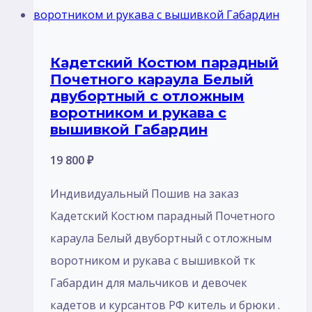
вариаций.
Опции
Кадетский Костюм парадный
можно
Почетного караула Белый
выбрать
двубортный с отложным
на
воротником и рукава с
вышивкой Габардин
странице
товара.
19 800
₽
Индивидуальный Пошив на заказ
Кадетский Костюм парадный Почетного
караула Белый двубортный с отложным
воротником и рукава с вышивкой тк
Габардин для мальчиков и девочек
кадетов и курсантов РФ китель и брюки .