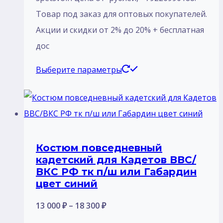
18
Товар под заказ для оптовых покупателей.
300 ₽
Акции и скидки от 2% до 20% + бесплатная
дос
Этот
Выберите параметры
товар
имеет
несколько
вариаций.
Костюм повседневный
Опции
кадетский для Кадетов ВВС/
можно
ВКС РФ тк п/ш или Габардин
выбрать
цвет синий
на
Диапазон
13 000
₽
–
18 300
₽
странице
цен: