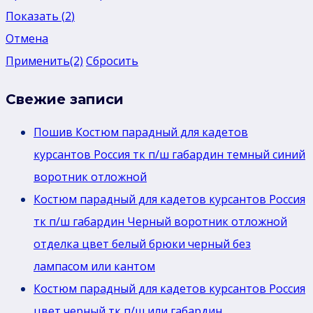
Показать
(
2
)
Отмена
Применить
(2)
Сбросить
Свежие записи
Пошив Костюм парадный для кадетов
курсантов Россия тк п/ш габардин темный синий
воротник отложной
Костюм парадный для кадетов курсантов Россия
тк п/ш габардин Черный воротник отложной
отделка цвет белый брюки черный без
лaмпасом или кантом
Костюм парадный для кадетов курсантов Россия
цвет черный тк п/ш или габардин