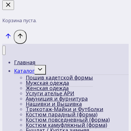
Корзина пуста.
Главная
Переключить
Каталог
дочернее
Пошив кадетской формы
меню
Мужская одежда
Женская одежда
Услуги ателье АРИ
Амуниция и фурнитура
Нашивки и Вышивка
Трикотаж-Майки и Футболки
Костюм парадный (форма)
Костюм повседневный (форма)
Костюм камуфляжный (форма)
Бушлат / Куртка зимняя