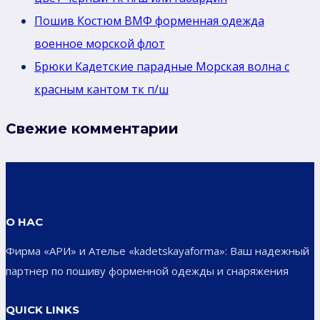
Пошив Костюм ВМФ форменная одежда
военное морской флот
Брюки Кадетские парадные Морская волна с
красным кантом тк п/ш
Свежие комментарии
О НАС
Фирма «АРИ» и Ателье «kadetskayaforma»: Ваш надежный
партнер по пошиву форменной одежды и снаряжения
QUICK LINKS