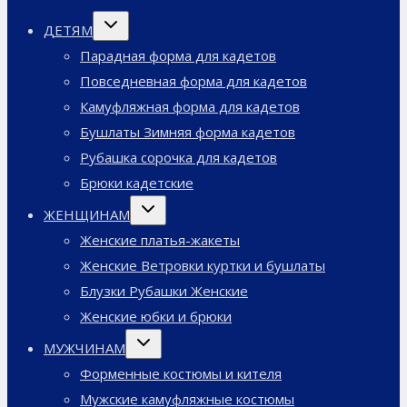
Переключить
ДЕТЯМ
дочернее
меню
Парадная форма для кадетов
Повседневная форма для кадетов
Камуфляжная форма для кадетов
Бушлаты Зимняя форма кадетов
Рубашка сорочка для кадетов
Брюки кадетские
Переключить
ЖЕНЩИНАМ
дочернее
меню
Женские платья-жакеты
Женские Ветровки куртки и бушлаты
Блузки Рубашки Женские
Женские юбки и брюки
Переключить
МУЖЧИНАМ
дочернее
меню
Форменные костюмы и кителя
Мужские камуфляжные костюмы