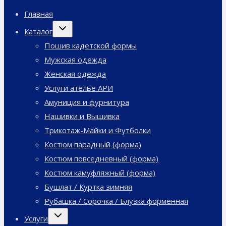
Главная
Переключить
Каталог
дочернее
меню
Пошив кадетской формы
Мужская одежда
Женская одежда
Услуги ателье АРИ
Амуниция и фурнитура
Нашивки и Вышивка
Трикотаж-Майки и Футболки
Костюм парадный (форма)
Костюм повседневный (форма)
Костюм камуфляжный (форма)
Бушлат / Куртка зимняя
Рубашка / Сорочка / Блузка форменная
Переключить
Услуги
дочернее