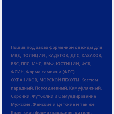
Пошив под заказ форменной одежды для
МВД-ПОЛИЦИИ , КАДЕТОВ, ДПС, КАЗАКОВ,
ВВС, ППС, МЧС, ВМФ, ЮСТИЦИИ, ФСБ,
ФСИН, Форма таможни (ФТС),
ОХРАНИКОВ, МОРСКОЙ ПЕХОТЫ. Костюм
парадный, Повседневный, Камуфляжный,
Сорочки, Футболки и Обмундирование
Мужские, Женские и Детские и так же
Кадетская форма (парадная, китель,