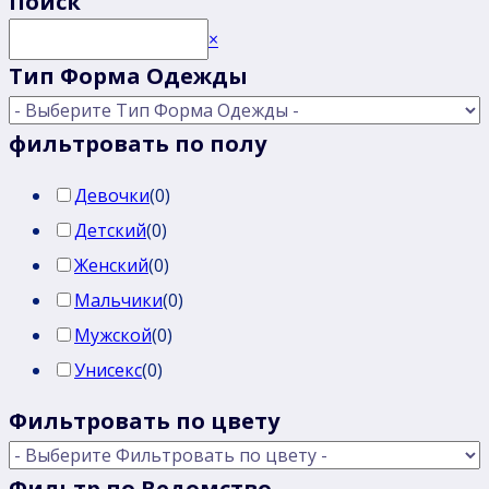
Поиск
Поиск
×
Тип Форма Одежды
фильтровать по полу
Девочки
(
0
)
Детский
(
0
)
Женский
(
0
)
Мальчики
(
0
)
Мужской
(
0
)
Унисекс
(
0
)
Фильтровать по цвету
Фильтр по Ведомство