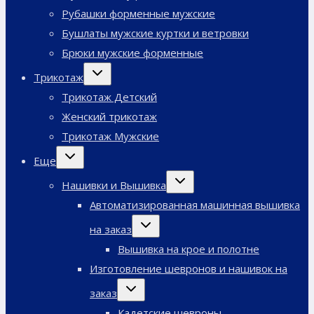
Рубашки форменные мужские
Бушлаты мужские куртки и ветровки
Брюки мужские форменные
Переключить
Трикотаж
дочернее
меню
Трикотаж Детский
Женский трикотаж
Трикотаж Мужские
Переключить
Еще
дочернее
меню
Переключить
Нашивки и Вышивка
дочернее
меню
Автоматизированная машинная вышивка
Переключить
на заказ
дочернее
меню
Вышивка на крое и полотне
Изготовление шевронов и нашивок на
Переключить
заказ
дочернее
меню
Кадетские шевроны