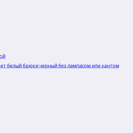
ной
вет белый брюки черный без лaмпасом или кантом