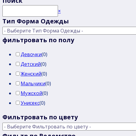
Поиск
Поиск
×
Тип Форма Одежды
фильтровать по полу
Девочки
(
0
)
Детский
(
0
)
Женский
(
0
)
Мальчики
(
0
)
Мужской
(
0
)
Унисекс
(
0
)
Фильтровать по цвету
Фильтр по Ведомство