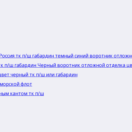
Россия тк п/ш габардин темный синий воротник отлож
тк п/ш габардин Черный воротник отложной отделка ц
цвет черный тк п/ш или габардин
морской флот
ным кантом тк п/ш