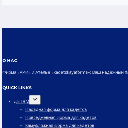
О НАС
Фирма «АРИ» и Ателье «kadetskayaforma»: Ваш надежный 
QUICK LINKS
Переключить
ДЕТЯМ
дочернее
меню
Парадная форма для кадетов
Повседневная форма для кадетов
Камуфляжная форма для кадетов