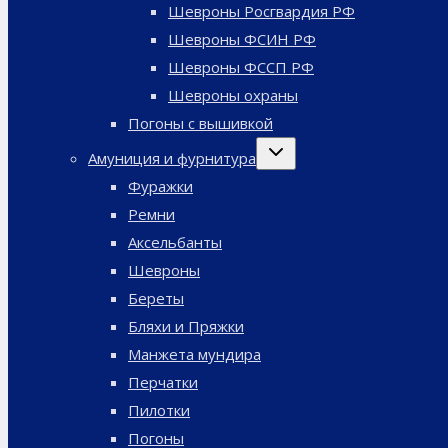
Шевроны Росгвардия РФ
Шевроны ФСИН РФ
Шевроны ФССП РФ
Шевроны охраны
Погоны с вышивкой
Переключить
Амуниция и фурнитура
дочернее
меню
Фуражки
Ремни
Аксельбанты
Шевроны
Береты
Бляхи и Пряжки
Манжета мундира
Перчатки
Пилотки
Погоны