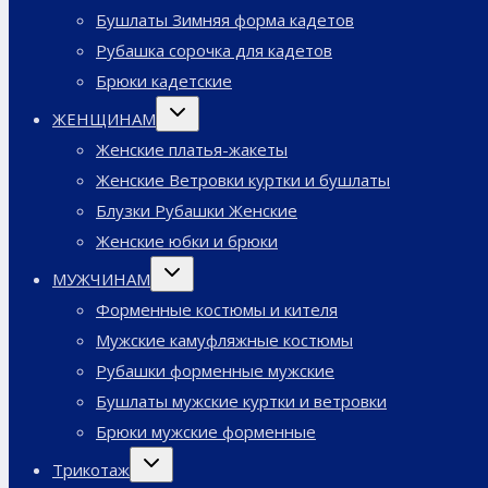
Бушлаты Зимняя форма кадетов
Рубашка сорочка для кадетов
Брюки кадетские
Переключить
ЖЕНЩИНАМ
дочернее
меню
Женские платья-жакеты
Женские Ветровки куртки и бушлаты
Блузки Рубашки Женские
Женские юбки и брюки
Переключить
МУЖЧИНАМ
дочернее
меню
Форменные костюмы и кителя
Мужские камуфляжные костюмы
Рубашки форменные мужские
Бушлаты мужские куртки и ветровки
Брюки мужские форменные
Переключить
Трикотаж
дочернее