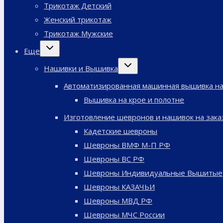
меню
Трикотаж Детский
Женский трикотаж
Трикотаж Мужские
Переключить
Еще
дочернее
меню
Переключить
Нашивки и Вышивка
дочернее
меню
Автоматизированная машинная вышивка на
Вышивка на крое и полотне
Изготовление шевронов и нашивок на зака
Кадетские шевроны
Шевроны ВМФ М-П РФ
Шевроны ВС РФ
Шевроны Индивидуальные Вышитые
Шевроны КАЗАЧЬИ
Шевроны МВД РФ
Шевроны МЧС России