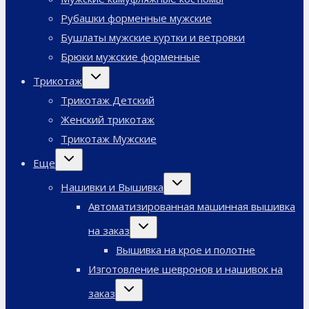
Рубашки форменные мужские
Бушлаты мужские куртки и ветровки
Брюки мужские форменные
Переключить
Трикотаж
дочернее
меню
Трикотаж Детский
Женский трикотаж
Трикотаж Мужские
Переключить
Еще
дочернее
меню
Переключить
Нашивки и Вышивка
дочернее
меню
Автоматизированная машинная вышивка
Переключить
на заказ
дочернее
меню
Вышивка на крое и полотне
Изготовление шевронов и нашивок на
Переключить
заказ
дочернее
меню