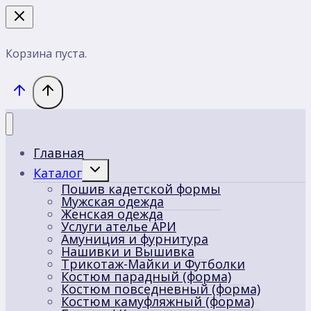
Корзина пуста.
Главная
Переключить
Каталог
дочернее
Пошив кадетской формы
меню
Мужская одежда
Женская одежда
Услуги ателье АРИ
Амуниция и фурнитура
Нашивки и Вышивка
Трикотаж-Майки и Футболки
Костюм парадный (форма)
Костюм повседневный (форма)
Костюм камуфляжный (форма)