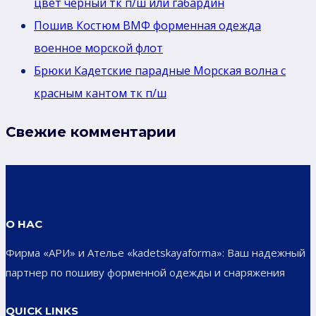
цвет черный тк п/ш или габардин
Пошив Костюм ВМФ форменная одежда
военное морской флот
Брюки Кадетские парадные Морская волна с
красным кантом тк п/ш
Свежие комментарии
О НАС
Фирма «АРИ» и Ателье «kadetskayaforma»: Ваш надежный
партнер по пошиву форменной одежды и снаряжения
QUICK LINKS