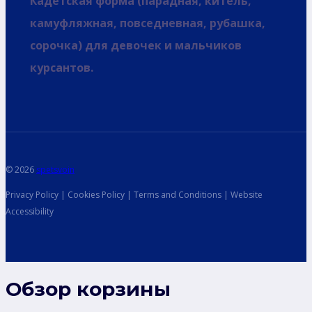
Кадетская форма (парадная, китель,
камуфляжная, повседневная, рубашка,
сорочка) для девочек и мальчиков
курсантов.
© 2026
spetsvoin
Privacy Policy | Cookies Policy | Terms and Conditions | Website
Accessibility
Обзор корзины