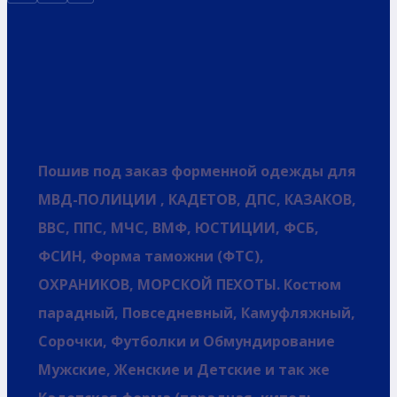
Пошив под заказ форменной одежды для
МВД-ПОЛИЦИИ , КАДЕТОВ, ДПС, КАЗАКОВ,
ВВС, ППС, МЧС, ВМФ, ЮСТИЦИИ, ФСБ,
ФСИН, Форма таможни (ФТС),
ОХРАНИКОВ, МОРСКОЙ ПЕХОТЫ. Костюм
парадный, Повседневный, Камуфляжный,
Сорочки, Футболки и Обмундирование
Мужские, Женские и Детские и так же