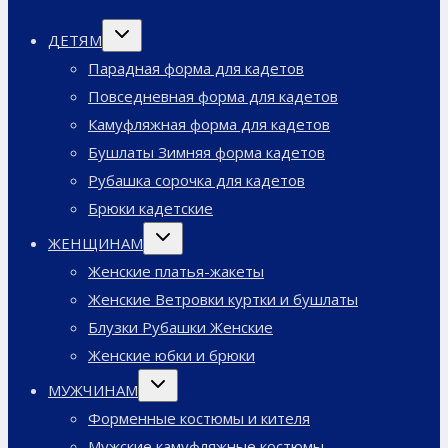
Переключить
ДЕТЯМ
дочернее
меню
Парадная форма для кадетов
Повседневная форма для кадетов
Камуфляжная форма для кадетов
Бушлаты Зимняя форма кадетов
Рубашка сорочка для кадетов
Брюки кадетские
Переключить
ЖЕНЩИНАМ
дочернее
меню
Женские платья-жакеты
Женские Ветровки куртки и бушлаты
Блузки Рубашки Женские
Женские юбки и брюки
Переключить
МУЖЧИНАМ
дочернее
меню
Форменные костюмы и кителя
Мужские камуфляжные костюмы