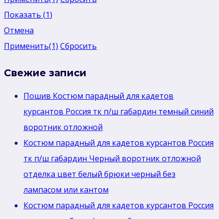
Показать
(
1
)
Отмена
Применить
(1)
Сбросить
Свежие записи
Пошив Костюм парадный для кадетов
курсантов Россия тк п/ш габардин темный синий
воротник отложной
Костюм парадный для кадетов курсантов Россия
тк п/ш габардин Черный воротник отложной
отделка цвет белый брюки черный без
лaмпасом или кантом
Костюм парадный для кадетов курсантов Россия