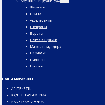
Амуниция и фурнитура
дочернее
меню
Фуражки
Ремни
Аксельбанты
Шевроны
Береты
Бляхи и Пряжки
Манжета мундира
Перчатки
Пилотки
Погоны
Наши магазины
ARITEKSTIL
КАДЕТСКАЯ-ФОРМА
KADETSKAYAFORMA