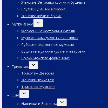
Женские Ветровки куртки и бушлаты
Блузки Рубашки Женские
Женские юбки и брюки
Переключить
МУЖЧИНАМ
дочернее
меню
Форменные костюмы и кителя
Мужские камуфляжные костюмы
Рубашки форменные мужские
Бушлаты мужские куртки и ветровки
Брюки мужские форменные
Переключить
Трикотаж
дочернее
меню
Трикотаж Детский
Женский трикотаж
Трикотаж Мужские
Переключить
Еще
дочернее
меню
Переключить
Нашивки и Вышивка
дочернее
меню