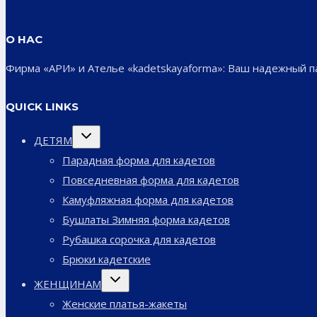
О НАС
Фирма «АРИ» и Ателье «kadetskayaforma»: Ваш надежный 
QUICK LINKS
Переключить
ДЕТЯМ
дочернее
меню
Парадная форма для кадетов
Повседневная форма для кадетов
Камуфляжная форма для кадетов
Бушлаты Зимняя форма кадетов
Рубашка сорочка для кадетов
Брюки кадетские
Переключить
ЖЕНЩИНАМ
дочернее
меню
Женские платья-жакеты