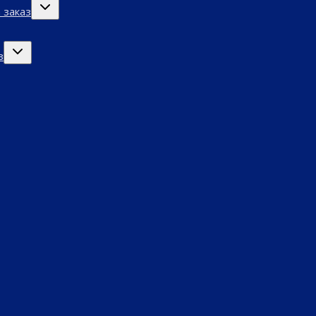
Переключить
 заказ
дочернее
меню
Переключить
з
дочернее
меню