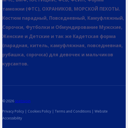
таможни (ФТС), ОХРАНИКОВ, МОРСКОЙ ПЕХОТЫ.
Костюм парадный, Повседневный, Камуфляжный,
Сорочки, Футболки и Обмундирование Мужские,
Женские и Детские и так же Кадетская форма
(парадная, китель, камуфляжная, повседневная,
рубашка, сорочка) для девочек и мальчиков
курсантов.
© 2026
spetsvoin
Privacy Policy | Cookies Policy | Terms and Conditions | Website
Accessibility