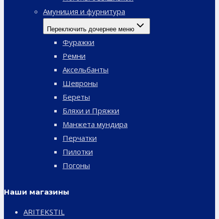
Амуниция и фурнитура
Переключить дочернее меню
Фуражки
Ремни
Аксельбанты
Шевроны
Береты
Бляхи и Пряжки
Манжета мундира
Перчатки
Пилотки
Погоны
Наши магазины
ARITEKSTIL