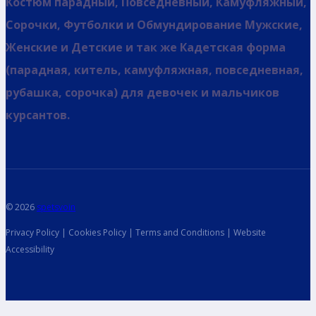
Костюм парадный, Повседневный, Камуфляжный,
Сорочки, Футболки и Обмундирование Мужские,
Женские и Детские и так же Кадетская форма
(парадная, китель, камуфляжная, повседневная,
рубашка, сорочка) для девочек и мальчиков
курсантов.
© 2026
spetsvoin
Privacy Policy | Cookies Policy | Terms and Conditions | Website
Accessibility