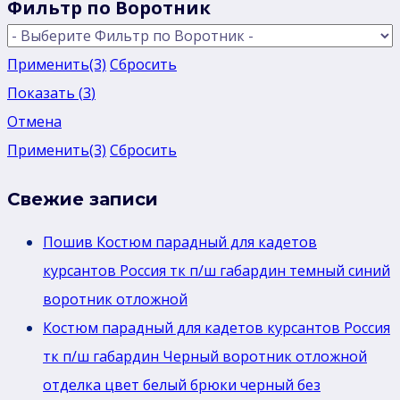
Фильтр по Воротник
Применить
(3)
Сбросить
Показать
(
3
)
Отмена
Применить
(3)
Сбросить
Свежие записи
Пошив Костюм парадный для кадетов
курсантов Россия тк п/ш габардин темный синий
воротник отложной
Костюм парадный для кадетов курсантов Россия
тк п/ш габардин Черный воротник отложной
отделка цвет белый брюки черный без