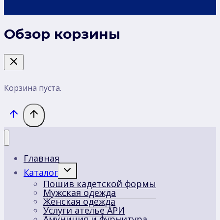
Обзор корзины
Корзина пуста.
Главная
Переключить
Каталог
дочернее
Пошив кадетской формы
меню
Мужская одежда
Женская одежда
Услуги ателье АРИ
Амуниция и фурнитура