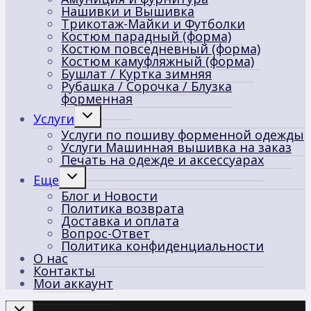
Нашивки и Вышивка
Трикотаж-Майки и Футболки
Костюм парадный (форма)
Костюм повседневный (форма)
Костюм камуфляжный (форма)
Бушлат / Куртка зимняя
Рубашка / Сорочка / Блузка
форменная
Переключить
Услуги
дочернее
Услуги по пошиву форменной одежды
меню
Услуги Машинная вышивка на заказ
Печать на одежде и аксессуарах
Переключить
Еще
дочернее
Блог и Новости
меню
Политика возврата
Доставка и оплата
Вопрос-Ответ
Политика конфиденциальности
О нас
Контакты
Мои аккаунт