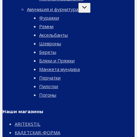
Переключить
Амуниция и фурнитура
дочернее
меню
Фуражки
Ремни
Аксельбанты
Шевроны
Береты
Бляхи и Пряжки
Манжета мундира
Перчатки
Пилотки
Погоны
Наши магазины
ARITEKSTIL
КАДЕТСКАЯ-ФОРМА