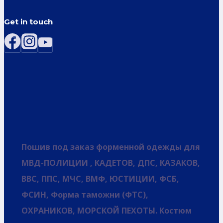
Get in touch
Пошив под заказ форменной одежды для
МВД-ПОЛИЦИИ , КАДЕТОВ, ДПС, КАЗАКОВ,
ВВС, ППС, МЧС, ВМФ, ЮСТИЦИИ, ФСБ,
ФСИН, Форма таможни (ФТС),
ОХРАНИКОВ, МОРСКОЙ ПЕХОТЫ. Костюм