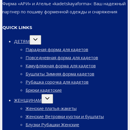
Фирма «АРИ» и Ателье «kadetskayaforma»: Ваш надежный
партнер по пошиву форменной одежды и снаряжения
QUICK LINKS
Переключить
ДЕТЯМ
дочернее
меню
Парадная форма для кадетов
Повседневная форма для кадетов
Камуфляжная форма для кадетов
Бушлаты Зимняя форма кадетов
Рубашка сорочка для кадетов
Брюки кадетские
Переключить
ЖЕНЩИНАМ
дочернее
меню
Женские платья-жакеты
Женские Ветровки куртки и бушлаты
Блузки Рубашки Женские