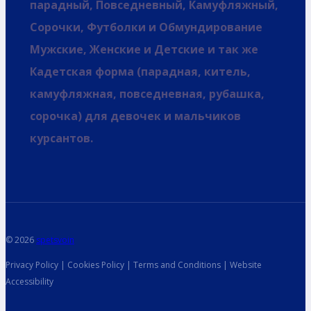
парадный, Повседневный, Камуфляжный,
Сорочки, Футболки и Обмундирование
Мужские, Женские и Детские и так же
Кадетская форма (парадная, китель,
камуфляжная, повседневная, рубашка,
сорочка) для девочек и мальчиков
курсантов.
© 2026
spetsvoin
Privacy Policy | Cookies Policy | Terms and Conditions | Website
Accessibility