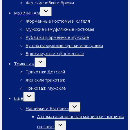
Женские юбки и брюки
Переключить
МУЖЧИНАМ
дочернее
меню
Форменные костюмы и кителя
Мужские камуфляжные костюмы
Рубашки форменные мужские
Бушлаты мужские куртки и ветровки
Брюки мужские форменные
Переключить
Трикотаж
дочернее
меню
Трикотаж Детский
Женский трикотаж
Трикотаж Мужские
Переключить
Еще
дочернее
меню
Переключить
Нашивки и Вышивка
дочернее
меню
Автоматизированная машинная вышивка
Переключить
на заказ
дочернее