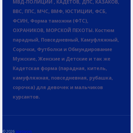
МВД-ПОЛИЦИИ , КАДЕТОВ, ДПС, КАЗАКОВ,
ВВС, ППС, МЧС, ВМФ, ЮСТИЦИИ, ФСБ,
ФСИН, Форма таможни (ФТС),
ОХРАНИКОВ, МОРСКОЙ ПЕХОТЫ. Костюм
парадный, Повседневный, Камуфляжный,
Сорочки, Футболки и Обмундирование
Мужские, Женские и Детские и так же
Кадетская форма (парадная, китель,
камуфляжная, повседневная, рубашка,
сорочка) для девочек и мальчиков
курсантов.
© 2026
spetsvoin