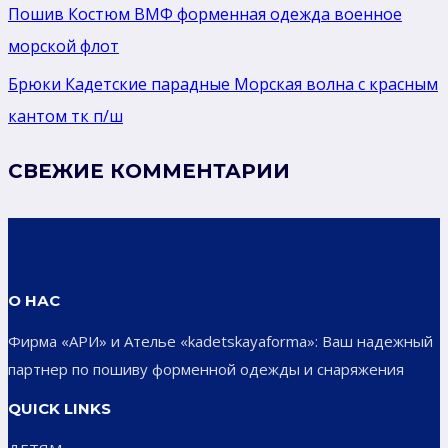
Пошив Костюм ВМФ форменная одежда военное
морской флот
Брюки Кадетские парадные Морская волна с красным
кантом тк п/ш
СВЕЖИЕ КОММЕНТАРИИ
О НАС
Фирма «АРИ» и Ателье «kadetskayaforma»: Ваш надежный
партнер по пошиву форменной одежды и снаряжения
QUICK LINKS