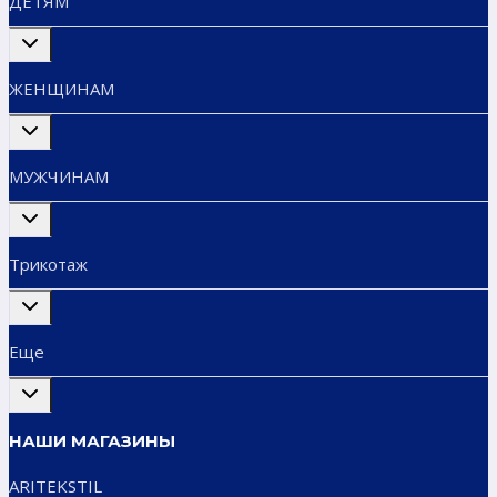
ДЕТЯМ
Переключить
дочернее
меню
ЖЕНЩИНАМ
Переключить
дочернее
меню
МУЖЧИНАМ
Переключить
дочернее
меню
Трикотаж
Переключить
дочернее
меню
Еще
Переключить
дочернее
меню
НАШИ МАГАЗИНЫ
ARITEKSTIL