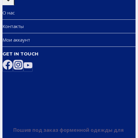
дочернее
меню
О нас
Контакты
Мои аккаунт
GET IN TOUCH
Пошив под заказ форменной одежды для