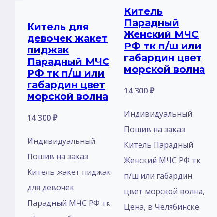
Китель
Парадный
Китель для
Женский МЧС
девочек жакет
РФ тк п/ш или
пиджак
габардин цвет
Парадный МЧС
морской волна
РФ тк п/ш или
габардин цвет
14 300
₽
морской волна
Индивидуальный
14 300
₽
Пошив на заказ
Индивидуальный
Китель Парадный
Пошив на заказ
Женский МЧС РФ тк
Китель жакет пиджак
п/ш или габардин
для девочек
цвет морской волна,
Парадный МЧС РФ тк
Цена, в Челябинске