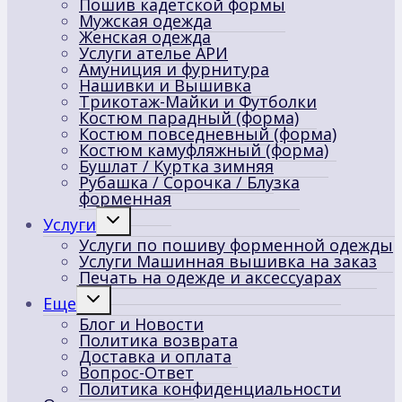
Пошив кадетской формы
меню
Мужская одежда
Женская одежда
Услуги ателье АРИ
Амуниция и фурнитура
Нашивки и Вышивка
Трикотаж-Майки и Футболки
Костюм парадный (форма)
Костюм повседневный (форма)
Костюм камуфляжный (форма)
Бушлат / Куртка зимняя
Рубашка / Сорочка / Блузка
форменная
Переключить
Услуги
дочернее
Услуги по пошиву форменной одежды
меню
Услуги Машинная вышивка на заказ
Печать на одежде и аксессуарах
Переключить
Еще
дочернее
Блог и Новости
меню
Политика возврата
Доставка и оплата
Вопрос-Ответ
Политика конфиденциальности