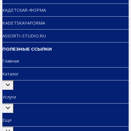
КАДЕТСКАЯ-ФОРМА
KADETSKAYAFORMA
ASSORTI-STUDIO.RU
ПОЛЕЗНЫЕ ССЫЛКИ
Главная
Каталог
Переключить
дочернее
меню
Услуги
Переключить
дочернее
меню
Еще
Переключить