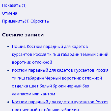
Показать
(
1
)
Отмена
Применить
(1)
Сбросить
Свежие записи
Пошив Костюм парадный для кадетов
курсантов Россия тк п/ш габардин темный синий
воротник отложной
Костюм парадный для кадетов курсантов Россия
тк п/ш габардин Черный воротник отложной
отделка цвет белый брюки черный без
лaмпасом или кантом
Костюм парадный для кадетов курсантов Россия
цвет черный тк п/ш или габардин