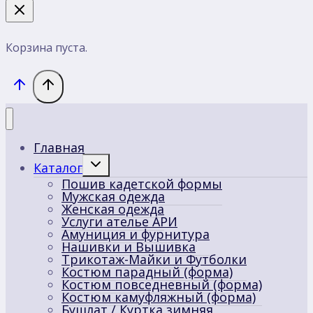
Корзина пуста.
Главная
Переключить
Каталог
дочернее
Пошив кадетской формы
меню
Мужская одежда
Женская одежда
Услуги ателье АРИ
Амуниция и фурнитура
Нашивки и Вышивка
Трикотаж-Майки и Футболки
Костюм парадный (форма)
Костюм повседневный (форма)
Костюм камуфляжный (форма)
Бушлат / Куртка зимняя