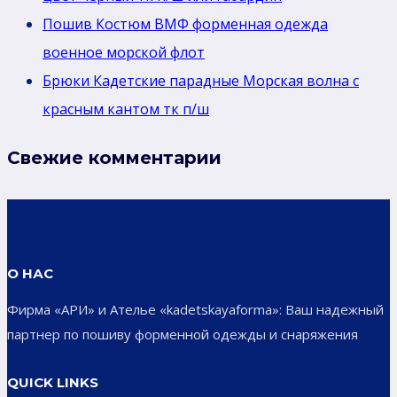
Пошив Костюм ВМФ форменная одежда
военное морской флот
Брюки Кадетские парадные Морская волна с
красным кантом тк п/ш
Свежие комментарии
О НАС
Фирма «АРИ» и Ателье «kadetskayaforma»: Ваш надежный
партнер по пошиву форменной одежды и снаряжения
QUICK LINKS