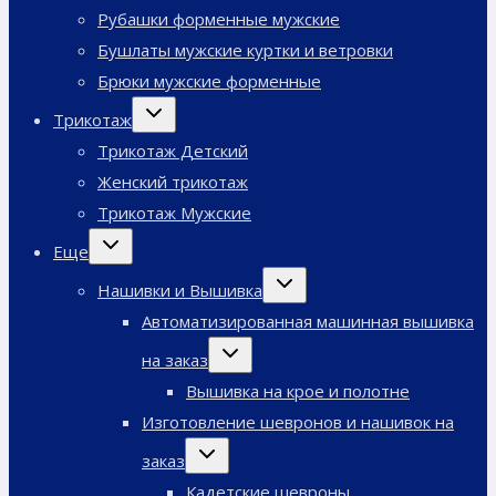
Рубашки форменные мужские
Бушлаты мужские куртки и ветровки
Брюки мужские форменные
Переключить
Трикотаж
дочернее
меню
Трикотаж Детский
Женский трикотаж
Трикотаж Мужские
Переключить
Еще
дочернее
меню
Переключить
Нашивки и Вышивка
дочернее
меню
Автоматизированная машинная вышивка
Переключить
на заказ
дочернее
меню
Вышивка на крое и полотне
Изготовление шевронов и нашивок на
Переключить
заказ
дочернее
меню
Кадетские шевроны