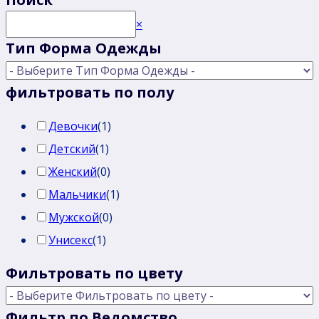
Поиск
×
Тип Форма Одежды
фильтровать по полу
Девочки
(
1
)
Детский
(
1
)
Женский
(
0
)
Мальчики
(
1
)
Мужской
(
0
)
Унисекс
(
1
)
Фильтровать по цвету
Фильтр по Ведомство