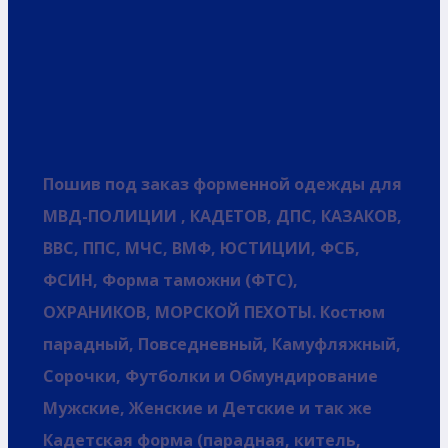
Пошив под заказ форменной одежды для
МВД-ПОЛИЦИИ , КАДЕТОВ, ДПС, КАЗАКОВ,
ВВС, ППС, МЧС, ВМФ, ЮСТИЦИИ, ФСБ,
ФСИН, Форма таможни (ФТС),
ОХРАНИКОВ, МОРСКОЙ ПЕХОТЫ. Костюм
парадный, Повседневный, Камуфляжный,
Сорочки, Футболки и Обмундирование
Мужские, Женские и Детские и так же
Кадетская форма (парадная, китель,