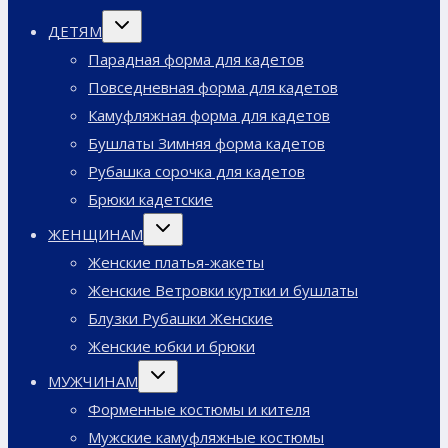
Переключить
ДЕТЯМ
дочернее
меню
Парадная форма для кадетов
Повседневная форма для кадетов
Камуфляжная форма для кадетов
Бушлаты Зимняя форма кадетов
Рубашка сорочка для кадетов
Брюки кадетские
Переключить
ЖЕНЩИНАМ
дочернее
меню
Женские платья-жакеты
Женские Ветровки куртки и бушлаты
Блузки Рубашки Женские
Женские юбки и брюки
Переключить
МУЖЧИНАМ
дочернее
меню
Форменные костюмы и кителя
Мужские камуфляжные костюмы