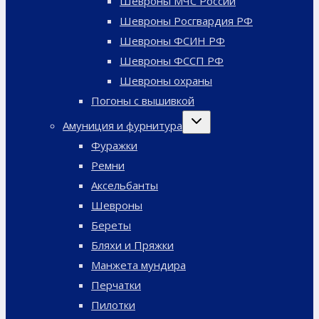
Шевроны МЧС России
Шевроны Росгвардия РФ
Шевроны ФСИН РФ
Шевроны ФССП РФ
Шевроны охраны
Погоны с вышивкой
Переключить
Амуниция и фурнитура
дочернее
меню
Фуражки
Ремни
Аксельбанты
Шевроны
Береты
Бляхи и Пряжки
Манжета мундира
Перчатки
Пилотки