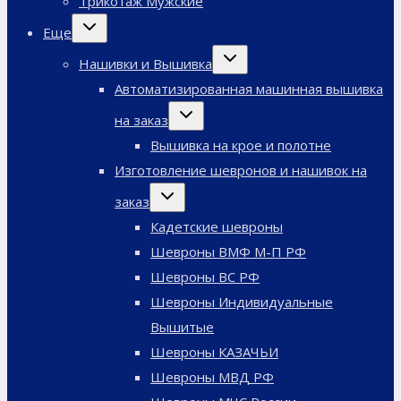
Трикотаж Мужские
Переключить
Еще
дочернее
меню
Переключить
Нашивки и Вышивка
дочернее
меню
Автоматизированная машинная вышивка
Переключить
на заказ
дочернее
меню
Вышивка на крое и полотне
Изготовление шевронов и нашивок на
Переключить
заказ
дочернее
меню
Кадетские шевроны
Шевроны ВМФ М-П РФ
Шевроны ВС РФ
Шевроны Индивидуальные
Вышитые
Шевроны КАЗАЧЬИ
Шевроны МВД РФ