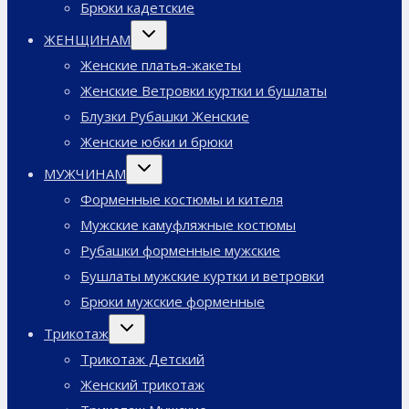
Брюки кадетские
Переключить
ЖЕНЩИНАМ
дочернее
меню
Женские платья-жакеты
Женские Ветровки куртки и бушлаты
Блузки Рубашки Женские
Женские юбки и брюки
Переключить
МУЖЧИНАМ
дочернее
меню
Форменные костюмы и кителя
Мужские камуфляжные костюмы
Рубашки форменные мужские
Бушлаты мужские куртки и ветровки
Брюки мужские форменные
Переключить
Трикотаж
дочернее
меню
Трикотаж Детский
Женский трикотаж