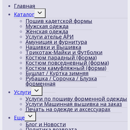
Главная
Переключить
Каталог
дочернее
Пошив кадетской формы
меню
Мужская одежда
Женская одежда
Услуги ателье АРИ
Амуниция и фурнитура
Нашивки и Вышивка
Трикотаж-Майки и Футболки
Костюм парадный (форма)
Костюм повседневный (форма)
Костюм камуфляжный (форма)
Бушлат / Куртка зимняя
Рубашка / Сорочка / Блузка
форменная
Переключить
Услуги
дочернее
Услуги по пошиву форменной одежды
меню
Услуги Машинная вышивка на заказ
Печать на одежде и аксессуарах
Переключить
Еще
дочернее
Блог и Новости
меню
Политика возврата