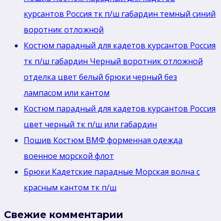
курсантов Россия тк п/ш габардин темный синий
воротник отложной
Костюм парадный для кадетов курсантов Россия
тк п/ш габардин Черный воротник отложной
отделка цвет белый брюки черный без
лaмпасом или кантом
Костюм парадный для кадетов курсантов Россия
цвет черный тк п/ш или габардин
Пошив Костюм ВМФ форменная одежда
военное морской флот
Брюки Кадетские парадные Морская волна с
красным кантом тк п/ш
Свежие комментарии