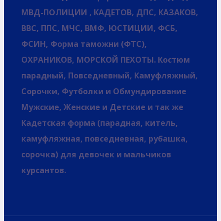
МВД-ПОЛИЦИИ , КАДЕТОВ, ДПС, КАЗАКОВ,
ВВС, ППС, МЧС, ВМФ, ЮСТИЦИИ, ФСБ,
ФСИН, Форма таможни (ФТС),
ОХРАНИКОВ, МОРСКОЙ ПЕХОТЫ. Костюм
парадный, Повседневный, Камуфляжный,
Сорочки, Футболки и Обмундирование
Мужские, Женские и Детские и так же
Кадетская форма (парадная, китель,
камуфляжная, повседневная, рубашка,
сорочка) для девочек и мальчиков
курсантов.