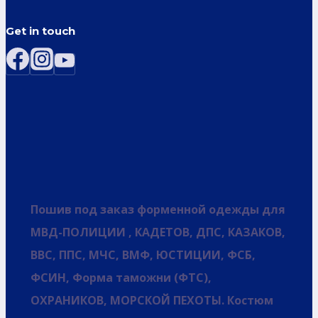
Get in touch
Пошив под заказ форменной одежды для
МВД-ПОЛИЦИИ , КАДЕТОВ, ДПС, КАЗАКОВ,
ВВС, ППС, МЧС, ВМФ, ЮСТИЦИИ, ФСБ,
ФСИН, Форма таможни (ФТС),
ОХРАНИКОВ, МОРСКОЙ ПЕХОТЫ. Костюм