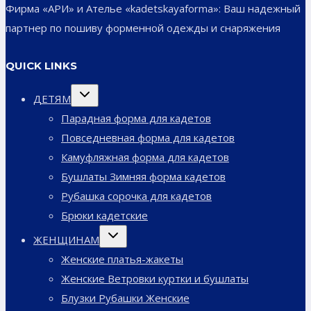
Фирма «АРИ» и Ателье «kadetskayaforma»: Ваш надежный
партнер по пошиву форменной одежды и снаряжения
QUICK LINKS
Переключить
ДЕТЯМ
дочернее
меню
Парадная форма для кадетов
Повседневная форма для кадетов
Камуфляжная форма для кадетов
Бушлаты Зимняя форма кадетов
Рубашка сорочка для кадетов
Брюки кадетские
Переключить
ЖЕНЩИНАМ
дочернее
меню
Женские платья-жакеты
Женские Ветровки куртки и бушлаты
Блузки Рубашки Женские