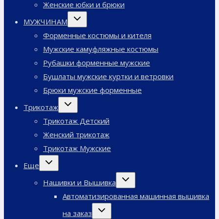
Женские юбки и брюки
Переключить
МУЖЧИНАМ
дочернее
меню
Форменные костюмы и кителя
Мужские камуфляжные костюмы
Рубашки форменные мужские
Бушлаты мужские куртки и ветровки
Брюки мужские форменные
Переключить
Трикотаж
дочернее
меню
Трикотаж Детский
Женский трикотаж
Трикотаж Мужские
Переключить
Еще
дочернее
меню
Переключить
Нашивки и Вышивка
дочернее
меню
Автоматизированная машинная вышивка
Переключить
на заказ
дочернее