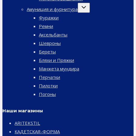
Переключить
Амуниция и фурнитура
дочернее
меню
Фуражки
Ремни
Аксельбанты
Шевроны
Береты
Бляхи и Пряжки
Манжета мундира
Перчатки
Пилотки
Погоны
Наши магазины
ARITEKSTIL
КАДЕТСКАЯ-ФОРМА