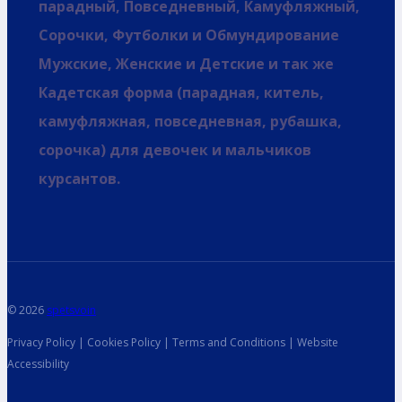
парадный, Повседневный, Камуфляжный,
Сорочки, Футболки и Обмундирование
Мужские, Женские и Детские и так же
Кадетская форма (парадная, китель,
камуфляжная, повседневная, рубашка,
сорочка) для девочек и мальчиков
курсантов.
© 2026
spetsvoin
Privacy Policy | Cookies Policy | Terms and Conditions | Website
Accessibility