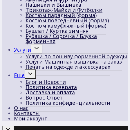
Нашивки и Вышивка
Трикотаж-Майки и Футболки
Костюм парадный (форма)
Костюм повседневный (форма)
Костюм камуфляжный (форма)
Бушлат / Куртка зимняя
Рубашка / Сорочка / Блузка
форменная
Переключить
Услуги
дочернее
Услуги по пошиву форменной одежды
меню
Услуги Машинная вышивка на заказ
Печать на одежде и аксессуарах
Переключить
Еще
дочернее
Блог и Новости
меню
Политика возврата
Доставка и оплата
Вопрос-Ответ
Политика конфиденциальности
О нас
Контакты
Мои аккаунт