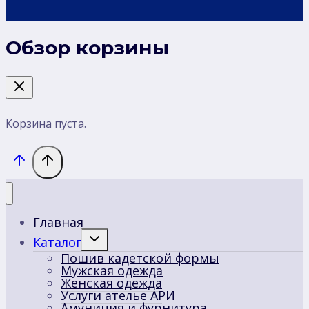
Обзор корзины
Корзина пуста.
Главная
Переключить
Каталог
дочернее
Пошив кадетской формы
меню
Мужская одежда
Женская одежда
Услуги ателье АРИ
Амуниция и фурнитура