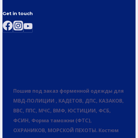
Get in touch
Пошив под заказ форменной одежды для
МВД-ПОЛИЦИИ , КАДЕТОВ, ДПС, КАЗАКОВ,
ВВС, ППС, МЧС, ВМФ, ЮСТИЦИИ, ФСБ,
ФСИН, Форма таможни (ФТС),
ОХРАНИКОВ, МОРСКОЙ ПЕХОТЫ. Костюм