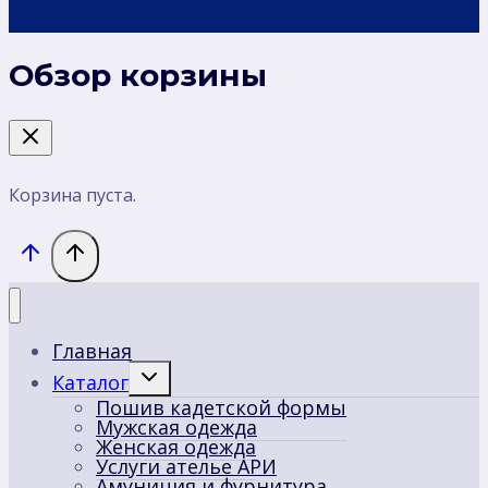
Обзор корзины
Корзина пуста.
Главная
Переключить
Каталог
дочернее
Пошив кадетской формы
меню
Мужская одежда
Женская одежда
Услуги ателье АРИ
Амуниция и фурнитура