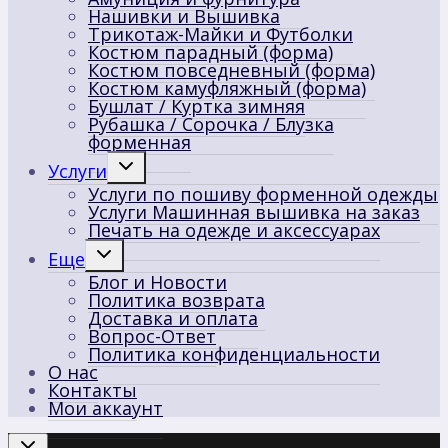
Нашивки и Вышивка
Трикотаж-Майки и Футболки
Костюм парадный (форма)
Костюм повседневный (форма)
Костюм камуфляжный (форма)
Бушлат / Куртка зимняя
Рубашка / Сорочка / Блузка
форменная
Переключить
Услуги
дочернее
Услуги по пошиву форменной одежды
меню
Услуги Машинная вышивка на заказ
Печать на одежде и аксессуарах
Переключить
Еще
дочернее
Блог и Новости
меню
Политика возврата
Доставка и оплата
Вопрос-Ответ
Политика конфиденциальности
О нас
Контакты
Мои аккаунт