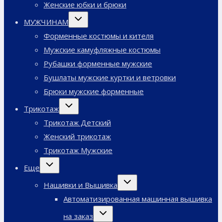
Женские юбки и брюки
Переключить
МУЖЧИНАМ
дочернее
меню
Форменные костюмы и кителя
Мужские камуфляжные костюмы
Рубашки форменные мужские
Бушлаты мужские куртки и ветровки
Брюки мужские форменные
Переключить
Трикотаж
дочернее
меню
Трикотаж Детский
Женский трикотаж
Трикотаж Мужские
Переключить
Еще
дочернее
меню
Переключить
Нашивки и Вышивка
дочернее
меню
Автоматизированная машинная вышивка
Переключить
на заказ
дочернее