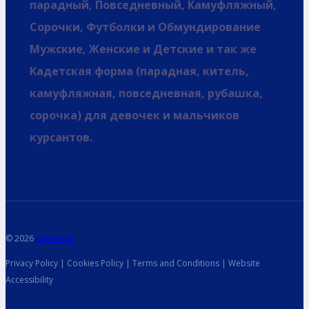
парадный, Повседневный, Камуфляжный,
Сорочки, Футболки и Обмундирование
Мужские, Женские и Детские и так же
Кадетская форма (парадная, китель,
камуфляжная, повседневная, рубашка,
сорочка) для девочек и мальчиков
курсантов.
© 2026
spetsvoin
Privacy Policy | Cookies Policy | Terms and Conditions | Website
Accessibility