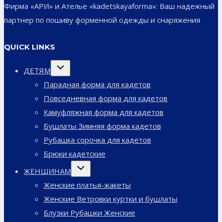
Фирма «АРИ» и Ателье «kadetskayaforma»: Ваш надежный
партнер по пошиву форменной одежды и снаряжения
QUICK LINKS
Переключить
ДЕТЯМ
дочернее
меню
Парадная форма для кадетов
Повседневная форма для кадетов
Камуфляжная форма для кадетов
Бушлаты Зимняя форма кадетов
Рубашка сорочка для кадетов
Брюки кадетские
Переключить
ЖЕНЩИНАМ
дочернее
меню
Женские платья-жакеты
Женские Ветровки куртки и бушлаты
Блузки Рубашки Женские