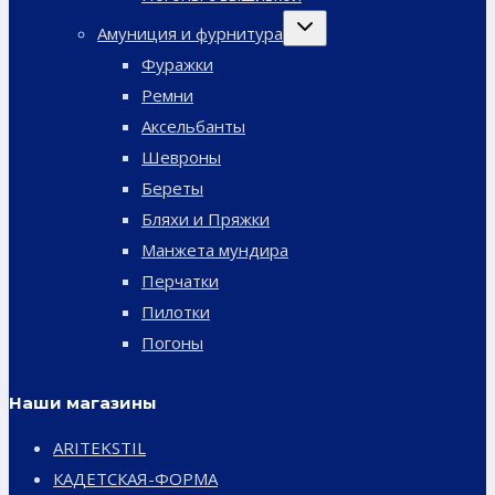
Переключить
Амуниция и фурнитура
дочернее
меню
Фуражки
Ремни
Аксельбанты
Шевроны
Береты
Бляхи и Пряжки
Манжета мундира
Перчатки
Пилотки
Погоны
Наши магазины
ARITEKSTIL
КАДЕТСКАЯ-ФОРМА