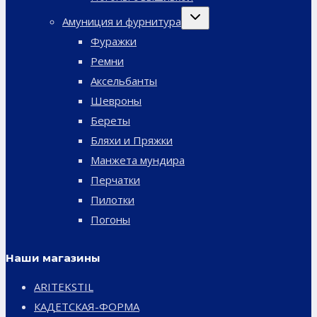
Переключить
Амуниция и фурнитура
дочернее
меню
Фуражки
Ремни
Аксельбанты
Шевроны
Береты
Бляхи и Пряжки
Манжета мундира
Перчатки
Пилотки
Погоны
Наши магазины
ARITEKSTIL
КАДЕТСКАЯ-ФОРМА