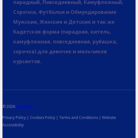
парадный, Повседневный, Камуфляжный,
Сорочки, Футболки и Обмундирование
Мужские, Женские и Детские и так же
Кадетская форма (парадная, китель,
камуфляжная, повседневная, рубашка,
сорочка) для девочек и мальчиков
курсантов.
© 2026
spetsvoin
Privacy Policy | Cookies Policy | Terms and Conditions | Website
Accessibility