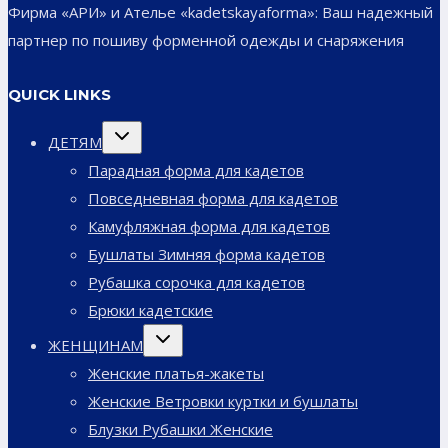
Фирма «АРИ» и Ателье «kadetskayaforma»: Ваш надежный
партнер по пошиву форменной одежды и снаряжения
QUICK LINKS
Переключить
ДЕТЯМ
дочернее
меню
Парадная форма для кадетов
Повседневная форма для кадетов
Камуфляжная форма для кадетов
Бушлаты Зимняя форма кадетов
Рубашка сорочка для кадетов
Брюки кадетские
Переключить
ЖЕНЩИНАМ
дочернее
меню
Женские платья-жакеты
Женские Ветровки куртки и бушлаты
Блузки Рубашки Женские