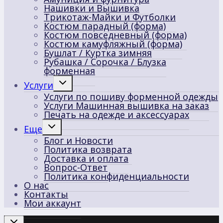
Нашивки и Вышивка
Трикотаж-Майки и Футболки
Костюм парадный (форма)
Костюм повседневный (форма)
Костюм камуфляжный (форма)
Бушлат / Куртка зимняя
Рубашка / Сорочка / Блузка
форменная
Переключить
Услуги
дочернее
Услуги по пошиву форменной одежды
меню
Услуги Машинная вышивка на заказ
Печать на одежде и аксессуарах
Переключить
Еще
дочернее
Блог и Новости
меню
Политика возврата
Доставка и оплата
Вопрос-Ответ
Политика конфиденциальности
О нас
Контакты
Мои аккаунт