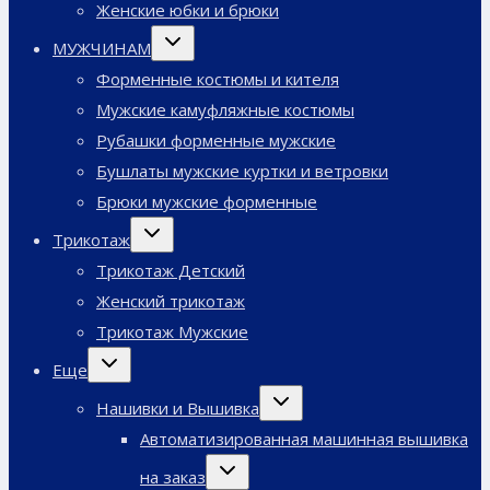
Женские юбки и брюки
Переключить
МУЖЧИНАМ
дочернее
меню
Форменные костюмы и кителя
Мужские камуфляжные костюмы
Рубашки форменные мужские
Бушлаты мужские куртки и ветровки
Брюки мужские форменные
Переключить
Трикотаж
дочернее
меню
Трикотаж Детский
Женский трикотаж
Трикотаж Мужские
Переключить
Еще
дочернее
меню
Переключить
Нашивки и Вышивка
дочернее
меню
Автоматизированная машинная вышивка
Переключить
на заказ
дочернее