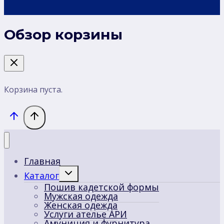
Обзор корзины
Корзина пуста.
Главная
Переключить
Каталог
дочернее
Пошив кадетской формы
меню
Мужская одежда
Женская одежда
Услуги ателье АРИ
Амуниция и фурнитура