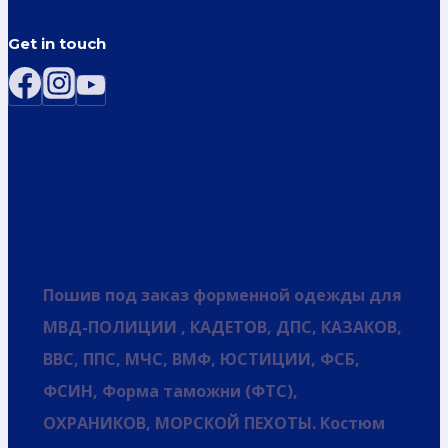
Get in touch
Пошив под заказ форменной одежды для
МВД-ПОЛИЦИИ , КАДЕТОВ, ДПС, КАЗАКОВ,
ВВС, ППС, МЧС, ВМФ, ЮСТИЦИИ, ФСБ,
ФСИН, Форма таможни (ФТС),
ОХРАНИКОВ, МОРСКОЙ ПЕХОТЫ. Костюм