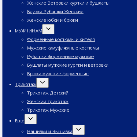
Женские Ветровки куртки и бушлаты
Блузки Рубашки Женские
Женские юбки и брюки
Переключить
МУЖЧИНАМ
дочернее
меню
Форменные костюмы и кителя
Мужские камуфляжные костюмы
Рубашки форменные мужские
Бушлаты мужские куртки и ветровки
Брюки мужские форменные
Переключить
Трикотаж
дочернее
меню
Трикотаж Детский
Женский трикотаж
Трикотаж Мужские
Переключить
Еще
дочернее
меню
Переключить
Нашивки и Вышивка
дочернее
меню