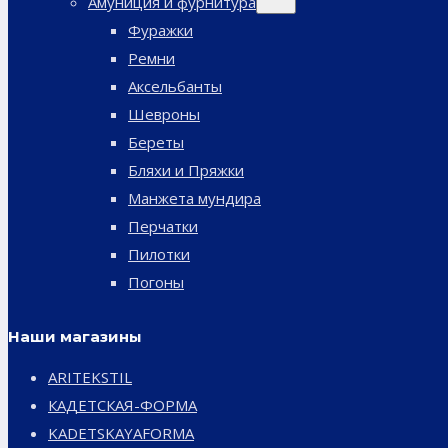
Амуниция и фурнитура
дочернее
меню
Фуражки
Ремни
Аксельбанты
Шевроны
Береты
Бляхи и Пряжки
Манжета мундира
Перчатки
Пилотки
Погоны
Наши магазины
ARITEKSTIL
КАДЕТСКАЯ-ФОРМА
KADETSKAYAFORMA