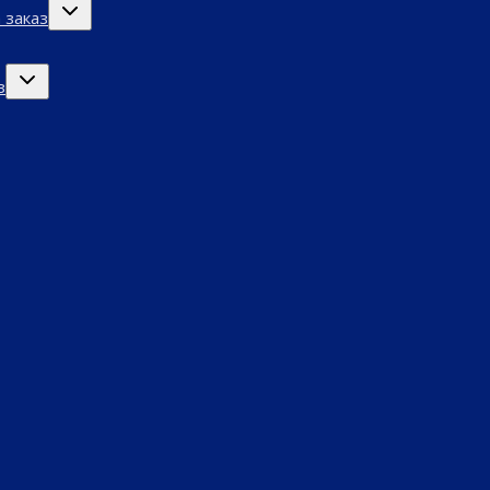
Переключить
 заказ
дочернее
меню
Переключить
з
дочернее
меню