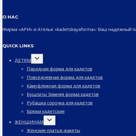
О НАС
Фирма «АРИ» и Ателье «kadetskayaforma»: Ваш надежный 
QUICK LINKS
Переключить
ДЕТЯМ
дочернее
меню
Парадная форма для кадетов
Повседневная форма для кадетов
Камуфляжная форма для кадетов
Бушлаты Зимняя форма кадетов
Рубашка сорочка для кадетов
Брюки кадетские
Переключить
ЖЕНЩИНАМ
дочернее
меню
Женские платья-жакеты