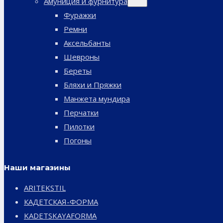
Амуниция и фурнитура
дочернее
меню
Фуражки
Ремни
Аксельбанты
Шевроны
Береты
Бляхи и Пряжки
Манжета мундира
Перчатки
Пилотки
Погоны
Наши магазины
ARITEKSTIL
КАДЕТСКАЯ-ФОРМА
KADETSKAYAFORMA