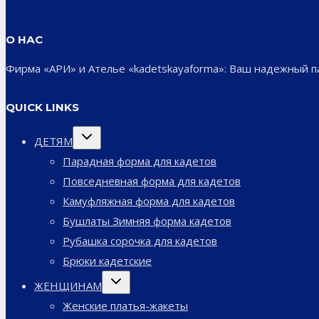
О НАС
Фирма «АРИ» и Ателье «kadetskayaforma»: Ваш надежный 
QUICK LINKS
Переключить
ДЕТЯМ
дочернее
меню
Парадная форма для кадетов
Повседневная форма для кадетов
Камуфляжная форма для кадетов
Бушлаты Зимняя форма кадетов
Рубашка сорочка для кадетов
Брюки кадетские
Переключить
ЖЕНЩИНАМ
дочернее
меню
Женские платья-жакеты