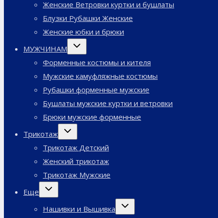
Женские Ветровки куртки и бушлаты
Блузки Рубашки Женские
Женские юбки и брюки
Переключить
МУЖЧИНАМ
дочернее
меню
Форменные костюмы и кителя
Мужские камуфляжные костюмы
Рубашки форменные мужские
Бушлаты мужские куртки и ветровки
Брюки мужские форменные
Переключить
Трикотаж
дочернее
меню
Трикотаж Детский
Женский трикотаж
Трикотаж Мужские
Переключить
Еще
дочернее
меню
Переключить
Нашивки и Вышивка
дочернее
меню