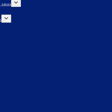
Переключить
 заказ
дочернее
меню
Переключить
з
дочернее
меню