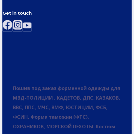
Get in touch
Пошив под заказ форменной одежды для
МВД-ПОЛИЦИИ , КАДЕТОВ, ДПС, КАЗАКОВ,
ВВС, ППС, МЧС, ВМФ, ЮСТИЦИИ, ФСБ,
ФСИН, Форма таможни (ФТС),
ОХРАНИКОВ, МОРСКОЙ ПЕХОТЫ. Костюм