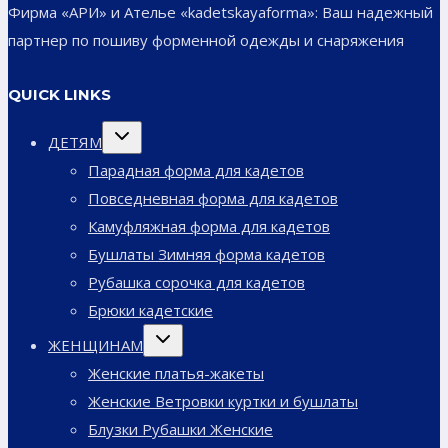
Фирма «АРИ» и Ателье «kadetskayaforma»: Ваш надежный
партнер по пошиву форменной одежды и снаряжения
QUICK LINKS
Переключить
ДЕТЯМ
дочернее
меню
Парадная форма для кадетов
Повседневная форма для кадетов
Камуфляжная форма для кадетов
Бушлаты Зимняя форма кадетов
Рубашка сорочка для кадетов
Брюки кадетские
Переключить
ЖЕНЩИНАМ
дочернее
меню
Женские платья-жакеты
Женские Ветровки куртки и бушлаты
Блузки Рубашки Женские