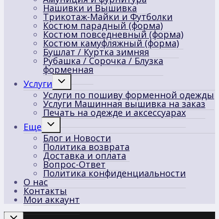
Нашивки и Вышивка
Трикотаж-Майки и Футболки
Костюм парадный (форма)
Костюм повседневный (форма)
Костюм камуфляжный (форма)
Бушлат / Куртка зимняя
Рубашка / Сорочка / Блузка
форменная
Переключить
Услуги
дочернее
Услуги по пошиву форменной одежды
меню
Услуги Машинная вышивка на заказ
Печать на одежде и аксессуарах
Переключить
Еще
дочернее
Блог и Новости
меню
Политика возврата
Доставка и оплата
Вопрос-Ответ
Политика конфиденциальности
О нас
Контакты
Мои аккаунт