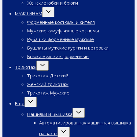
Женские юбки и брюки
Переключить
МУЖЧИНАМ
дочернее
меню
Форменные костюмы и кителя
Мужские камуфляжные костюмы
Рубашки форменные мужские
Бушлаты мужские куртки и ветровки
Брюки мужские форменные
Переключить
Трикотаж
дочернее
меню
Трикотаж Детский
Женский трикотаж
Трикотаж Мужские
Переключить
Еще
дочернее
меню
Переключить
Нашивки и Вышивка
дочернее
меню
Автоматизированная машинная вышивка
Переключить
на заказ
дочернее