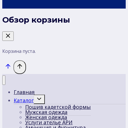
Обзор корзины
Корзина пуста.
Главная
Переключить
Каталог
дочернее
Пошив кадетской формы
меню
Мужская одежда
Женская одежда
Услуги ателье АРИ
Амуниция и фурнитура