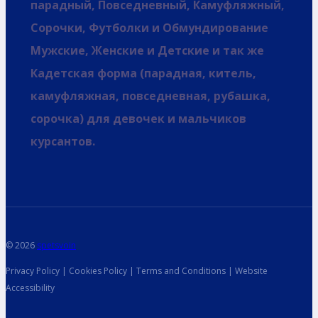
парадный, Повседневный, Камуфляжный,
Сорочки, Футболки и Обмундирование
Мужские, Женские и Детские и так же
Кадетская форма (парадная, китель,
камуфляжная, повседневная, рубашка,
сорочка) для девочек и мальчиков
курсантов.
© 2026
spetsvoin
Privacy Policy | Cookies Policy | Terms and Conditions | Website
Accessibility