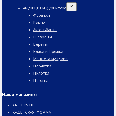
Переключить
Амуниция и фурнитура
дочернее
меню
Фуражки
Ремни
Аксельбанты
Шевроны
Береты
Бляхи и Пряжки
Манжета мундира
Перчатки
Пилотки
Погоны
Наши магазины
ARITEKSTIL
КАДЕТСКАЯ-ФОРМА