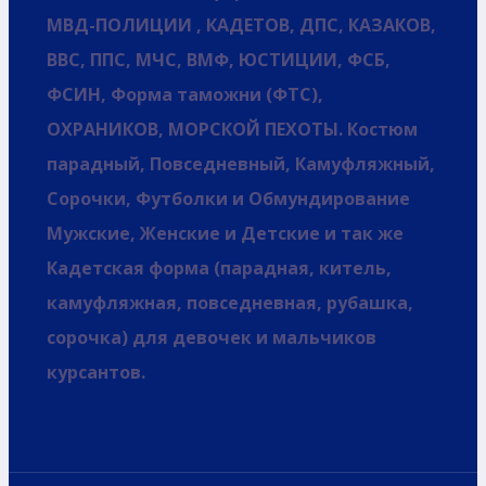
МВД-ПОЛИЦИИ , КАДЕТОВ, ДПС, КАЗАКОВ,
ВВС, ППС, МЧС, ВМФ, ЮСТИЦИИ, ФСБ,
ФСИН, Форма таможни (ФТС),
ОХРАНИКОВ, МОРСКОЙ ПЕХОТЫ. Костюм
парадный, Повседневный, Камуфляжный,
Сорочки, Футболки и Обмундирование
Мужские, Женские и Детские и так же
Кадетская форма (парадная, китель,
камуфляжная, повседневная, рубашка,
сорочка) для девочек и мальчиков
курсантов.