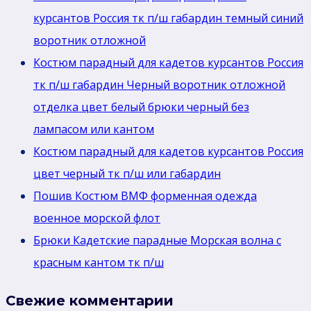
курсантов Россия тк п/ш габардин темный синий
воротник отложной
Костюм парадный для кадетов курсантов Россия
тк п/ш габардин Черный воротник отложной
отделка цвет белый брюки черный без
лaмпасом или кантом
Костюм парадный для кадетов курсантов Россия
цвет черный тк п/ш или габардин
Пошив Костюм ВМФ форменная одежда
военное морской флот
Брюки Кадетские парадные Морская волна с
красным кантом тк п/ш
Свежие комментарии