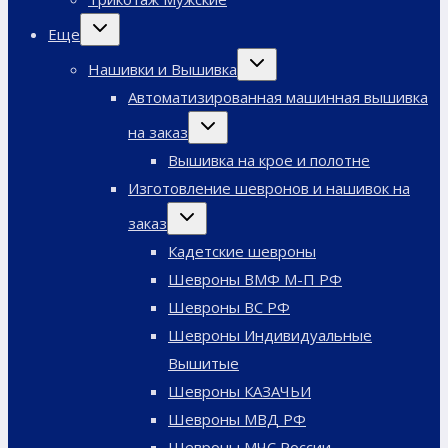
Переключить
Еще
дочернее
меню
Переключить
Нашивки и Вышивка
дочернее
меню
Автоматизированная машинная вышивка
Переключить
на заказ
дочернее
меню
Вышивка на крое и полотне
Изготовление шевронов и нашивок на
Переключить
заказ
дочернее
меню
Кадетские шевроны
Шевроны ВМФ М-П РФ
Шевроны ВС РФ
Шевроны Индивидуальные
Вышитые
Шевроны КАЗАЧЬИ
Шевроны МВД РФ
Шевроны МЧС России