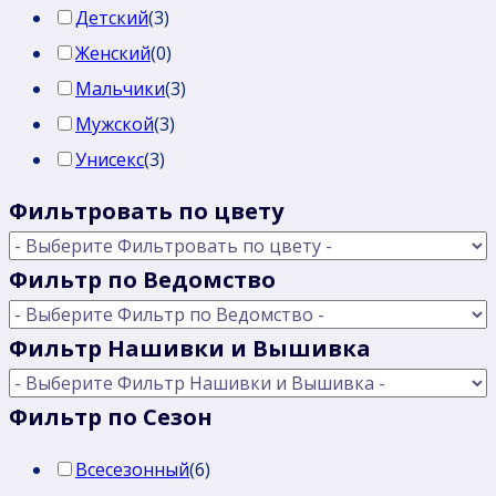
Детский
(
3
)
Женский
(
0
)
Мальчики
(
3
)
Мужской
(
3
)
Унисекс
(
3
)
Фильтровать по цвету
Фильтр по Ведомство
Фильтр Нашивки и Вышивка
Фильтр по Сезон
Всесезонный
(
6
)