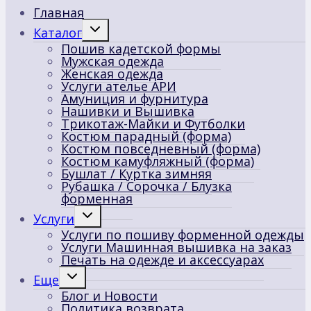
Главная
Переключить
Каталог
дочернее
Пошив кадетской формы
меню
Мужская одежда
Женская одежда
Услуги ателье АРИ
Амуниция и фурнитура
Нашивки и Вышивка
Трикотаж-Майки и Футболки
Костюм парадный (форма)
Костюм повседневный (форма)
Костюм камуфляжный (форма)
Бушлат / Куртка зимняя
Рубашка / Сорочка / Блузка
форменная
Переключить
Услуги
дочернее
Услуги по пошиву форменной одежды
меню
Услуги Машинная вышивка на заказ
Печать на одежде и аксессуарах
Переключить
Еще
дочернее
Блог и Новости
меню
Политика возврата