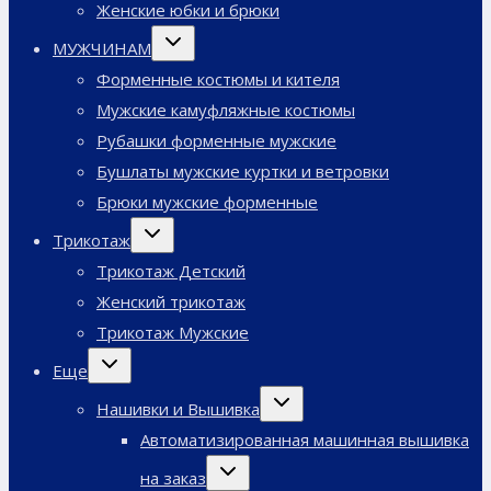
Женские юбки и брюки
Переключить
МУЖЧИНАМ
дочернее
меню
Форменные костюмы и кителя
Мужские камуфляжные костюмы
Рубашки форменные мужские
Бушлаты мужские куртки и ветровки
Брюки мужские форменные
Переключить
Трикотаж
дочернее
меню
Трикотаж Детский
Женский трикотаж
Трикотаж Мужские
Переключить
Еще
дочернее
меню
Переключить
Нашивки и Вышивка
дочернее
меню
Автоматизированная машинная вышивка
Переключить
на заказ
дочернее