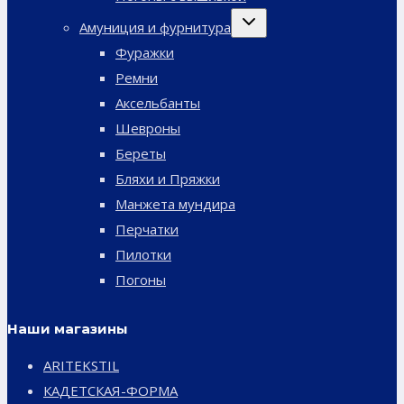
Переключить
Амуниция и фурнитура
дочернее
меню
Фуражки
Ремни
Аксельбанты
Шевроны
Береты
Бляхи и Пряжки
Манжета мундира
Перчатки
Пилотки
Погоны
Наши магазины
ARITEKSTIL
КАДЕТСКАЯ-ФОРМА