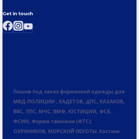
Get in touch
Пошив под заказ форменной одежды для
МВД-ПОЛИЦИИ , КАДЕТОВ, ДПС, КАЗАКОВ,
ВВС, ППС, МЧС, ВМФ, ЮСТИЦИИ, ФСБ,
ФСИН, Форма таможни (ФТС),
ОХРАНИКОВ, МОРСКОЙ ПЕХОТЫ. Костюм