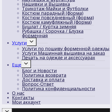
Нашивки и Вышивка
Трикотаж-Майки и Футболки
Костюм парадный (форма)
Костюм повседневный (форма)
Костюм камуфляжный (форма)
Бушлат / Куртка зимняя
Рубашка / Сорочка / Блузка
форменная
Переключить
Услуги
дочернее
Услуги по пошиву форменной одежды
меню
Услуги Машинная вышивка на заказ
Печать на одежде и аксессуарах
Переключить
Еще
дочернее
Блог и Новости
меню
Политика возврата
Доставка и оплата
Вопрос-Ответ
Политика конфиденциальности
О нас
Контакты
Мои аккаунт