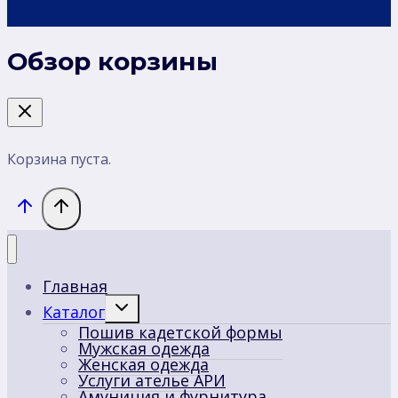
Обзор корзины
Корзина пуста.
Главная
Переключить
Каталог
дочернее
Пошив кадетской формы
меню
Мужская одежда
Женская одежда
Услуги ателье АРИ
Амуниция и фурнитура