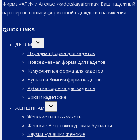
Фирма «АРИ» и Ателье «kadetskayaforma»: Ваш надежный
партнер по пошиву форменной одежды и снаряжения
QUICK LINKS
Переключить
ДЕТЯМ
дочернее
меню
Парадная форма для кадетов
Повседневная форма для кадетов
Камуфляжная форма для кадетов
Бушлаты Зимняя форма кадетов
Рубашка сорочка для кадетов
Брюки кадетские
Переключить
ЖЕНЩИНАМ
дочернее
меню
Женские платья-жакеты
Женские Ветровки куртки и бушлаты
Блузки Рубашки Женские