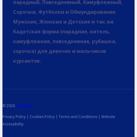
парадный, Повседневный, Камуфляжный,
Сорочки, Футболки и Обмундирование
Мужские, Женские и Детские и так же
Кадетская форма (парадная, китель,
камуфляжная, повседневная, рубашка,
сорочка) для девочек и мальчиков
курсантов.
© 2026
spetsvoin
Privacy Policy | Cookies Policy | Terms and Conditions | Website
Accessibility