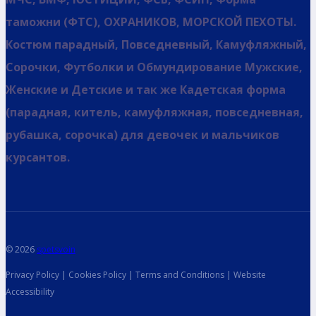
таможни (ФТС), ОХРАНИКОВ, МОРСКОЙ ПЕХОТЫ.
Костюм парадный, Повседневный, Камуфляжный,
Сорочки, Футболки и Обмундирование Мужские,
Женские и Детские и так же Кадетская форма
(парадная, китель, камуфляжная, повседневная,
рубашка, сорочка) для девочек и мальчиков
курсантов.
© 2026
spetsvoin
Privacy Policy | Cookies Policy | Terms and Conditions | Website
Accessibility