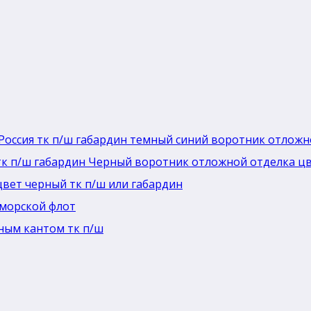
Россия тк п/ш габардин темный синий воротник отлож
тк п/ш габардин Черный воротник отложной отделка ц
цвет черный тк п/ш или габардин
морской флот
ным кантом тк п/ш