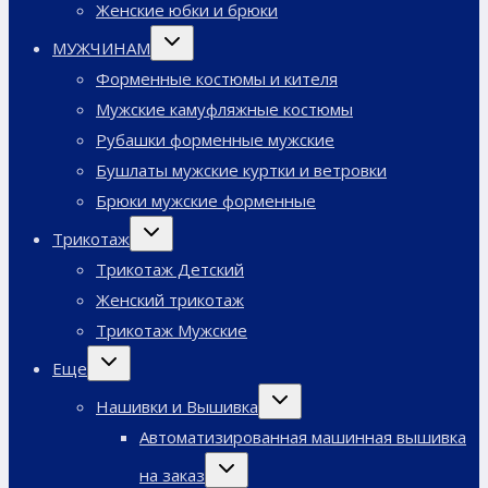
Женские юбки и брюки
Переключить
МУЖЧИНАМ
дочернее
меню
Форменные костюмы и кителя
Мужские камуфляжные костюмы
Рубашки форменные мужские
Бушлаты мужские куртки и ветровки
Брюки мужские форменные
Переключить
Трикотаж
дочернее
меню
Трикотаж Детский
Женский трикотаж
Трикотаж Мужские
Переключить
Еще
дочернее
меню
Переключить
Нашивки и Вышивка
дочернее
меню
Автоматизированная машинная вышивка
Переключить
на заказ
дочернее