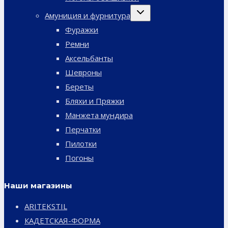
Переключить
Амуниция и фурнитура
дочернее
меню
Фуражки
Ремни
Аксельбанты
Шевроны
Береты
Бляхи и Пряжки
Манжета мундира
Перчатки
Пилотки
Погоны
Наши магазины
ARITEKSTIL
КАДЕТСКАЯ-ФОРМА