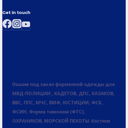
Get in touch
Пошив под заказ форменной одежды для
МВД-ПОЛИЦИИ , КАДЕТОВ, ДПС, КАЗАКОВ,
ВВС, ППС, МЧС, ВМФ, ЮСТИЦИИ, ФСБ,
ФСИН, Форма таможни (ФТС),
ОХРАНИКОВ, МОРСКОЙ ПЕХОТЫ. Костюм