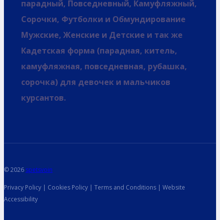
парадный, Повседневный, Камуфляжный,
Сорочки, Футболки и Обмундирование
Мужские, Женские и Детские и так же
Кадетская форма (парадная, китель,
камуфляжная, повседневная, рубашка,
сорочка) для девочек и мальчиков
курсантов.
© 2026
spetsvoin
Privacy Policy | Cookies Policy | Terms and Conditions | Website
Accessibility