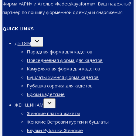
Фирма «АРИ» и Ателье «kadetskayaforma»: Ваш надежный
партнер по пошиву форменной одежды и снаряжения
QUICK LINKS
Переключить
ДЕТЯМ
дочернее
меню
Парадная форма для кадетов
Повседневная форма для кадетов
Камуфляжная форма для кадетов
Бушлаты Зимняя форма кадетов
Рубашка сорочка для кадетов
Брюки кадетские
Переключить
ЖЕНЩИНАМ
дочернее
меню
Женские платья-жакеты
Женские Ветровки куртки и бушлаты
Блузки Рубашки Женские