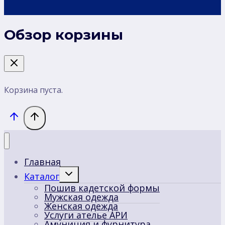
Обзор корзины
Корзина пуста.
Главная
Переключить
Каталог
дочернее
Пошив кадетской формы
меню
Мужская одежда
Женская одежда
Услуги ателье АРИ
Амуниция и фурнитура