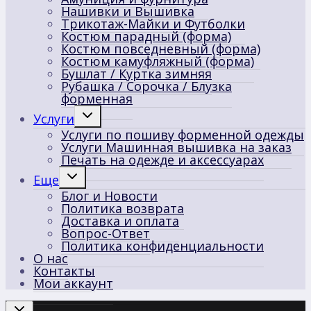
Нашивки и Вышивка
Трикотаж-Майки и Футболки
Костюм парадный (форма)
Костюм повседневный (форма)
Костюм камуфляжный (форма)
Бушлат / Куртка зимняя
Рубашка / Сорочка / Блузка
форменная
Переключить
Услуги
дочернее
Услуги по пошиву форменной одежды
меню
Услуги Машинная вышивка на заказ
Печать на одежде и аксессуарах
Переключить
Еще
дочернее
Блог и Новости
меню
Политика возврата
Доставка и оплата
Вопрос-Ответ
Политика конфиденциальности
О нас
Контакты
Мои аккаунт