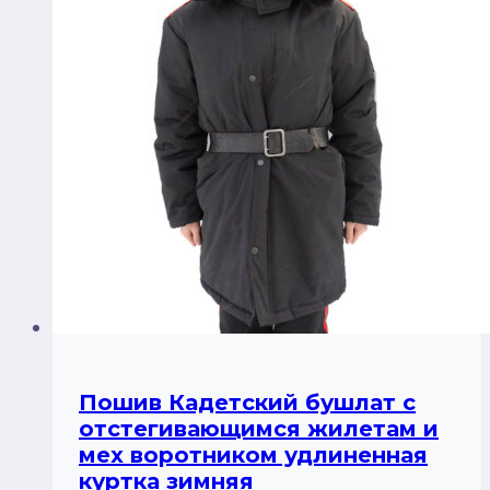
Пошив Кадетский бушлат с
отстегивающимся жилетам и
мех воротником удлиненная
куртка зимняя