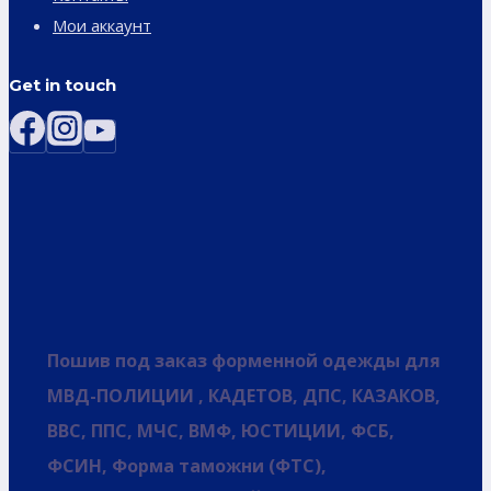
Мои аккаунт
Get in touch
Пошив под заказ форменной одежды для
МВД-ПОЛИЦИИ , КАДЕТОВ, ДПС, КАЗАКОВ,
ВВС, ППС, МЧС, ВМФ, ЮСТИЦИИ, ФСБ,
ФСИН, Форма таможни (ФТС),