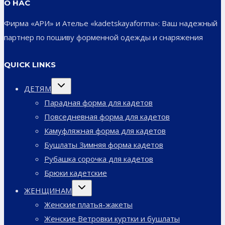
О НАС
Фирма «АРИ» и Ателье «kadetskayaforma»: Ваш надежный
партнер по пошиву форменной одежды и снаряжения
QUICK LINKS
Переключить
ДЕТЯМ
дочернее
меню
Парадная форма для кадетов
Повседневная форма для кадетов
Камуфляжная форма для кадетов
Бушлаты Зимняя форма кадетов
Рубашка сорочка для кадетов
Брюки кадетские
Переключить
ЖЕНЩИНАМ
дочернее
меню
Женские платья-жакеты
Женские Ветровки куртки и бушлаты