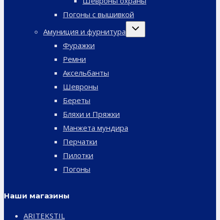
Шевроны охраны
Погоны с вышивкой
Переключить
Амуниция и фурнитура
дочернее
меню
Фуражки
Ремни
Аксельбанты
Шевроны
Береты
Бляхи и Пряжки
Манжета мундира
Перчатки
Пилотки
Погоны
Наши магазины
ARITEKSTIL