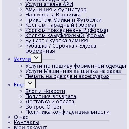
Услуги ателье АРИ
Амуниция и фурнитура
Нашивки и Вышивка
Трикотаж-Майки и Футболки
Костюм парадный (форма)
Костюм повседневный (форма)
Костюм камуфляжный (форма)
Бушлат / Куртка зимняя
Рубашка / Сорочка / Блузка
форменная
Переключить
Услуги
дочернее
Услуги по пошиву форменной одежды
меню
Услуги Машинная вышивка на заказ
Печать на одежде и аксессуарах
Переключить
Еще
дочернее
Блог и Новости
меню
Политика возврата
Доставка и оплата
Вопрос-Ответ
Политика конфиденциальности
О нас
Контакты
Мои аккаунт