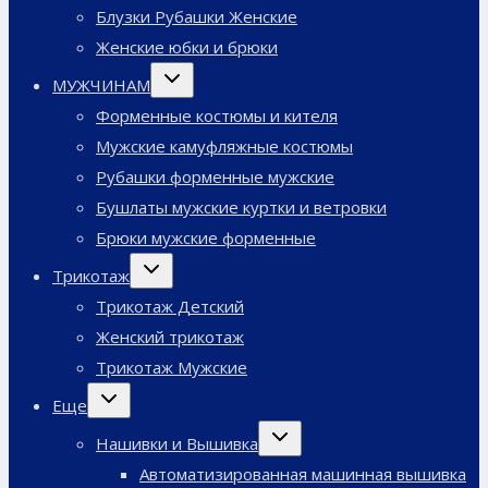
Блузки Рубашки Женские
Женские юбки и брюки
Переключить
МУЖЧИНАМ
дочернее
меню
Форменные костюмы и кителя
Мужские камуфляжные костюмы
Рубашки форменные мужские
Бушлаты мужские куртки и ветровки
Брюки мужские форменные
Переключить
Трикотаж
дочернее
меню
Трикотаж Детский
Женский трикотаж
Трикотаж Мужские
Переключить
Еще
дочернее
меню
Переключить
Нашивки и Вышивка
дочернее
меню
Автоматизированная машинная вышивка