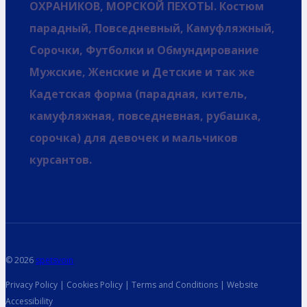
ОХРАНИКОВ, МОРСКОЙ ПЕХОТЫ. Костюм
парадный, Повседневный, Камуфляжный,
Сорочки, Футболки и Обмундирование
Мужские, Женские и Детские и так же
Кадетская форма (парадная, китель,
камуфляжная, повседневная, рубашка,
сорочка) для девочек и мальчиков
курсантов.
© 2026
spetsvoin
Privacy Policy | Cookies Policy | Terms and Conditions | Website
Accessibility