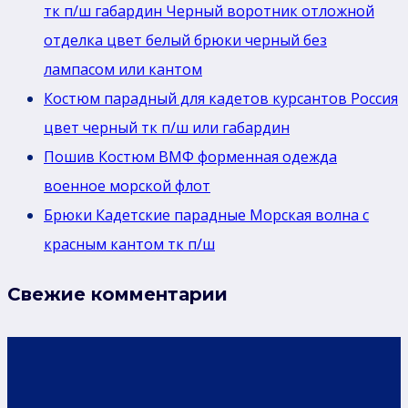
тк п/ш габардин Черный воротник отложной
отделка цвет белый брюки черный без
лaмпасом или кантом
Костюм парадный для кадетов курсантов Россия
цвет черный тк п/ш или габардин
Пошив Костюм ВМФ форменная одежда
военное морской флот
Брюки Кадетские парадные Морская волна с
красным кантом тк п/ш
Свежие комментарии