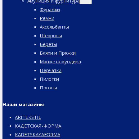
Амуниция и фурнитура
дочернее
меню
Фуражки
Ремни
Аксельбанты
Шевроны
Береты
Бляхи и Пряжки
Манжета мундира
Перчатки
Пилотки
Погоны
Наши магазины
ARITEKSTIL
КАДЕТСКАЯ-ФОРМА
KADETSKAYAFORMA