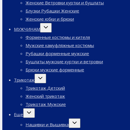
Женские Ветровки куртки и бушлаты
Блузки Рубашки Женские
Женские юбки и брюки
Переключить
МУЖЧИНАМ
дочернее
меню
Форменные костюмы и кителя
Мужские камуфляжные костюмы
Рубашки форменные мужские
Бушлаты мужские куртки и ветровки
Брюки мужские форменные
Переключить
Трикотаж
дочернее
меню
Трикотаж Детский
Женский трикотаж
Трикотаж Мужские
Переключить
Еще
дочернее
меню
Переключить
Нашивки и Вышивка
дочернее
меню