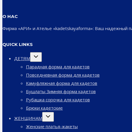
О НАС
Фирма «АРИ» и Ателье «kadetskayaforma»: Ваш надежный 
QUICK LINKS
Переключить
ДЕТЯМ
дочернее
меню
Парадная форма для кадетов
Повседневная форма для кадетов
Камуфляжная форма для кадетов
Бушлаты Зимняя форма кадетов
Рубашка сорочка для кадетов
Брюки кадетские
Переключить
ЖЕНЩИНАМ
дочернее
меню
Женские платья-жакеты