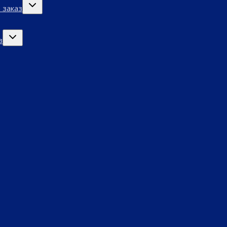
Переключить
 заказ
дочернее
меню
Переключить
з
дочернее
меню