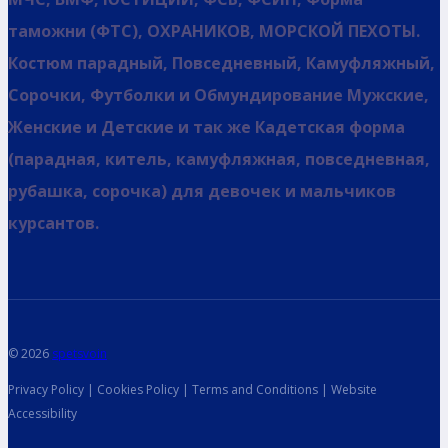
таможни (ФТС), ОХРАНИКОВ, МОРСКОЙ ПЕХОТЫ.
Костюм парадный, Повседневный, Камуфляжный,
Сорочки, Футболки и Обмундирование Мужские,
Женские и Детские и так же Кадетская форма
(парадная, китель, камуфляжная, повседневная,
рубашка, сорочка) для девочек и мальчиков
курсантов.
© 2026
spetsvoin
Privacy Policy | Cookies Policy | Terms and Conditions | Website
Accessibility