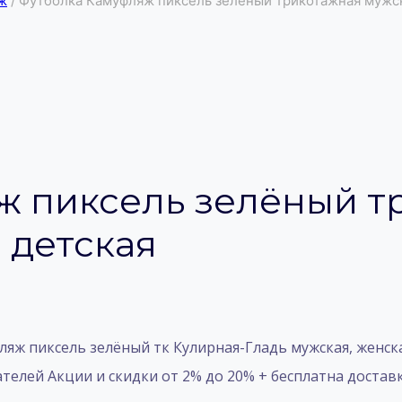
ж
/
Футболка Камуфляж пиксель зелёный трикотажная мужск
ж пиксель зелёный т
 детская
яж пиксель зелёный тк Кулирная-Гладь мужская, женска
телей Акции и скидки от 2% до 20% + бесплатна доставк