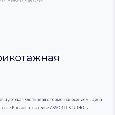
ая, женская и детская
рикотажная
я и детская хлопковая с термо-нанесением. Цена
а все России !..от ателье ASSORTI-STUDIO в