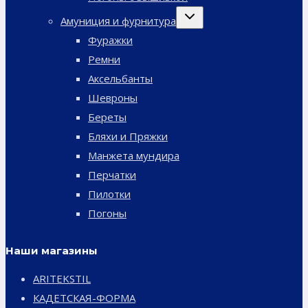
Переключить
Амуниция и фурнитура
дочернее
меню
Фуражки
Ремни
Аксельбанты
Шевроны
Береты
Бляхи и Пряжки
Манжета мундира
Перчатки
Пилотки
Погоны
Наши магазины
ARITEKSTIL
КАДЕТСКАЯ-ФОРМА