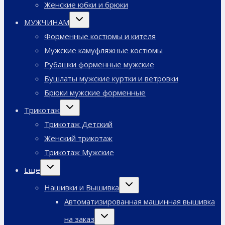
Женские юбки и брюки
Переключить
МУЖЧИНАМ
дочернее
меню
Форменные костюмы и кителя
Мужские камуфляжные костюмы
Рубашки форменные мужские
Бушлаты мужские куртки и ветровки
Брюки мужские форменные
Переключить
Трикотаж
дочернее
меню
Трикотаж Детский
Женский трикотаж
Трикотаж Мужские
Переключить
Еще
дочернее
меню
Переключить
Нашивки и Вышивка
дочернее
меню
Автоматизированная машинная вышивка
Переключить
на заказ
дочернее