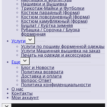
Нашивки и Вышивка
Трикотаж-Майки и Футболки
Костюм парадный (форма)
Костюм повседневный (форма)
Костюм камуфляжный (форма)
Бушлат / Куртка зимняя
Рубашка / Сорочка / Блузка
форменная
Переключить
Услуги
дочернее
Услуги по пошиву форменной одежды
меню
Услуги Машинная вышивка на заказ
Печать на одежде и аксессуарах
Переключить
Еще
дочернее
Блог и Новости
меню
Политика возврата
Доставка и оплата
Вопрос-Ответ
Политика конфиденциальности
О нас
Контакты
Мои аккаунт