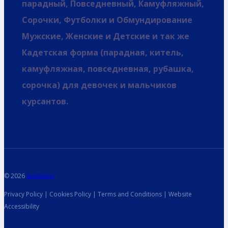
парадный, Повседневный, Камуфляжный,
Сорочки, Футболки и Обмундирование
Мужские, Женские и Детские и так же
Кадетская форма (парадная, китель,
камуфляжная, повседневная, рубашка,
сорочка) для девочек и мальчиков
курсантов.
© 2026
spetsvoin
Privacy Policy | Cookies Policy | Terms and Conditions | Website
Accessibility