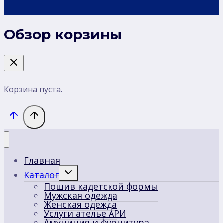
Обзор корзины
Корзина пуста.
Главная
Переключить
Каталог
дочернее
Пошив кадетской формы
меню
Мужская одежда
Женская одежда
Услуги ателье АРИ
Амуниция и фурнитура