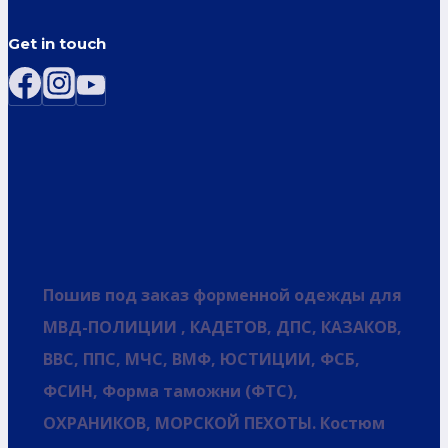
Get in touch
Пошив под заказ форменной одежды для
МВД-ПОЛИЦИИ , КАДЕТОВ, ДПС, КАЗАКОВ,
ВВС, ППС, МЧС, ВМФ, ЮСТИЦИИ, ФСБ,
ФСИН, Форма таможни (ФТС),
ОХРАНИКОВ, МОРСКОЙ ПЕХОТЫ. Костюм