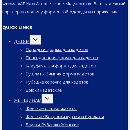
Фирма «АРИ» и Ателье «kadetskayaforma»: Ваш надежный
партнер по пошиву форменной одежды и снаряжения
QUICK LINKS
Переключить
ДЕТЯМ
дочернее
меню
Парадная форма для кадетов
Повседневная форма для кадетов
Камуфляжная форма для кадетов
Бушлаты Зимняя форма кадетов
Рубашка сорочка для кадетов
Брюки кадетские
Переключить
ЖЕНЩИНАМ
дочернее
меню
Женские платья-жакеты
Женские Ветровки куртки и бушлаты
Блузки Рубашки Женские