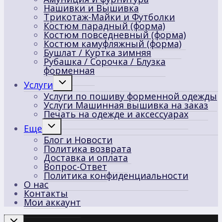
Нашивки и Вышивка
Трикотаж-Майки и Футболки
Костюм парадный (форма)
Костюм повседневный (форма)
Костюм камуфляжный (форма)
Бушлат / Куртка зимняя
Рубашка / Сорочка / Блузка
форменная
Переключить
Услуги
дочернее
Услуги по пошиву форменной одежды
меню
Услуги Машинная вышивка на заказ
Печать на одежде и аксессуарах
Переключить
Еще
дочернее
Блог и Новости
меню
Политика возврата
Доставка и оплата
Вопрос-Ответ
Политика конфиденциальности
О нас
Контакты
Мои аккаунт