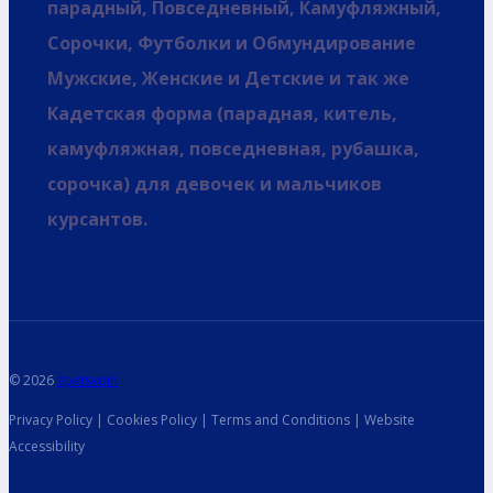
парадный, Повседневный, Камуфляжный,
Сорочки, Футболки и Обмундирование
Мужские, Женские и Детские и так же
Кадетская форма (парадная, китель,
камуфляжная, повседневная, рубашка,
сорочка) для девочек и мальчиков
курсантов.
© 2026
spetsvoin
Privacy Policy | Cookies Policy | Terms and Conditions | Website
Accessibility