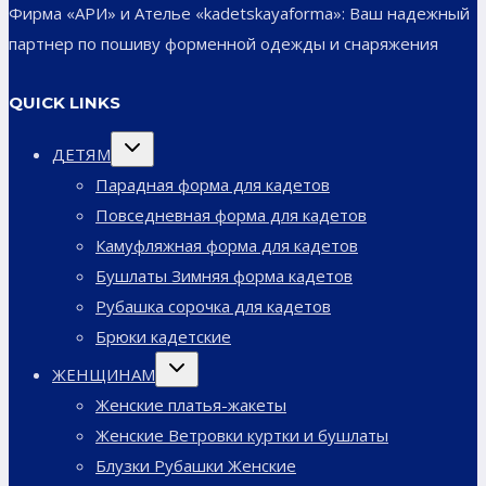
Фирма «АРИ» и Ателье «kadetskayaforma»: Ваш надежный
партнер по пошиву форменной одежды и снаряжения
QUICK LINKS
Переключить
ДЕТЯМ
дочернее
меню
Парадная форма для кадетов
Повседневная форма для кадетов
Камуфляжная форма для кадетов
Бушлаты Зимняя форма кадетов
Рубашка сорочка для кадетов
Брюки кадетские
Переключить
ЖЕНЩИНАМ
дочернее
меню
Женские платья-жакеты
Женские Ветровки куртки и бушлаты
Блузки Рубашки Женские