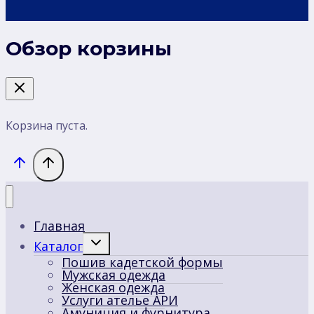
Обзор корзины
Корзина пуста.
Главная
Переключить
Каталог
дочернее
Пошив кадетской формы
меню
Мужская одежда
Женская одежда
Услуги ателье АРИ
Амуниция и фурнитура