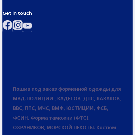
Get in touch
Пошив под заказ форменной одежды для
МВД-ПОЛИЦИИ , КАДЕТОВ, ДПС, КАЗАКОВ,
ВВС, ППС, МЧС, ВМФ, ЮСТИЦИИ, ФСБ,
ФСИН, Форма таможни (ФТС),
ОХРАНИКОВ, МОРСКОЙ ПЕХОТЫ. Костюм