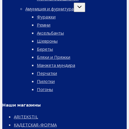
Переключить
Амуниция и фурнитура
дочернее
меню
Фуражки
Ремни
Аксельбанты
Шевроны
Береты
Бляхи и Пряжки
Манжета мундира
Перчатки
Пилотки
Погоны
Наши магазины
ARITEKSTIL
КАДЕТСКАЯ-ФОРМА