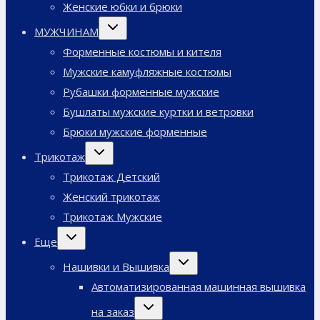
Женские юбки и брюки
Переключить
МУЖЧИНАМ
дочернее
меню
Форменные костюмы и кителя
Мужские камуфляжные костюмы
Рубашки форменные мужские
Бушлаты мужские куртки и ветровки
Брюки мужские форменные
Переключить
Трикотаж
дочернее
меню
Трикотаж Детский
Женский трикотаж
Трикотаж Мужские
Переключить
Еще
дочернее
меню
Переключить
Нашивки и Вышивка
дочернее
меню
Автоматизированная машинная вышивка
Переключить
на заказ
дочернее