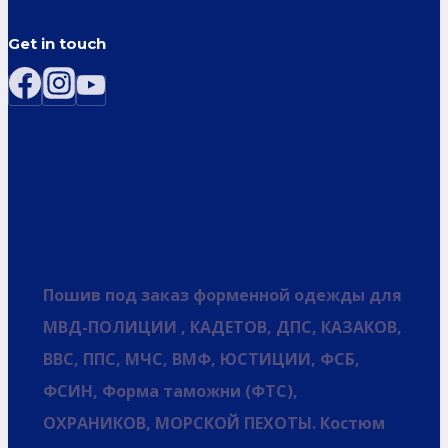
Get in touch
Пошив под заказ форменной одежды для
МВД-ПОЛИЦИИ , КАДЕТОВ, ДПС, КАЗАКОВ,
ВВС, ППС, МЧС, ВМФ, ЮСТИЦИИ, ФСБ,
ФСИН, Форма таможни (ФТС),
ОХРАНИКОВ, МОРСКОЙ ПЕХОТЫ. Костюм