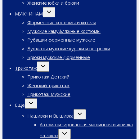
Женские юбки и брюки
Переключить
МУЖЧИНАМ
дочернее
меню
Форменные костюмы и кителя
Мужские камуфляжные костюмы
Рубашки форменные мужские
Бушлаты мужские куртки и ветровки
Брюки мужские форменные
Переключить
Трикотаж
дочернее
меню
Трикотаж Детский
Женский трикотаж
Трикотаж Мужские
Переключить
Еще
дочернее
меню
Переключить
Нашивки и Вышивка
дочернее
меню
Автоматизированная машинная вышивка
Переключить
на заказ
дочернее