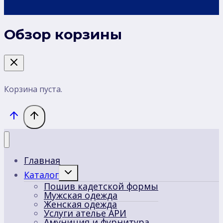
Обзор корзины
Корзина пуста.
Главная
Переключить
Каталог
дочернее
Пошив кадетской формы
меню
Мужская одежда
Женская одежда
Услуги ателье АРИ
Амуниция и фурнитура