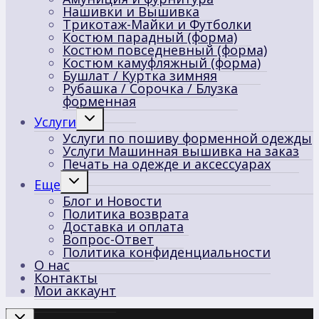
Нашивки и Вышивка
Трикотаж-Майки и Футболки
Костюм парадный (форма)
Костюм повседневный (форма)
Костюм камуфляжный (форма)
Бушлат / Куртка зимняя
Рубашка / Сорочка / Блузка
форменная
Переключить
Услуги
дочернее
Услуги по пошиву форменной одежды
меню
Услуги Машинная вышивка на заказ
Печать на одежде и аксессуарах
Переключить
Еще
дочернее
Блог и Новости
меню
Политика возврата
Доставка и оплата
Вопрос-Ответ
Политика конфиденциальности
О нас
Контакты
Мои аккаунт