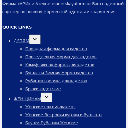
Фирма «АРИ» и Ателье «kadetskayaforma»: Ваш надежный
партнер по пошиву форменной одежды и снаряжения
QUICK LINKS
Переключить
ДЕТЯМ
дочернее
меню
Парадная форма для кадетов
Повседневная форма для кадетов
Камуфляжная форма для кадетов
Бушлаты Зимняя форма кадетов
Рубашка сорочка для кадетов
Брюки кадетские
Переключить
ЖЕНЩИНАМ
дочернее
меню
Женские платья-жакеты
Женские Ветровки куртки и бушлаты
Блузки Рубашки Женские