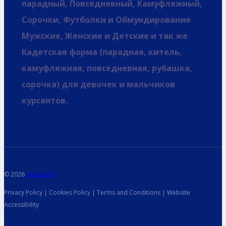
парадный, Повседневный, Камуфляжный,
Сорочки, Футболки и Обмундирование
Мужские, Женские и Детские и так же
Кадетская форма (парадная, китель,
камуфляжная, повседневная, рубашка,
сорочка) для девочек и мальчиков
курсантов.
© 2026
spetsvoin
Privacy Policy | Cookies Policy | Terms and Conditions | Website
Accessibility