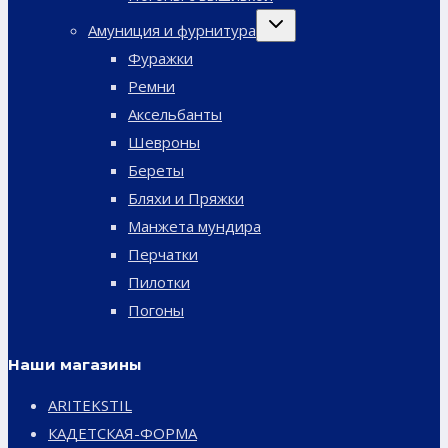
Переключить
Амуниция и фурнитура
дочернее
меню
Фуражки
Ремни
Аксельбанты
Шевроны
Береты
Бляхи и Пряжки
Манжета мундира
Перчатки
Пилотки
Погоны
Наши магазины
ARITEKSTIL
КАДЕТСКАЯ-ФОРМА