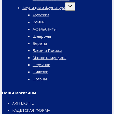
Переключить
Амуниция и фурнитура
дочернее
меню
Фуражки
Ремни
Аксельбанты
Шевроны
Береты
Бляхи и Пряжки
Манжета мундира
Перчатки
Пилотки
Погоны
Наши магазины
ARITEKSTIL
КАДЕТСКАЯ-ФОРМА