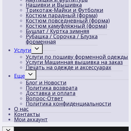
Нашивки и Вышивка
Трикотаж-Майки и Футболки
Костюм парадный (форма)
Костюм повседневный (форма)
Костюм камуфляжный (форма)
Бушлат / Куртка зимняя
Рубашка / Сорочка / Блузка
форменная
Переключить
Услуги
дочернее
Услуги по пошиву форменной одежды
меню
Услуги Машинная вышивка на заказ
Печать на одежде и аксессуарах
Переключить
Еще
дочернее
Блог и Новости
меню
Политика возврата
Доставка и оплата
Вопрос-Ответ
Политика конфиденциальности
О нас
Контакты
Мои аккаунт