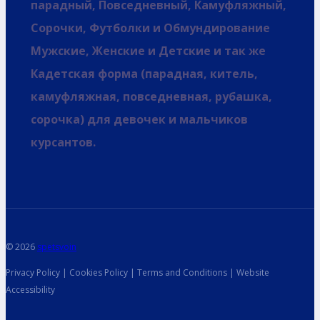
парадный, Повседневный, Камуфляжный,
Сорочки, Футболки и Обмундирование
Мужские, Женские и Детские и так же
Кадетская форма (парадная, китель,
камуфляжная, повседневная, рубашка,
сорочка) для девочек и мальчиков
курсантов.
© 2026
spetsvoin
Privacy Policy | Cookies Policy | Terms and Conditions | Website
Accessibility