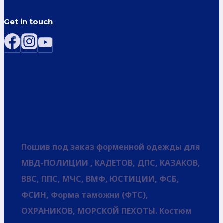
Get in touch
Пошив под заказ форменной одежды для
МВД-ПОЛИЦИИ , КАДЕТОВ, ДПС, КАЗАКОВ,
ВВС, ППС, МЧС, ВМФ, ЮСТИЦИИ, ФСБ,
ФСИН, Форма таможни (ФТС),
ОХРАНИКОВ, МОРСКОЙ ПЕХОТЫ. Костюм