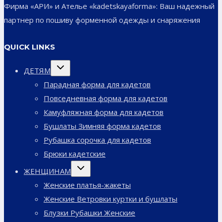
Фирма «АРИ» и Ателье «kadetskayaforma»: Ваш надежный
партнер по пошиву форменной одежды и снаряжения
QUICK LINKS
Переключить
ДЕТЯМ
дочернее
меню
Парадная форма для кадетов
Повседневная форма для кадетов
Камуфляжная форма для кадетов
Бушлаты Зимняя форма кадетов
Рубашка сорочка для кадетов
Брюки кадетские
Переключить
ЖЕНЩИНАМ
дочернее
меню
Женские платья-жакеты
Женские Ветровки куртки и бушлаты
Блузки Рубашки Женские