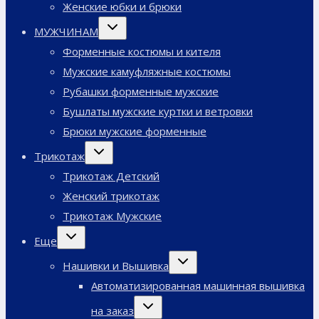
Женские юбки и брюки
Переключить
МУЖЧИНАМ
дочернее
меню
Форменные костюмы и кителя
Мужские камуфляжные костюмы
Рубашки форменные мужские
Бушлаты мужские куртки и ветровки
Брюки мужские форменные
Переключить
Трикотаж
дочернее
меню
Трикотаж Детский
Женский трикотаж
Трикотаж Мужские
Переключить
Еще
дочернее
меню
Переключить
Нашивки и Вышивка
дочернее
меню
Автоматизированная машинная вышивка
Переключить
на заказ
дочернее