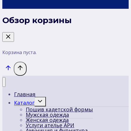
Обзор корзины
Корзина пуста.
Главная
Переключить
Каталог
дочернее
Пошив кадетской формы
меню
Мужская одежда
Женская одежда
Услуги ателье АРИ
Амуниция и фурнитура