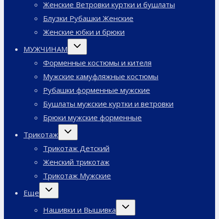
Женские Ветровки куртки и бушлаты
Блузки Рубашки Женские
Женские юбки и брюки
Переключить
МУЖЧИНАМ
дочернее
меню
Форменные костюмы и кителя
Мужские камуфляжные костюмы
Рубашки форменные мужские
Бушлаты мужские куртки и ветровки
Брюки мужские форменные
Переключить
Трикотаж
дочернее
меню
Трикотаж Детский
Женский трикотаж
Трикотаж Мужские
Переключить
Еще
дочернее
меню
Переключить
Нашивки и Вышивка
дочернее
меню