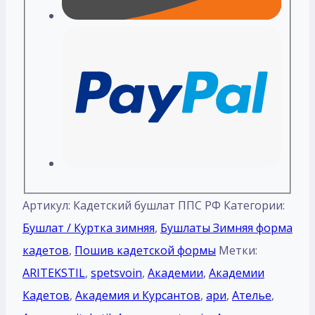
Артикул:
Кадетский бушлат ППС РФ
Категории:
Бушлат / Куртка зимняя
,
Бушлаты Зимняя форма
кадетов
,
Пошив кадетской формы
Метки:
ARITEKSTIL
,
spetsvoin
,
Академии
,
Академии
Кадетов
,
Академия и Курсантов
,
ари
,
Ателье
,