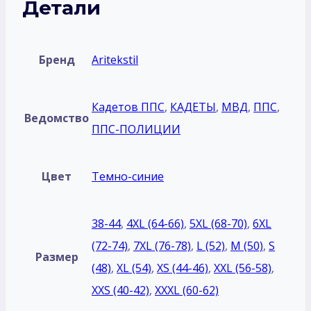
Детали
Бренд
Aritekstil
Кадетов ППС
,
КАДЕТЫ
,
МВД
,
ППС
,
Ведомство
ППС-ПОЛИЦИИ
Цвет
Темно-синие
38-44
,
4XL (64-66)
,
5XL (68-70)
,
6XL
(72-74)
,
7XL (76-78)
,
L (52)
,
M (50)
,
S
Размер
(48)
,
XL (54)
,
XS (44-46)
,
XXL (56-58)
,
XXS (40-42)
,
XXXL (60-62)