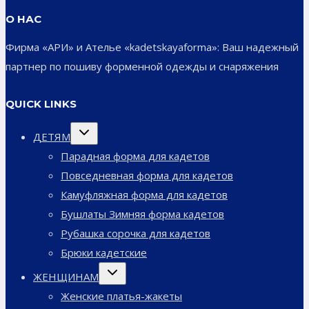
О НАС
Фирма «АРИ» и Ателье «kadetskayaforma»: Ваш надежный
партнер по пошиву форменной одежды и снаряжения
QUICK LINKS
Переключить
ДЕТЯМ
дочернее
меню
Парадная форма для кадетов
Повседневная форма для кадетов
Камуфляжная форма для кадетов
Бушлаты Зимняя форма кадетов
Рубашка сорочка для кадетов
Брюки кадетские
Переключить
ЖЕНЩИНАМ
дочернее
меню
Женские платья-жакеты