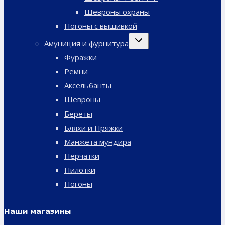
Шевроны охраны
Погоны с вышивкой
Переключить
Амуниция и фурнитура
дочернее
меню
Фуражки
Ремни
Аксельбанты
Шевроны
Береты
Бляхи и Пряжки
Манжета мундира
Перчатки
Пилотки
Погоны
Наши магазины