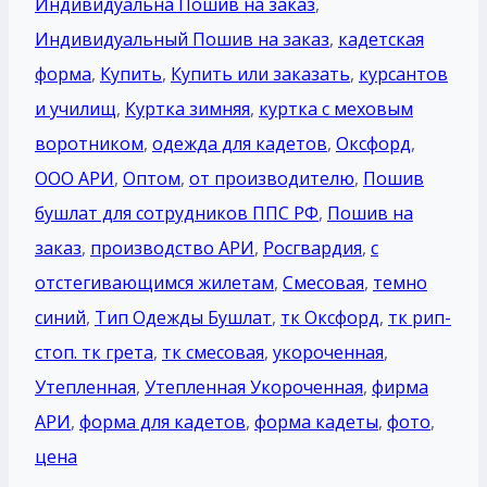
Индивидуальна Пошив на заказ
,
Индивидуальный Пошив на заказ
,
кадетская
форма
,
Купить
,
Купить или заказать
,
курсантов
и училищ
,
Куртка зимняя
,
куртка с меховым
воротником
,
одежда для кадетов
,
Оксфорд
,
ООО АРИ
,
Оптом
,
от производителю
,
Пошив
бушлат для сотрудников ППС РФ
,
Пошив на
заказ
,
производство АРИ
,
Росгвардия
,
с
отстегивающимся жилетам
,
Смесовая
,
темно
синий
,
Тип Одежды Бушлат
,
тк Оксфорд
,
тк рип-
стоп. тк грета
,
тк смесовая
,
укороченная
,
Утепленная
,
Утепленная Укороченная
,
фирма
АРИ
,
форма для кадетов
,
форма кадеты
,
фото
,
цена