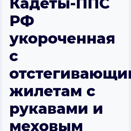
Кадеты-ППС
РФ
укороченная
с
отстегивающи
жилетам с
рукавами и
меховым