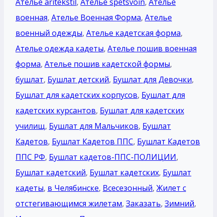
Ателье aritekstil
,
Ателье spetsvoin
,
Ателье
военная
,
Ателье Военная Форма
,
Ателье
военный одежды
,
Ателье кадетская форма
,
Ателье одежда кадеты
,
Ателье пошив военная
форма
,
Ателье пошив кадетской формы
,
бушлат
,
Бушлат детский
,
Бушлат для Девочки
,
Бушлат для кадетских корпусов
,
Бушлат для
кадетских курсантов
,
Бушлат для кадетских
училищ
,
Бушлат для Мальчиков
,
Бушлат
Кадетов
,
Бушлат Кадетов ППС
,
Бушлат Кадетов
ППС РФ
,
Бушлат кадетов-ППС-ПОЛИЦИИ
,
Бушлат кадетский
,
Бушлат кадетских
,
Бушлат
кадеты
,
в Челябинске
,
Всесезонный
,
Жилет с
отстегивающимся жилетам
,
Заказать
,
Зимний
,