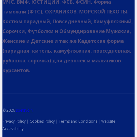
МЧС, ВМФ, ЮСТИЦИИ, ФСБ, ФСИН, Форма
таможни (ФТС), ОХРАНИКОВ, МОРСКОЙ ПЕХОТЫ.
Костюм парадный, Повседневный, Камуфляжный,
Сорочки, Футболки и Обмундирование Мужские,
Женские и Детские и так же Кадетская форма
(парадная, китель, камуфляжная, повседневная,
рубашка, сорочка) для девочек и мальчиков
курсантов.
© 2026
spetsvoin
Privacy Policy | Cookies Policy | Terms and Conditions | Website
Accessibility