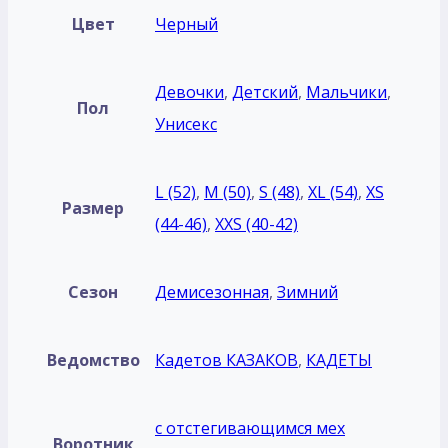
Цвет
Черный
Девочки
,
Детский
,
Мальчики
,
Пол
Унисекс
L (52)
,
M (50)
,
S (48)
,
XL (54)
,
XS
Размер
(44-46)
,
XXS (40-42)
Сезон
Демисезонная
,
Зимний
Ведомство
Кадетов КАЗАКОВ
,
КАДЕТЫ
с отстегивающимся мех
Воротник