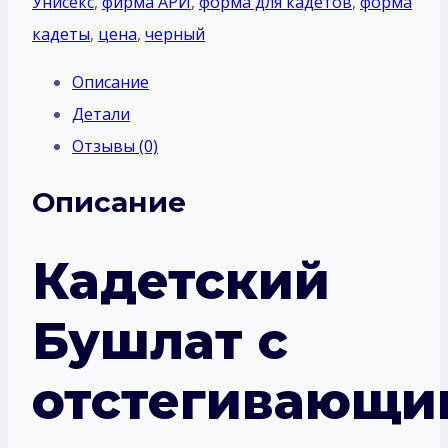
Унисекс
,
фирма АРИ
,
форма для кадетов
,
форма
кадеты
,
цена
,
черный
Описание
Детали
Отзывы (0)
Описание
Кадетский
Бушлат с
отстегивающи