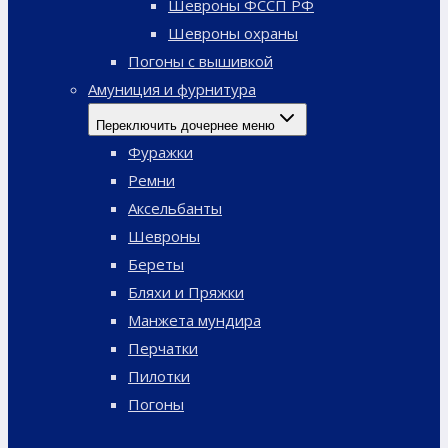
Шевроны ФССП РФ
Шевроны охраны
Погоны с вышивкой
Амуниция и фурнитура
Переключить дочернее меню
Фуражки
Ремни
Аксельбанты
Шевроны
Береты
Бляхи и Пряжки
Манжета мундира
Перчатки
Пилотки
Погоны