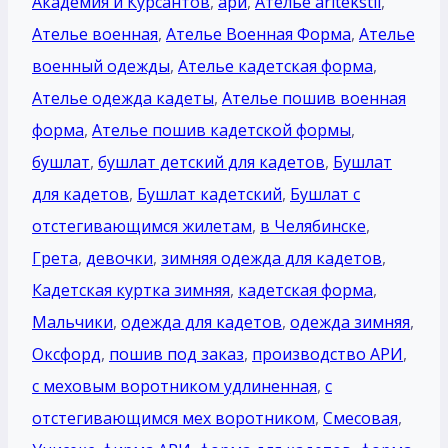
Академия и Курсантов
,
ари
,
Ателье aritekstil
,
Ателье военная
,
Ателье Военная Форма
,
Ателье
военный одежды
,
Ателье кадетская форма
,
Ателье одежда кадеты
,
Ателье пошив военная
форма
,
Ателье пошив кадетской формы
,
бушлат
,
бушлат детский для кадетов
,
Бушлат
для кадетов
,
Бушлат кадетский
,
Бушлат с
отстегивающимся жилетам
,
в Челябинске
,
Грета
,
девочки
,
зимняя одежда для кадетов
,
Кадетская куртка зимняя
,
кадетская форма
,
Мальчики
,
одежда для кадетов
,
одежда зимняя
,
Оксфорд
,
пошив под заказ
,
производство АРИ
,
с меховым воротником удлиненная
,
с
отстегивающимся мех воротником
,
Смесовая
,