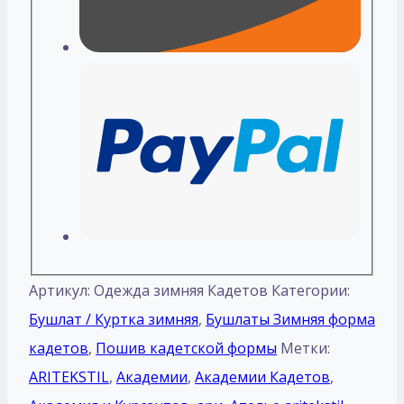
Артикул:
Одежда зимняя Кадетов
Категории:
Бушлат / Куртка зимняя
,
Бушлаты Зимняя форма
кадетов
,
Пошив кадетской формы
Метки:
ARITEKSTIL
,
Академии
,
Академии Кадетов
,