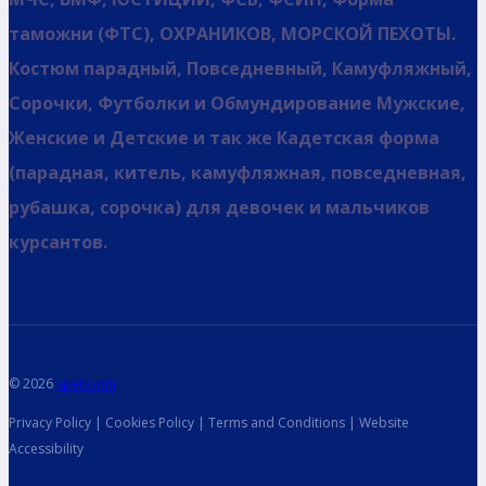
таможни (ФТС), ОХРАНИКОВ, МОРСКОЙ ПЕХОТЫ.
Костюм парадный, Повседневный, Камуфляжный,
Сорочки, Футболки и Обмундирование Мужские,
Женские и Детские и так же Кадетская форма
(парадная, китель, камуфляжная, повседневная,
рубашка, сорочка) для девочек и мальчиков
курсантов.
© 2026
spetsvoin
Privacy Policy | Cookies Policy | Terms and Conditions | Website
Accessibility