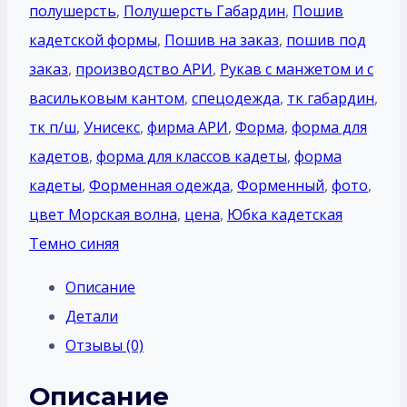
полушерсть
,
Полушерсть Габардин
,
Пошив
кадетской формы
,
Пошив на заказ
,
пошив под
заказ
,
производство АРИ
,
Рукав с манжетом и с
васильковым кантом
,
спецодежда
,
тк габардин
,
тк п/ш
,
Унисекс
,
фирма АРИ
,
Форма
,
форма для
кадетов
,
форма для классов кадеты
,
форма
кадеты
,
Форменная одежда
,
Форменный
,
фото
,
цвет Морская волна
,
цена
,
Юбка кадетская
Темно синяя
Описание
Детали
Отзывы (0)
Описание