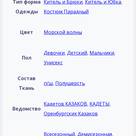
Тип форма
Китель и Брюки
,
Китель и Юбка
,
Одежды
Костюм Парадный
Цвет
Морской волны
Девочки
,
Детский
,
Мальчики
,
Пол
Унисекс
Состав
п/ш
,
Полушерсть
Ткань
Кадетов КАЗАКОВ
,
КАДЕТЫ
,
Ведомство
Оренбургских Казаков
Всесезонный
,
Демисезонная
,