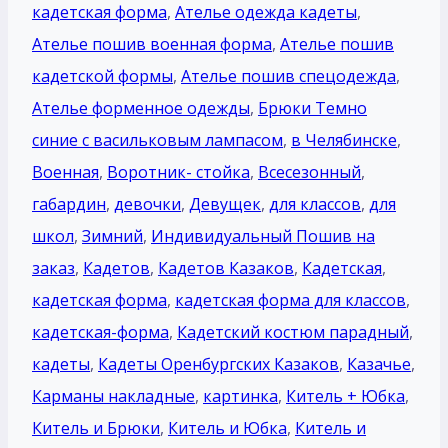
кадетская форма
,
Ателье одежда кадеты
,
Ателье пошив военная форма
,
Ателье пошив
кадетской формы
,
Ателье пошив спецодежда
,
Ателье форменное одежды
,
Брюки Темно
синие с васильковым лампасом
,
в Челябинске
,
Военная
,
Воротник- стойка
,
Всесезонный
,
габардин
,
девочки
,
Девущек
,
для классов
,
для
школ
,
Зимний
,
Индивидуальный Пошив на
заказ
,
Кадетов
,
Кадетов Казаков
,
Кадетская
,
кадетская форма
,
кадетская форма для классов
,
кадетская-форма
,
Кадетский костюм парадный
,
кадеты
,
Кадеты Оренбургских Казаков
,
Казачье
,
Карманы накладные
,
картинка
,
Китель + Юбка
,
Китель и Брюки
,
Китель и Юбка
,
Китель и