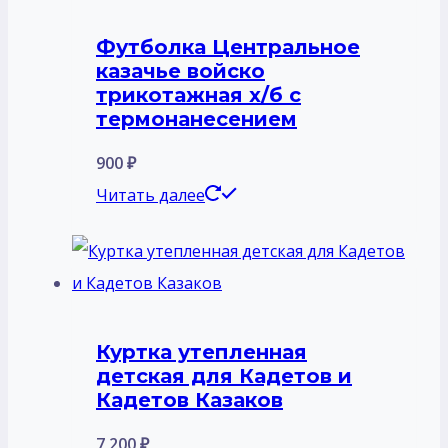
18
вариаций.
Футболка Центральное
300 ₽
Опции
казачье войско
можно
трикотажная х/б с
выбрать
термонанесением
на
900
₽
странице
Читать далее
товара.
Куртка утепленная
детская для Кадетов и
Кадетов Казаков
7 200
₽