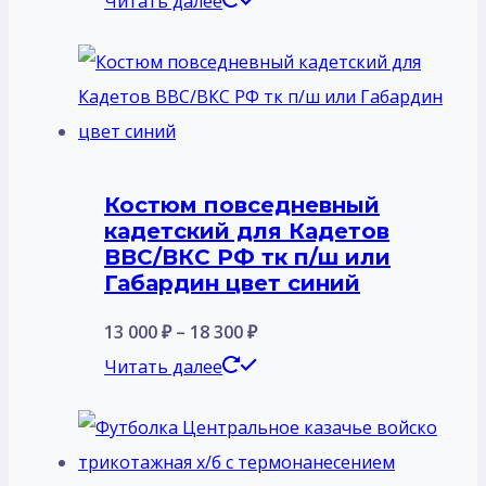
Читать далее
Костюм повседневный
кадетский для Кадетов
ВВС/ВКС РФ тк п/ш или
Габардин цвет синий
Диапазон
13 000
₽
–
18 300
₽
цен:
Этот
Читать далее
13
товар
000 ₽
имеет
–
несколько