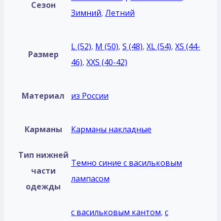
Сезон
Зимний
,
Летний
L (52)
,
M (50)
,
S (48)
,
XL (54)
,
XS (44-
Размер
46)
,
XXS (40-42)
Материал
из России
Карманы
Карманы накладные
Тип нижней
Темно синие с васильковым
части
лампасом
одежды
с васильковым кантом
,
с