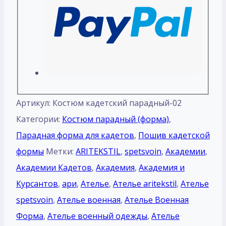
Артикул:
Костюм кадетский парадный-02
Категории:
Костюм парадный (форма)
,
Парадная форма для кадетов
,
Пошив кадетской
формы
Метки:
ARITEKSTIL
,
spetsvoin
,
Академии
,
Академии Кадетов
,
Академия
,
Академия и
Курсантов
,
ари
,
Ателье
,
Ателье aritekstil
,
Ателье
spetsvoin
,
Ателье военная
,
Ателье Военная
Форма
,
Ателье военный одежды
,
Ателье