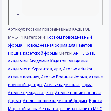
Артикул:
Костюм повседневный КАДЕТОВ
МЧС-11
Категории:
Костюм повседневный
(форма)
,
Повседневная форма для кадетов
,
Пошив кадетской формы
Метки:
ARITEKSTIL
,
Академии
,
Академии Кадетов
,
Академия
,
Академия и Курсантов
,
ари
,
Ателье aritekstil
,
Ателье военная
,
Ателье Военная Форма
,
Ателье
военный одежды
,
Ателье кадетская форма
,
Ателье одежда кадеты
,
Ателье пошив военная
форма
,
Ателье пошив кадетской формы
,
Брюки
Морской волна без канта
,
в спина вышита МЧС