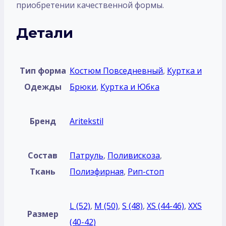
приобретении качественной формы.
Детали
Тип форма
Костюм Повседневный
,
Куртка и
Одежды
Брюки
,
Куртка и Юбка
Бренд
Aritekstil
Состав
Патруль
,
Поливискоза
,
Ткань
Полиэфирная
,
Рип-стоп
L (52)
,
M (50)
,
S (48)
,
XS (44-46)
,
XXS
Размер
(40-42)