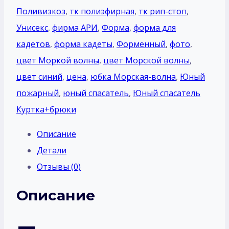
Поливизкоз
,
тк полиэфирная
,
тк рип-стоп
,
Унисекс
,
фирма АРИ
,
Форма
,
форма для
кадетов
,
форма кадеты
,
Форменный
,
фото
,
цвет Моркой волны
,
цвет Морской волны
,
цвет синий
,
цена
,
юбка Морская-волна
,
Юный
пожарный
,
юный спасатель
,
Юный спасатель
Куртка+брюки
Описание
Детали
Отзывы (0)
Описание