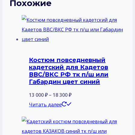
Похожие
Костюм повседневный
кадетский для Кадетов
ВВС/ВКС РФ тк п/ш или
Габардин цвет синий
Диапазон
13 000
₽
–
18 300
₽
цен:
Этот
Читать далее
13
товар
000 ₽
имеет
–
несколько