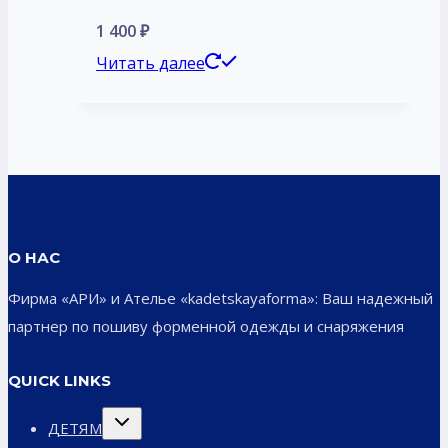
1 400
₽
Читать далее
О НАС
Фирма «АРИ» и Ателье «kadetskayaforma»: Ваш надежный
партнер по пошиву форменной одежды и снаряжения
QUICK LINKS
Переключить
ДЕТЯМ
дочернее
меню