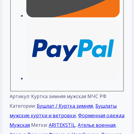
Артикул:
Куртка зимняя мужская МЧС РФ
Категории:
Бушлат / Куртка зимняя
,
Бушлаты
мужские куртки и ветровки
,
Форменная одежда
Мужская
Метки:
ARITEKSTIL
,
Ателье военная
,