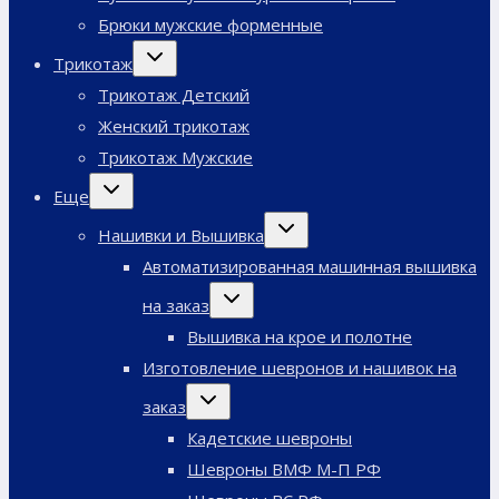
Брюки мужские форменные
Переключить
Трикотаж
дочернее
меню
Трикотаж Детский
Женский трикотаж
Трикотаж Мужские
Переключить
Еще
дочернее
меню
Переключить
Нашивки и Вышивка
дочернее
меню
Автоматизированная машинная вышивка
Переключить
на заказ
дочернее
меню
Вышивка на крое и полотне
Изготовление шевронов и нашивок на
Переключить
заказ
дочернее
меню
Кадетские шевроны
Шевроны ВМФ М-П РФ