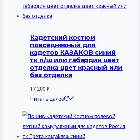
18
вариаций.
300 ₽
Опции
можно
Кадетский костюм
выбрать
повседневный для
на
кадетов КАЗАКОВ синий
странице
тк п/ш или габардин цвет
отделка цвет красный или
товара.
без отделка
17 200
₽
Читать далее