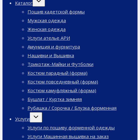
Каталог
дочернее
меню
Пошив кадетской формы
Мужская одежда
Женская одежда
Услуги ателье АРИ
Амуниция и фурнитура
Нашивки и Вышивка
Трикотаж-Майки и Футболки
Костюм парадный (форма)
Костюм повседневный (форма)
Костюм камуфляжный (форма)
Бушлат / Куртка зимняя
Рубашка / Сорочка / Блузка форменная
Переключить
Услуги
дочернее
меню
Услуги по пошиву форменной одежды
Услуги Машинная вышивка на заказ