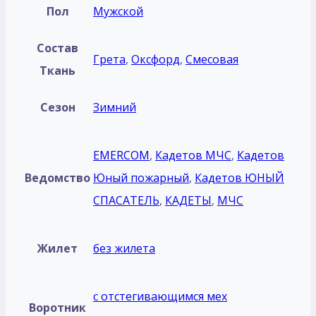
Пол
Мужской
Состав
Грета
,
Оксфорд
,
Смесовая
Ткань
Сезон
Зимний
EMERCOM
,
Кадетов МЧС
,
Кадетов
Ведомство
Юный пожарный
,
Кадетов ЮНЫЙ
СПАСАТЕЛЬ
,
КАДЕТЫ
,
МЧС
Жилет
без жилета
с отстегивающимся мех
Воротник