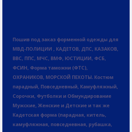
Пошив под заказ форменной одежды для
МВД-ПОЛИЦИИ , КАДЕТОВ, ДПС, КАЗАКОВ,
ВВС, ППС, МЧС, ВМФ, ЮСТИЦИИ, ФСБ,
ФСИН, Форма таможни (ФТС),
ОХРАНИКОВ, МОРСКОЙ ПЕХОТЫ. Костюм
парадный, Повседневный, Камуфляжный,
Сорочки, Футболки и Обмундирование
Мужские, Женские и Детские и так же
Кадетская форма (парадная, китель,
камуфляжная, повседневная, рубашка,