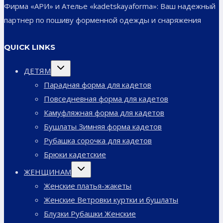
Фирма «АРИ» и Ателье «kadetskayaforma»: Ваш надежный
партнер по пошиву форменной одежды и снаряжения
QUICK LINKS
Переключить
ДЕТЯМ
дочернее
меню
Парадная форма для кадетов
Повседневная форма для кадетов
Камуфляжная форма для кадетов
Бушлаты Зимняя форма кадетов
Рубашка сорочка для кадетов
Брюки кадетские
Переключить
ЖЕНЩИНАМ
дочернее
меню
Женские платья-жакеты
Женские Ветровки куртки и бушлаты
Блузки Рубашки Женские