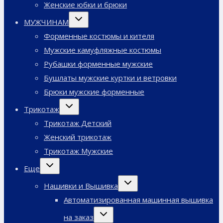
Женские юбки и брюки
Переключить
МУЖЧИНАМ
дочернее
меню
Форменные костюмы и кителя
Мужские камуфляжные костюмы
Рубашки форменные мужские
Бушлаты мужские куртки и ветровки
Брюки мужские форменные
Переключить
Трикотаж
дочернее
меню
Трикотаж Детский
Женский трикотаж
Трикотаж Мужские
Переключить
Еще
дочернее
меню
Переключить
Нашивки и Вышивка
дочернее
меню
Автоматизированная машинная вышивка
Переключить
на заказ
дочернее