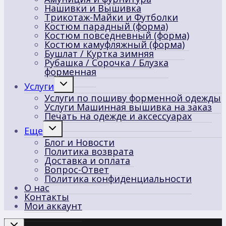
Нашивки и Вышивка
Трикотаж-Майки и Футболки
Костюм парадный (форма)
Костюм повседневный (форма)
Костюм камуфляжный (форма)
Бушлат / Куртка зимняя
Рубашка / Сорочка / Блузка
форменная
Переключить
Услуги
дочернее
Услуги по пошиву форменной одежды
меню
Услуги Машинная вышивка на заказ
Печать на одежде и аксессуарах
Переключить
Еще
дочернее
Блог и Новости
меню
Политика возврата
Доставка и оплата
Вопрос-Ответ
Политика конфиденциальности
О нас
Контакты
Мои аккаунт