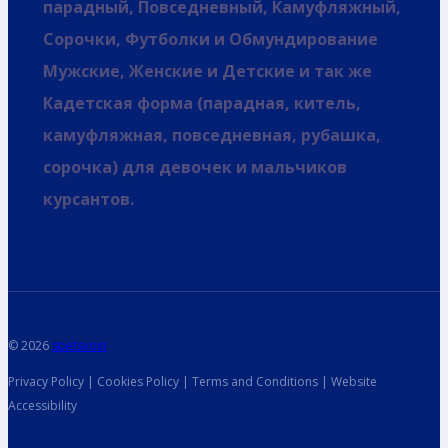
парадный, Повседневный, Камуфляжный,
Сорочки, Футболки и Обмундирование
Мужские, Женские и Детские и так же
Кадетская форма (парадная, китель,
камуфляжная, повседневная, рубашка,
сорочка) для девочек и мальчиков
курсантов.
© 2026
spetsvoin
Privacy Policy | Cookies Policy | Terms and Conditions | Website
Accessibility