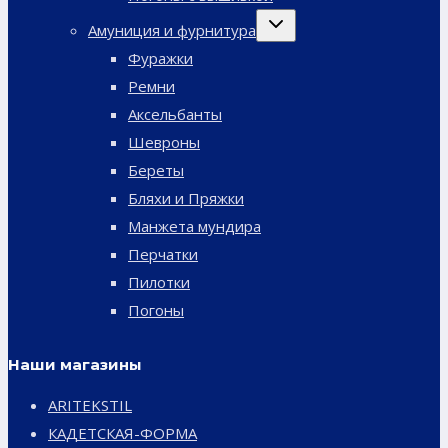
Переключить
Амуниция и фурнитура
дочернее
меню
Фуражки
Ремни
Аксельбанты
Шевроны
Береты
Бляхи и Пряжки
Манжета мундира
Перчатки
Пилотки
Погоны
Наши магазины
ARITEKSTIL
КАДЕТСКАЯ-ФОРМА