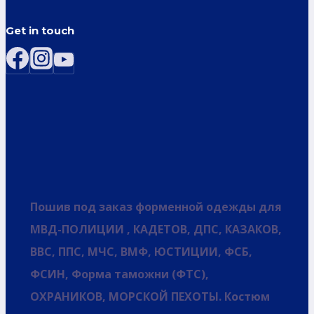
Get in touch
Пошив под заказ форменной одежды для
МВД-ПОЛИЦИИ , КАДЕТОВ, ДПС, КАЗАКОВ,
ВВС, ППС, МЧС, ВМФ, ЮСТИЦИИ, ФСБ,
ФСИН, Форма таможни (ФТС),
ОХРАНИКОВ, МОРСКОЙ ПЕХОТЫ. Костюм