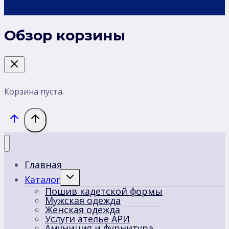
Обзор корзины
Корзина пуста.
Главная
Переключить
Каталог
дочернее
Пошив кадетской формы
меню
Мужская одежда
Женская одежда
Услуги ателье АРИ
Амуниция и фурнитура