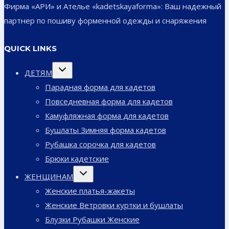
Фирма «АРИ» и Ателье «kadetskayaforma»: Ваш надежный
партнер по пошиву форменной одежды и снаряжения
QUICK LINKS
Переключить
ДЕТЯМ
дочернее
меню
Парадная форма для кадетов
Повседневная форма для кадетов
Камуфляжная форма для кадетов
Бушлаты Зимняя форма кадетов
Рубашка сорочка для кадетов
Брюки кадетские
Переключить
ЖЕНЩИНАМ
дочернее
меню
Женские платья-жакеты
Женские Ветровки куртки и бушлаты
Блузки Рубашки Женские