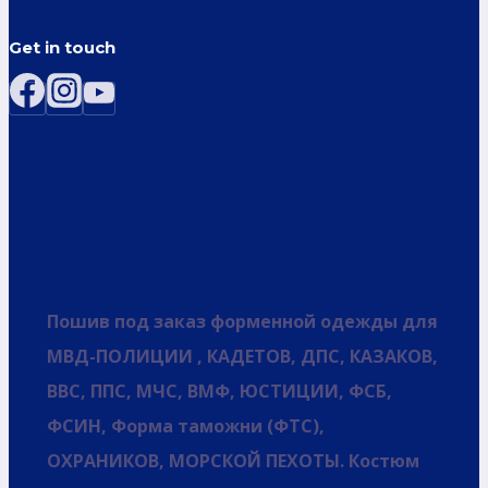
Get in touch
Пошив под заказ форменной одежды для
МВД-ПОЛИЦИИ , КАДЕТОВ, ДПС, КАЗАКОВ,
ВВС, ППС, МЧС, ВМФ, ЮСТИЦИИ, ФСБ,
ФСИН, Форма таможни (ФТС),
ОХРАНИКОВ, МОРСКОЙ ПЕХОТЫ. Костюм