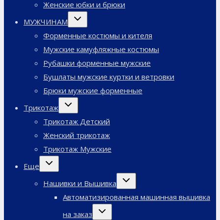
Женские юбки и брюки
Переключить
МУЖЧИНАМ
дочернее
меню
Форменные костюмы и кителя
Мужские камуфляжные костюмы
Рубашки форменные мужские
Бушлаты мужские куртки и ветровки
Брюки мужские форменные
Переключить
Трикотаж
дочернее
меню
Трикотаж Детский
Женский трикотаж
Трикотаж Мужские
Переключить
Еще
дочернее
меню
Переключить
Нашивки и Вышивка
дочернее
меню
Автоматизированная машинная вышивка
Переключить
на заказ
дочернее