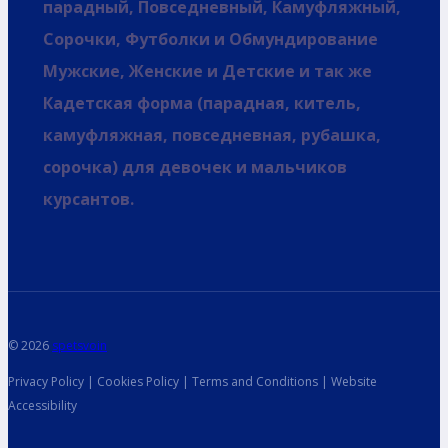
парадный, Повседневный, Камуфляжный,
Сорочки, Футболки и Обмундирование
Мужские, Женские и Детские и так же
Кадетская форма (парадная, китель,
камуфляжная, повседневная, рубашка,
сорочка) для девочек и мальчиков
курсантов.
© 2026
spetsvoin
Privacy Policy | Cookies Policy | Terms and Conditions | Website
Accessibility