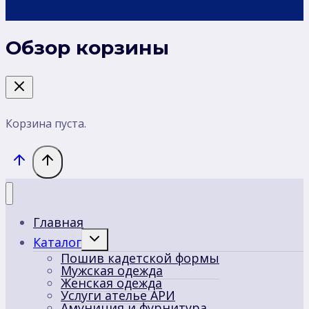
Обзор корзины
Корзина пуста.
Главная
Переключить
Каталог
дочернее
Пошив кадетской формы
меню
Мужская одежда
Женская одежда
Услуги ателье АРИ
Амуниция и фурнитура