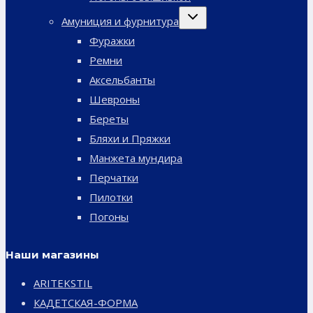
Переключить
Амуниция и фурнитура
дочернее
меню
Фуражки
Ремни
Аксельбанты
Шевроны
Береты
Бляхи и Пряжки
Манжета мундира
Перчатки
Пилотки
Погоны
Наши магазины
ARITEKSTIL
КАДЕТСКАЯ-ФОРМА