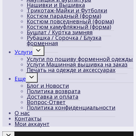
Нашивки и Вышивка
Трикотаж-Майки и Футболки
Костюм парадный (форма)
Костюм повседневный (форма)
Костюм камуфляжный (форма)
Бушлат / Куртка зимняя
Рубашка / Сорочка / Блузка
форменная
Переключить
Услуги
дочернее
Услуги по пошиву форменной одежды
меню
Услуги Машинная вышивка на заказ
Печать на одежде и аксессуарах
Переключить
Еще
дочернее
Блог и Новости
меню
Политика возврата
Доставка и оплата
Вопрос-Ответ
Политика конфиденциальности
О нас
Контакты
Мои аккаунт