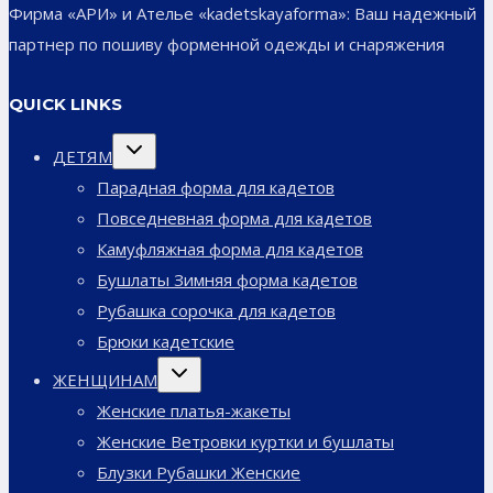
Фирма «АРИ» и Ателье «kadetskayaforma»: Ваш надежный
партнер по пошиву форменной одежды и снаряжения
QUICK LINKS
Переключить
ДЕТЯМ
дочернее
меню
Парадная форма для кадетов
Повседневная форма для кадетов
Камуфляжная форма для кадетов
Бушлаты Зимняя форма кадетов
Рубашка сорочка для кадетов
Брюки кадетские
Переключить
ЖЕНЩИНАМ
дочернее
меню
Женские платья-жакеты
Женские Ветровки куртки и бушлаты
Блузки Рубашки Женские