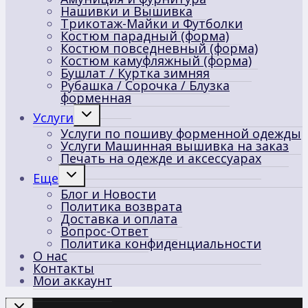
Нашивки и Вышивка
Трикотаж-Майки и Футболки
Костюм парадный (форма)
Костюм повседневный (форма)
Костюм камуфляжный (форма)
Бушлат / Куртка зимняя
Рубашка / Сорочка / Блузка
форменная
Переключить
Услуги
дочернее
Услуги по пошиву форменной одежды
меню
Услуги Машинная вышивка на заказ
Печать на одежде и аксессуарах
Переключить
Еще
дочернее
Блог и Новости
меню
Политика возврата
Доставка и оплата
Вопрос-Ответ
Политика конфиденциальности
О нас
Контакты
Мои аккаунт