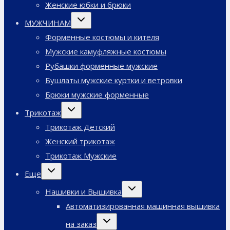
Женские юбки и брюки
Переключить
МУЖЧИНАМ
дочернее
меню
Форменные костюмы и кителя
Мужские камуфляжные костюмы
Рубашки форменные мужские
Бушлаты мужские куртки и ветровки
Брюки мужские форменные
Переключить
Трикотаж
дочернее
меню
Трикотаж Детский
Женский трикотаж
Трикотаж Мужские
Переключить
Еще
дочернее
меню
Переключить
Нашивки и Вышивка
дочернее
меню
Автоматизированная машинная вышивка
Переключить
на заказ
дочернее