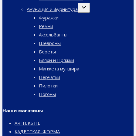
Переключить
Амуниция и фурнитура
дочернее
меню
Фуражки
Ремни
Аксельбанты
Шевроны
Береты
Бляхи и Пряжки
Манжета мундира
Перчатки
Пилотки
Погоны
Наши магазины
ARITEKSTIL
КАДЕТСКАЯ-ФОРМА