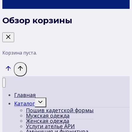
Обзор корзины
Корзина пуста.
Главная
Переключить
Каталог
дочернее
Пошив кадетской формы
меню
Мужская одежда
Женская одежда
Услуги ателье АРИ
Амуниция и фурнитура