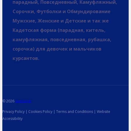
парадный, Повседневный, Камуфляжный,
Сорочки, Футболки и Обмундирование
Мужские, Женские и Детские и так же
Кадетская форма (парадная, китель,
камуфляжная, повседневная, рубашка,
сорочка) для девочек и мальчиков
курсантов.
© 2026
spetsvoin
Privacy Policy | Cookies Policy | Terms and Conditions | Website
Accessibility