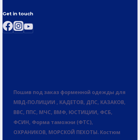
Get in touch
Пошив под заказ форменной одежды для
МВД-ПОЛИЦИИ , КАДЕТОВ, ДПС, КАЗАКОВ,
ВВС, ППС, МЧС, ВМФ, ЮСТИЦИИ, ФСБ,
ФСИН, Форма таможни (ФТС),
ОХРАНИКОВ, МОРСКОЙ ПЕХОТЫ. Костюм