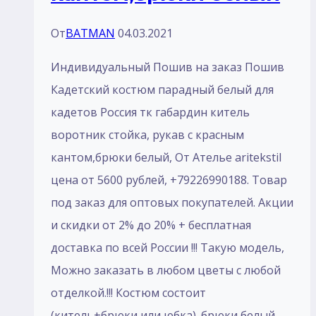
с
От
BATMAN
04.03.2021
красным
кантом.
Индивидуальный Пошив на заказ Пошив
,брюки
Кадетский костюм парадный белый для
черный
кадетов Россия тк габардин китель
с
воротник стойка, рукав с красным
красным
кантом,брюки белый, От Ателье aritekstil
лампасом
цена от 5600 рублей, +79226990188. Товар
под заказ для оптовых покупателей. Акции
и скидки от 2% до 20% + бесплатная
доставка по всей России !!! Такую модель,
Mожно заказать в любом цветы с любой
отделкой.!!! Костюм состоит
(китель+брюки или юбка). брюки белый