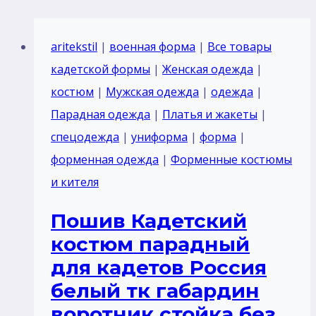
aritekstil
|
военная форма
|
Все товары
кадетской формы
|
Женская одежда
|
костюм
|
Мужская одежда
|
одежда
|
Парадная одежда
|
Платья и жакеты
|
спецодежда
|
униформа
|
форма
|
форменная одежда
|
Форменные костюмы
и кителя
Пошив Кадетский
костюм парадный
для кадетов Россия
белый тк габардин
воротник стойка без