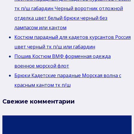
стойка,
тк п/ш габардин Черный воротник отложной
рукав
отделка цвет белый брюки черный без
с
лaмпасом или кантом
красным
Костюм парадный для кадетов курсантов Россия
кантом,брюки
цвет черный тк п/ш или габардин
белый
Пошив Костюм ВМФ форменная одежда
военное морской флот
Брюки Кадетские парадные Морская волна с
красным кантом тк п/ш
Свежие комментарии