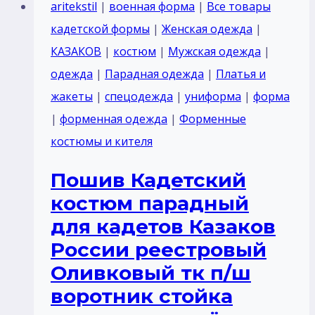
парадный
aritekstil
|
военная форма
|
Все товары
для
кадетской формы
|
Женская одежда
|
Кадетов
КАЗАКОВ
|
костюм
|
Мужская одежда
|
МЧС
одежда
|
Парадная одежда
|
Платья и
курсантов
жакеты
|
спецодежда
|
униформа
|
форма
Россия
|
форменная одежда
|
Форменные
синий
костюмы и кителя
без
Пошив Кадетский
отделка
костюм парадный
тк
для кадетов Казаков
п/
России реестровый
ш
Оливковый тк п/ш
или
воротник стойка
габардин