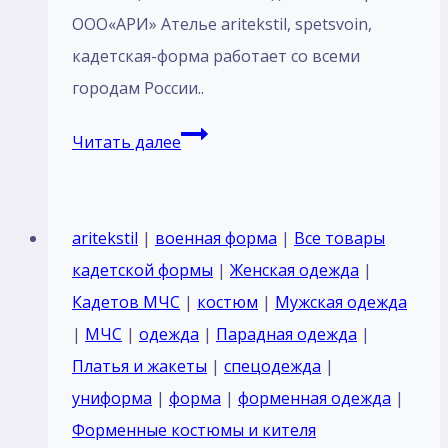
ООО«АРИ» Ателье aritekstil, spetsvoin,
кадетская-форма работает со всеми
городам России..
Пошив
Читать далее
Кадетский
Костюм
парадный
aritekstil
|
военная форма
|
Все товары
для
кадетской формы
|
Женская одежда
|
кадетов
Кадетов МЧС
|
костюм
|
Мужская одежда
ПОЛИЦИИ
|
МЧС
|
одежда
|
Парадная одежда
|
Россия
Платья и жакеты
|
спецодежда
|
курсантов
униформа
|
форма
|
форменная одежда
|
Темный
Форменные костюмы и кителя