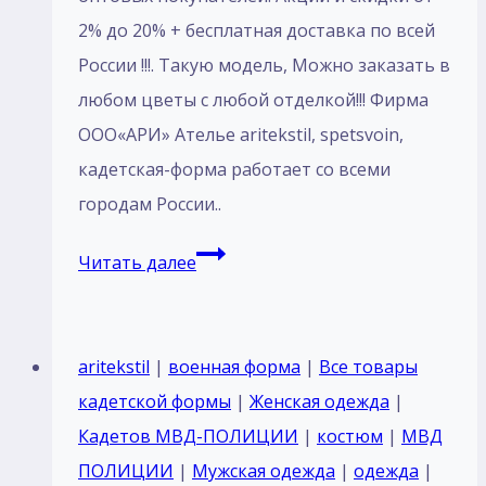
2% до 20% + бесплатная доставка по всей
России !!!. Такую модель, Mожно заказать в
любом цветы с любой отделкой!!! Фирма
ООО«АРИ» Ателье aritekstil, spetsvoin,
кадетская-форма работает со всеми
городам России..
Пошив
Читать далее
Кадетский
Костюм
парадный
aritekstil
|
военная форма
|
Все товары
для
кадетской формы
|
Женская одежда
|
кадетов
Кадетов МВД-ПОЛИЦИИ
|
костюм
|
МВД
ПОЛИЦИИ
ПОЛИЦИИ
|
Мужская одежда
|
одежда
|