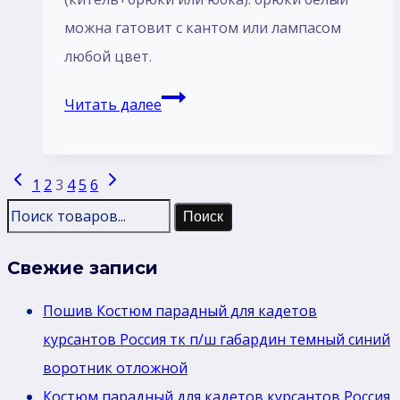
можна гатовит с кантом или лампасом
любой цвет.
Кадетский
Читать далее
костюм
парадный
Навигация
Предыдущая
Следующая
белый
1
2
3
4
5
6
по
страница
страница
для
Поиск
страницам
кадетов
Свежие записи
Россия
тк
Пошив Костюм парадный для кадетов
габардин
курсантов Россия тк п/ш габардин темный синий
китель
воротник отложной
воротник
Костюм парадный для кадетов курсантов Россия