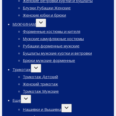
Женские Ветровки куртки и бушлаты
Блузки Рубашки Женские
Женские юбки и брюки
Переключить
МУЖЧИНАМ
дочернее
меню
Форменные костюмы и кителя
Мужские камуфляжные костюмы
Рубашки форменные мужские
Бушлаты мужские куртки и ветровки
Брюки мужские форменные
Переключить
Трикотаж
дочернее
меню
Трикотаж Детский
Женский трикотаж
Трикотаж Мужские
Переключить
Еще
дочернее
меню
Переключить
Нашивки и Вышивка
дочернее
меню