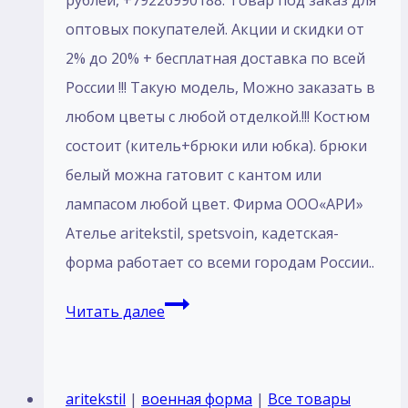
оптовых покупателей. Акции и скидки от
2% до 20% + бесплатная доставка по всей
России !!! Такую модель, Mожно заказать в
любом цветы с любой отделкой.!!! Костюм
состоит (китель+брюки или юбка). брюки
белый можна гатовит с кантом или
лампасом любой цвет. Фирма ООО«АРИ»
Ателье aritekstil, spetsvoin, кадетская-
форма работает со всеми городам России..
Пошив
Читать далее
Кадетский
костюм
парадный
aritekstil
|
военная форма
|
Все товары