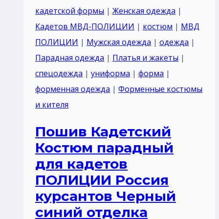
для
кадетской формы
|
Женская одежда
|
кадетов
Кадетов МВД-ПОЛИЦИИ
|
костюм
|
МВД
Россия
ПОЛИЦИИ
|
Мужская одежда
|
одежда
|
белый
Парадная одежда
|
Платья и жакеты
|
тк
спецодежда
|
униформа
|
форма
|
габардин
форменная одежда
|
Форменные костюмы
воротник
и кителя
стойка
Пошив Кадетский
Костюм парадный
для кадетов
ПОЛИЦИИ Россия
курсантов Черный
синий отделка