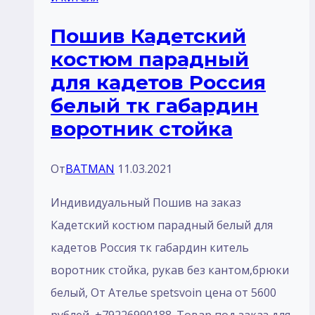
воротник
Пошив Кадетский
стойка
костюм парадный
без
для кадетов Россия
отделка
белый тк габардин
воротник стойка
От
BATMAN
11.03.2021
Индивидуальный Пошив на заказ
Кадетский костюм парадный белый для
кадетов Россия тк габардин китель
воротник стойка, рукав без кантом,брюки
белый, От Ателье spetsvoin цена от 5600
рублей, +79226990188. Товар под заказ для