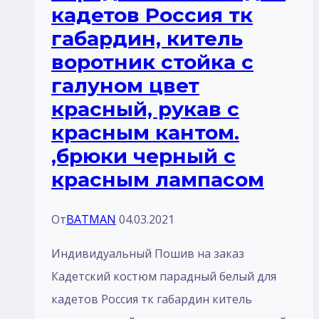
кадетов Россия тк
тк
габардин, китель
п/
воротник стойка с
ш
галуном цвет
или
красный, рукав с
габардин
красным кантом.
,брюки черный с
красным лампасом
От
BATMAN
04.03.2021
Индивидуальный Пошив на заказ
Кадетский костюм парадный белый для
кадетов Россия тк габардин китель