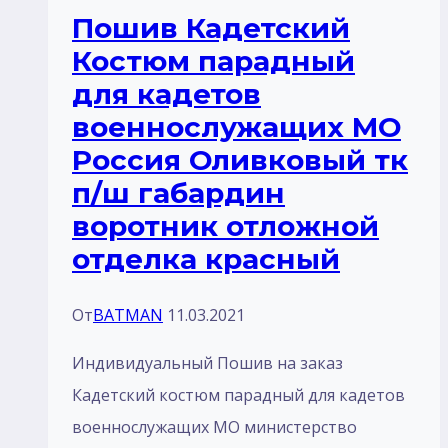
Пошив Кадетский
воротник
Костюм парадный
стойка
для кадетов
отделка
военнослужащих МО
василёк
Россия Оливковый тк
п/ш габардин
воротник отложной
отделка красный
От
BATMAN
11.03.2021
Индивидуальный Пошив на заказ
Кадетский костюм парадный для кадетов
военнослужащих МО министерство