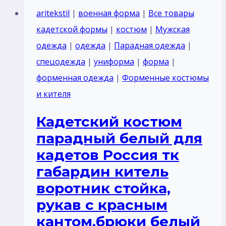
белый
aritekstil
|
военная форма
|
Все товары
для
кадетской формы
|
костюм
|
Мужская
кадетов
одежда
|
одежда
|
Парадная одежда
|
Россия
спецодежда
|
униформа
|
форма
|
тк
форменная одежда
|
Форменные костюмы
габардин,
и кителя
китель
Кадетский костюм
воротник
парадный белый для
стойка
кадетов Россия тк
с
габардин китель
галуном
воротник стойка,
цвет
рукав с красным
красный,
кантом,брюки белый
рукав