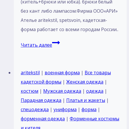
(китель+брюки или юбка). брюки белый
без кант либо лампасом.Фирма ООО«АРИ»
Ателье aritekstil, spetsvoin, кадетская-
форма работает со всеми городам России..
Пошив
Читать далее
Кадетский
костюм
парадный
aritekstil
|
военная форма
|
Все товары
для
кадетской формы
|
Женская одежда
|
кадетов
костюм
|
Мужская одежда
|
одежда
|
Россия
Парадная одежда
|
Платья и жакеты
|
белый
спецодежда
|
униформа
|
форма
|
тк
форменная одежда
|
Форменные костюмы
габардин
и кителя