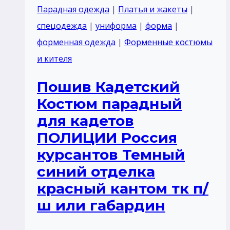
Россия
Парадная одежда
|
Платья и жакеты
|
курсантов
спецодежда
|
униформа
|
форма
|
Черный
форменная одежда
|
Форменные костюмы
синий
и кителя
отделка
Пошив Кадетский
красный
Костюм парадный
кантом
для кадетов
тк
ПОЛИЦИИ Россия
п/
курсантов Темный
ш
синий отделка
или
красный кантом тк п/
габардин
ш или габардин