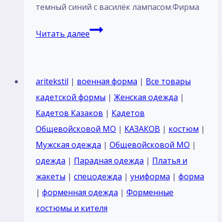
темный синий с василёк лампасом.Фирма
Пошив
Читать далее
Кадетский
костюм
парадный
aritekstil
|
военная форма
|
Все товары
для
кадетской формы
|
Женская одежда
|
кадетов
Кадетов Казаков
|
Кадетов
Казаков
Общевойсковой МО
|
КАЗАКОВ
|
костюм
|
России
Мужская одежда
|
Общевойсковой МО
|
реестровый
одежда
|
Парадная одежда
|
Платья и
Оливковый
жакеты
|
спецодежда
|
униформа
|
форма
тк
|
форменная одежда
|
Форменные
п/
костюмы и кителя
ш