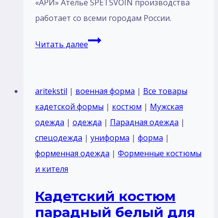
«АРИ» Ателье SPETSVOIN производства
работает со всеми городам России.
Пошив
Читать далее
Кадетский
Костюм
парадный
aritekstil
|
военная форма
|
Все товары
для
кадетской формы
|
костюм
|
Мужская
кадетов
одежда
|
одежда
|
Парадная одежда
|
ВВС
спецодежда
|
униформа
|
форма
|
курсантов
форменная одежда
|
Форменные костюмы
Россия
и кителя
синий
Кадетский костюм
без
парадный белый для
отделка