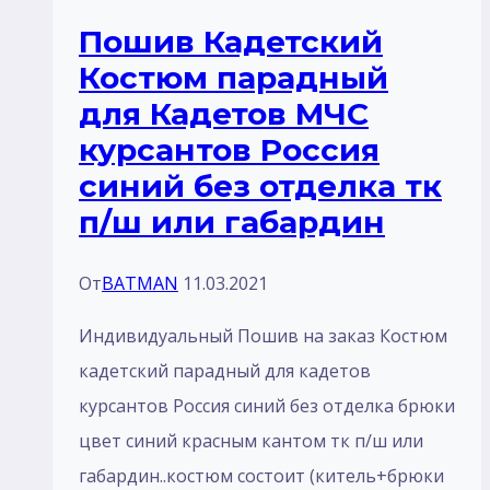
синий
Пошив Кадетский
отделка
Костюм парадный
красный
для Кадетов МЧС
кантом
курсантов Россия
тк
синий без отделка тк
п/
п/ш или габардин
ш
или
От
BATMAN
11.03.2021
габардин
Индивидуальный Пошив на заказ Костюм
кадетский парадный для кадетов
курсантов Россия синий без отделка брюки
цвет синий красным кантом тк п/ш или
габардин..костюм состоит (китель+брюки