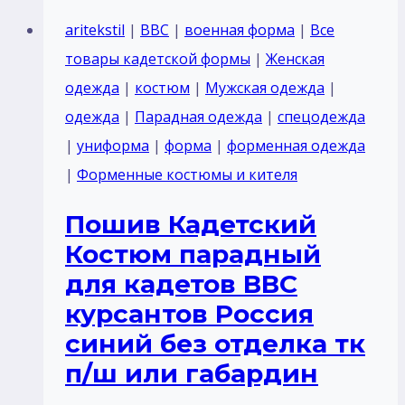
парадный
aritekstil
|
ВВС
|
военная форма
|
Все
для
товары кадетской формы
|
Женская
кадетов
одежда
|
костюм
|
Мужская одежда
|
военнослужащих
одежда
|
Парадная одежда
|
спецодежда
МО
|
униформа
|
форма
|
форменная одежда
Россия
|
Форменные костюмы и кителя
Оливковый
Пошив Кадетский
тк
Костюм парадный
п/
для кадетов ВВС
ш
курсантов Россия
габардин
синий без отделка тк
воротник
п/ш или габардин
отложной
отделка