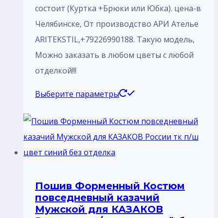
состоит (Куртка +Брюки или Юбка). цена-в
Челябинске, От производство АРИ Ателье
ARITEKSTIL,+79226990188. Такую модель,
Mожно заказать в любом цветы с любой
отделкой!!!
Этот
Выберите параметры
товар
имеет
несколько
вариаций.
Опции
Пошив Форменный Костюм
можно
повседневный казачий
выбрать
Мужской для КАЗАКОВ