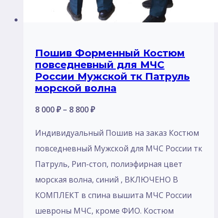
Пошив Форменный Костюм
повседневный для МЧС
России Мужской тк Патруль
морской волна
Диапазон
8 000
₽
–
8 800
₽
цен:
Индивидуальный Пошив на заказ Костюм
8
повседневный Мужской для МЧС России тк
000 ₽
Патруль, Рип-стоп, полиэфирная цвет
–
морская волна, синий , ВКЛЮЧЕНО В
8
КОМПЛЕКТ в спина вышита МЧС России
800 ₽
шевроны МЧС, кроме ФИО. Костюм