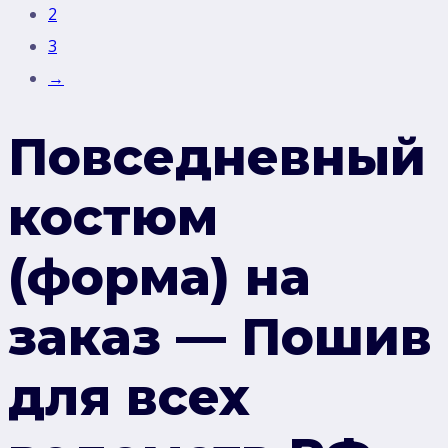
2
3
→
Повседневный
костюм
(форма) на
заказ — Пошив
для всех