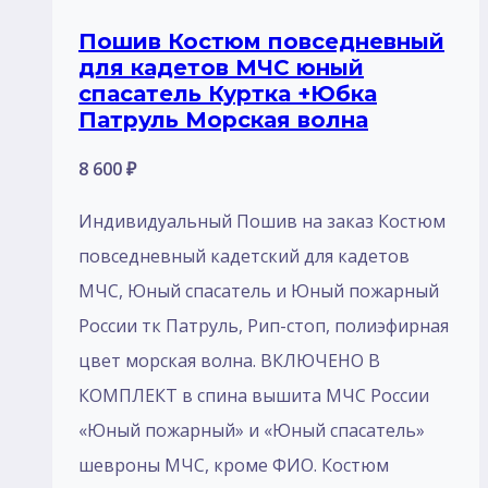
Опции
Пошив Костюм повседневный
можно
для кадетов МЧС юный
выбрать
спасатель Куртка +Юбка
на
Патруль Морская волна
странице
8 600
₽
товара.
Индивидуальный Пошив на заказ Костюм
повседневный кадетский для кадетов
МЧС, Юный спасатель и Юный пожарный
России тк Патруль, Рип-стоп, полиэфирная
цвет морская волна. ВКЛЮЧЕНО В
КОМПЛЕКТ в спина вышита МЧС России
«Юный пожарный» и «Юный спасатель»
шевроны МЧС, кроме ФИО. Костюм