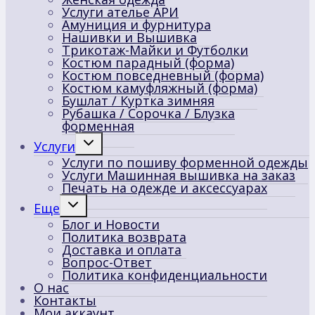
Услуги ателье АРИ
Амуниция и фурнитура
Нашивки и Вышивка
Трикотаж-Майки и Футболки
Костюм парадный (форма)
Костюм повседневный (форма)
Костюм камуфляжный (форма)
Бушлат / Куртка зимняя
Рубашка / Сорочка / Блузка
форменная
Переключить
Услуги
дочернее
Услуги по пошиву форменной одежды
меню
Услуги Машинная вышивка на заказ
Печать на одежде и аксессуарах
Переключить
Еще
дочернее
Блог и Новости
меню
Политика возврата
Доставка и оплата
Вопрос-Ответ
Политика конфиденциальности
О нас
Контакты
Мои аккаунт