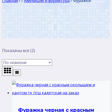
Главная
/
/
Амуниция и фурнитура
/
Фуражки
Сортировка:
Показаны все (2)
самые
недавние
Фуражка черная с красным