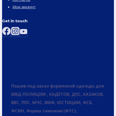
Мои аккаунт
Get in touch
Пошив под заказ форменной одежды для
МВД-ПОЛИЦИИ , КАДЕТОВ, ДПС, КАЗАКОВ,
ВВС, ППС, МЧС, ВМФ, ЮСТИЦИИ, ФСБ,
ФСИН, Форма таможни (ФТС),