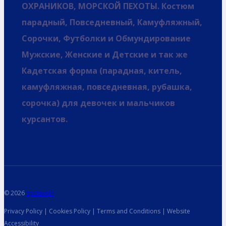
ОХРАНИКОВ, МОРСКОЙ ПЕХОТЫ. Костюм
парадный, Повседневный, Камуфляжный,
Сорочки, Футболки и Обмундирование
Мужские, Женские и Детские и так же
Кадетская форма (парадная, китель,
камуфляжная, повседневная, рубашка,
сорочка) для девочек и мальчиков
курсантов.
© 2026
spetsvoin
Privacy Policy | Cookies Policy | Terms and Conditions | Website
Accessibility