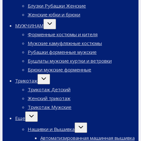
Блузки Рубашки Женские
Женские юбки и брюки
Переключить
МУЖЧИНАМ
дочернее
меню
Форменные костюмы и кителя
Мужские камуфляжные костюмы
Рубашки форменные мужские
Бушлаты мужские куртки и ветровки
Брюки мужские форменные
Переключить
Трикотаж
дочернее
меню
Трикотаж Детский
Женский трикотаж
Трикотаж Мужские
Переключить
Еще
дочернее
меню
Переключить
Нашивки и Вышивка
дочернее
меню
Автоматизированная машинная вышивка