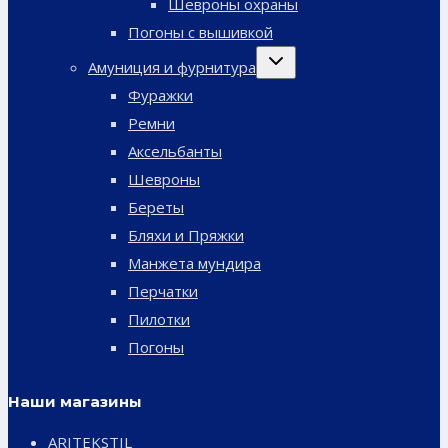
Шевроны охраны
Погоны с вышивкой
Переключить
Амуниция и фурнитура
дочернее
меню
Фуражки
Ремни
Аксельбанты
Шевроны
Береты
Бляхи и Пряжки
Манжета мундира
Перчатки
Пилотки
Погоны
Наши магазины
ARITEKSTIL