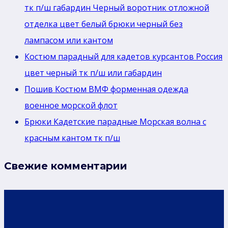
тк п/ш габардин Черный воротник отложной
отделка цвет белый брюки черный без
лaмпасом или кантом
Костюм парадный для кадетов курсантов Россия
цвет черный тк п/ш или габардин
Пошив Костюм ВМФ форменная одежда
военное морской флот
Брюки Кадетские парадные Морская волна с
красным кантом тк п/ш
Свежие комментарии