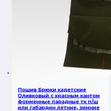
Пошив Брюки кадетские
Оливковый с красным кантом
форменные парадные тк п/ш
или габардин летние, зимние