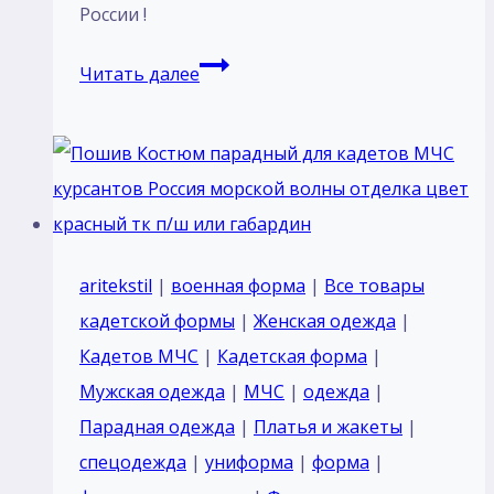
России !
Пошив
Читать далее
Костюм
ВМФ
форменная
одежда
военное
морской
aritekstil
|
военная форма
|
Все товары
флот
кадетской формы
|
Женская одежда
|
Кадетов МЧС
|
Кадетская форма
|
Мужская одежда
|
МЧС
|
одежда
|
Парадная одежда
|
Платья и жакеты
|
спецодежда
|
униформа
|
форма
|