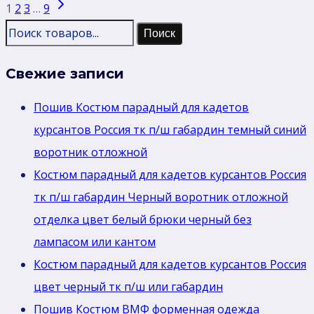
Навигация
Следующая
кадетов
1
2
3
…
9
по
страница
курсантов
Поиск
страницам
Россия
Свежие записи
зеленый
тк
Пошив Костюм парадный для кадетов
габардин
курсантов Россия тк п/ш габардин темный синий
воротник
воротник отложной
отложной
Костюм парадный для кадетов курсантов Россия
тк п/ш габардин Черный воротник отложной
отделка цвет белый брюки черный без
лaмпасом или кантом
Костюм парадный для кадетов курсантов Россия
цвет черный тк п/ш или габардин
Пошив Костюм ВМФ форменная одежда