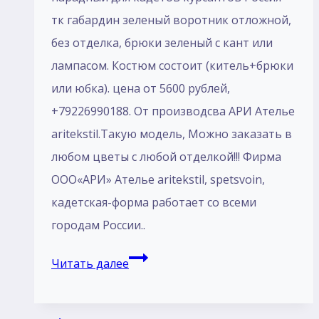
тк габардин зеленый воротник отложной,
без отделка, брюки зеленый с кант или
лампасом. Костюм состоит (китель+брюки
или юбка). цена от 5600 рублей,
+79226990188. От производсва АРИ Ателье
aritekstil.Такую модель, Mожно заказать в
любом цветы с любой отделкой!!! Фирма
ООО«АРИ» Ателье aritekstil, spetsvoin,
кадетская-форма работает со всеми
городам России..
Костюм
Читать далее
парадный
для