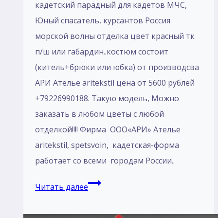
кадетский парадный для кадетов МЧС,
Юный спасатель, курсантов Россия
морской волны отделка цвет красный тк
п/ш или габардин..костюм состоит
(китель+брюки или юбка) от производсва
АРИ Ателье aritekstil цена от 5600 рублей
+79226990188. Такую модель, Mожно
заказать в любом цветы с любой
отделкой!!!! Фирма ООО«АРИ» Ателье
aritekstil, spetsvoin, кадетская-форма
работает со всеми городам России..
Пошив
Читать далее
Костюм
парадный