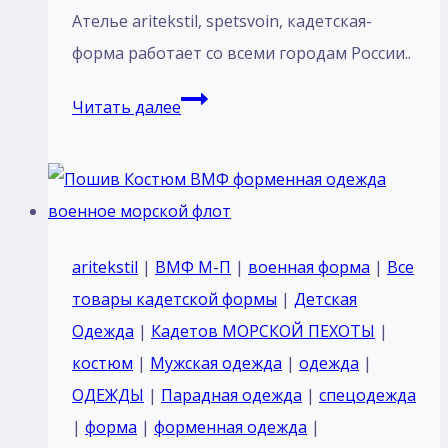
Ателье aritekstil, spetsvoin, кадетская-
форма работает со всеми городам России..
Костюм
Читать далее
парадный
для
кадетов
курсантов
Россия
aritekstil
|
ВМФ М-П
|
военная форма
|
Все
цвет
товары кадетской формы
|
Детская
черный
Одежда
|
Кадетов МОРСКОЙ ПЕХОТЫ
|
тк
костюм
|
Мужская одежда
|
одежда
|
п/
ОДЕЖДЫ
|
Парадная одежда
|
спецодежда
ш
|
форма
|
форменная одежда
|