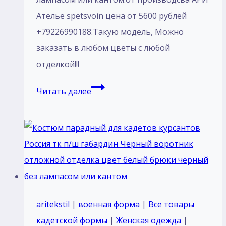
Ателье spetsvoin цена от 5600 рублей
+79226990188.Такую модель, Mожно
заказать в любом цветы с любой
отделкой!!!
Пошив
Читать далее
Костюм
парадный
для
кадетов
курсантов
Россия
тк
aritekstil
|
военная форма
|
Все товары
п/
кадетской формы
|
Женская одежда
|