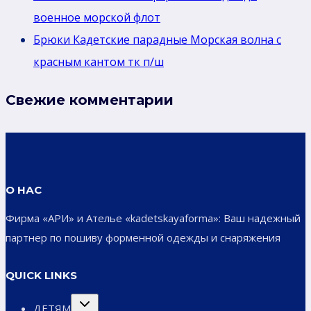
военное морской флот
Брюки Кадетские парадные Морская волна с
красным кантом тк п/ш
Свежие комментарии
О НАС
Фирма «АРИ» и Ателье «kadetskayaforma»: Ваш надежный
партнер по пошиву форменной одежды и снаряжения
QUICK LINKS
Переключить
ДЕТЯМ
дочернее