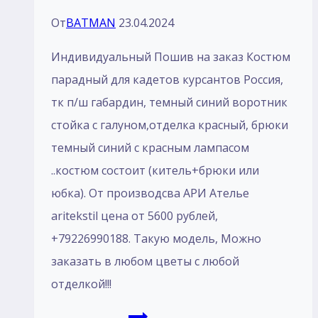
От
BATMAN
23.04.2024
Индивидуальный Пошив на заказ Костюм
парадный для кадетов курсантов Россия,
тк п/ш габардин, темный синий воротник
стойка с галуном,отделка красный, брюки
темный синий с красным лампасом
..костюм состоит (китель+брюки или
юбка). От производсва АРИ Ателье
aritekstil цена от 5600 рублей,
+79226990188. Такую модель, Mожно
заказать в любом цветы с любой
отделкой!!!
Пошив