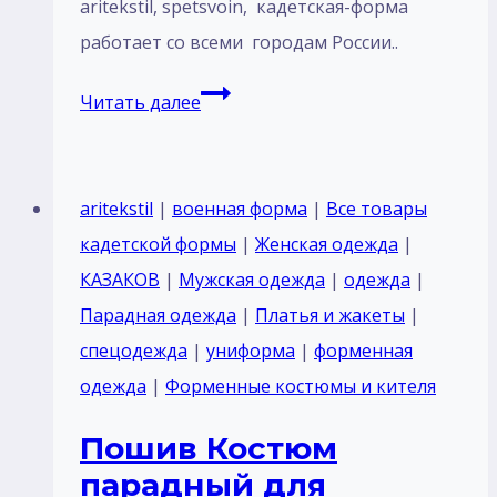
aritekstil, spetsvoin, кадетская-форма
работает со всеми городам России..
Костюм
Читать далее
парадный
для
кадетов
aritekstil
|
военная форма
|
Все товары
курсантов
кадетской формы
|
Женская одежда
|
Россия
КАЗАКОВ
|
Мужская одежда
|
одежда
|
темный
Парадная одежда
|
Платья и жакеты
|
синий
спецодежда
|
униформа
|
форменная
воротник
одежда
|
Форменные костюмы и кителя
стойка
Пошив Костюм
с
парадный для
галуном