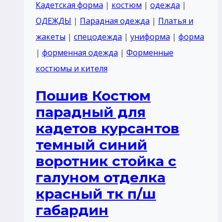
Кадетская форма
|
костюм
|
одежда
|
ОДЕЖДЫ
|
Парадная одежда
|
Платья и
жакеты
|
спецодежда
|
униформа
|
форма
|
форменная одежда
|
Форменные
костюмы и кителя
Пошив Костюм
парадный для
кадетов курсантов
темный синий
воротник стойка с
галуном отделка
красный тк п/ш
габардин