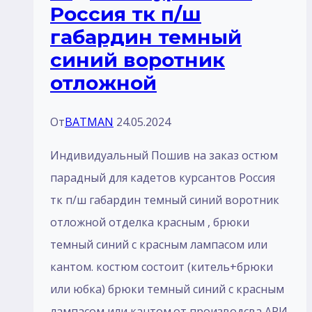
Россия тк п/ш
габардин темный
синий воротник
отложной
От
BATMAN
24.05.2024
Индивидуальный Пошив на заказ остюм
парадный для кадетов курсантов Россия
тк п/ш габардин темный синий воротник
отложной отделка красным , брюки
темный синий с красным лaмпасом или
кантом. костюм состоит (китель+брюки
или юбка) брюки темный синий с красным
лaмпасом или кантом.от производсва АРИ