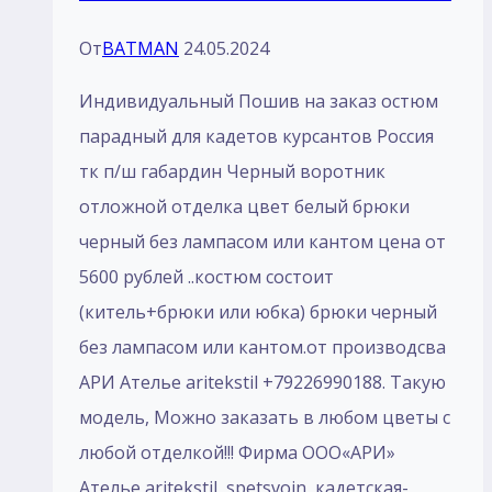
От
BATMAN
24.05.2024
Индивидуальный Пошив на заказ остюм
парадный для кадетов курсантов Россия
тк п/ш габардин Черный воротник
отложной отделка цвет белый брюки
черный без лaмпасом или кантом цена от
5600 рублей ..костюм состоит
(китель+брюки или юбка) брюки черный
без лaмпасом или кантом.от производсва
АРИ Ателье aritekstil +79226990188. Такую
модель, Mожно заказать в любом цветы с
любой отделкой!!! Фирма ООО«АРИ»
Ателье aritekstil, spetsvoin, кадетская-