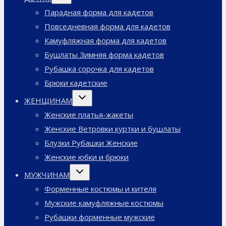
меню
Парадная форма для кадетов
Повседневная форма для кадетов
Камуфляжная форма для кадетов
Бушлаты Зимняя форма кадетов
Рубашка сорочка для кадетов
Брюки кадетские
Переключить
ЖЕНЩИНАМ
дочернее
меню
Женские платья-жакеты
Женские Ветровки куртки и бушлаты
Блузки Рубашки Женские
Женские юбки и брюки
Переключить
МУЖЧИНАМ
дочернее
меню
Форменные костюмы и кителя
Мужские камуфляжные костюмы
Рубашки форменные мужские