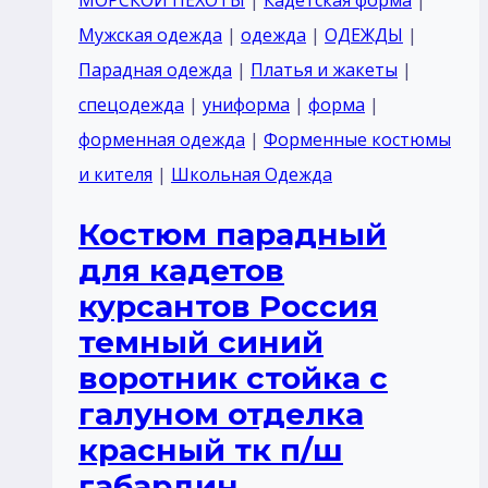
галуном
Мужская одежда
|
одежда
|
ОДЕЖДЫ
|
Парадная одежда
|
Платья и жакеты
|
спецодежда
|
униформа
|
форма
|
форменная одежда
|
Форменные костюмы
и кителя
|
Школьная Одежда
Костюм парадный
для кадетов
курсантов Россия
темный синий
воротник стойка с
галуном отделка
красный тк п/ш
габардин