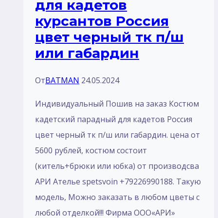
для кадетов
отложной
курсантов Россия
отделка
цвет черный тк п/ш
цвет
или габардин
белый
брюки
От
BATMAN
24.05.2024
черный
без
Индивидуальный Пошив на заказ Костюм
лaмпасом
кадетский парадный для кадетов Россия
или
цвет черный тк п/ш или габардин. цена от
кантом
5600 рублей, костюм состоит
(китель+брюки или юбка) от производсва
АРИ Ателье spetsvoin +79226990188. Такую
модель, Mожно заказать в любом цветы с
любой отделкой!!! Фирма ООО«АРИ»