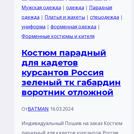
курсантов
Мужская одежда
|
одежда
|
Парадная
Россия
одежда
|
Платья и жакеты
|
спецодежда
|
Темный
униформа
|
форменная одежда
|
синий
Форменные костюмы и кителя
воротник
Костюм парадный
отложной
для кадетов
отделка
курсантов Россия
цвет
зеленый тк габардин
красным
воротник отложной
тк
п/
От
BATMAN
16.03.2024
ш
или
Индивидуальный Пошив на заказ Костюм
габардин
парадный для кадетов курсантов Россия