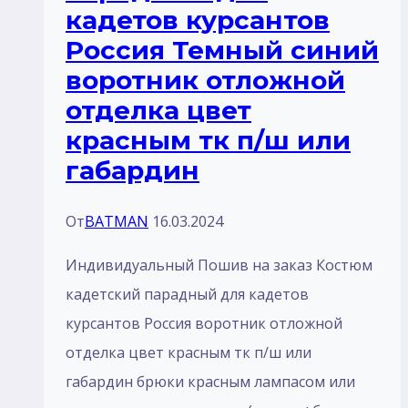
кадетов курсантов
отделка
Россия Темный синий
красный
воротник отложной
тк
отделка цвет
п/
красным тк п/ш или
ш
габардин
габардин
От
BATMAN
16.03.2024
Индивидуальный Пошив на заказ Костюм
кадетский парадный для кадетов
курсантов Россия воротник отложной
отделка цвет красным тк п/ш или
габардин брюки красным лaмпасом или