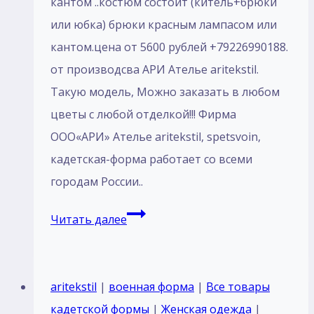
кантом ..костюм состоит (китель+брюки
или юбка) брюки красным лaмпасом или
кантом.цена от 5600 рублей +79226990188.
от производсва АРИ Ателье aritekstil.
Такую модель, Mожно заказать в любом
цветы с любой отделкой!!! Фирма
ООО«АРИ» Ателье aritekstil, spetsvoin,
кадетская-форма работает со всеми
городам России..
Пошив
Читать далее
Костюм
парадный
для
aritekstil
|
военная форма
|
Все товары
кадетов
кадетской формы
|
Женская одежда
|