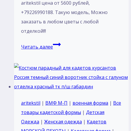
aritekstil цена от 5600 рублей,
+79226990188. Такую модель, Mожно
заказать в любом цветы с любой
отделкой!!!
Пошив
Читать далее
Костюм
парадный
для
кадетов
курсантов
Черный
aritekstil
|
ВМФ М-П
|
военная форма
|
Все
воротник
товары кадетской формы
|
Детская
стойка
Одежда
|
Женская одежда
|
Кадетов
с
МОРСКОЙ ПЕХОТЫ
|
Кадетская форма
|