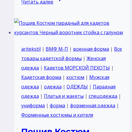
Читать далее
Костюм
парадный
для
кадетов
курсантов
aritekstil
|
ВМФ М-П
|
военная форма
|
Все
темный
товары кадетской формы
|
Женская
синий
одежда
|
Кадетов МОРСКОЙ ПЕХОТЫ
|
воротник
Кадетская форма
|
костюм
|
Мужская
стойка
одежда
|
одежда
|
ОДЕЖДЫ
|
Парадная
с
одежда
|
Платья и жакеты
|
спецодежда
|
галуном
униформа
|
форма
|
форменная одежда
|
отделка
Форменные костюмы и кителя
красный
Пошив Костюм
тк