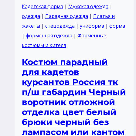
ш
Кадетская форма
|
Мужская одежда
|
габардин
одежда
|
Парадная одежда
|
Платья и
темный
жакеты
|
спецодежда
|
униформа
|
форма
синий
|
форменная одежда
|
Форменные
воротник
костюмы и кителя
отложной
Костюм парадный
для кадетов
курсантов Россия тк
п/ш габардин Черный
воротник отложной
отделка цвет белый
брюки черный без
лaмпасом или кантом