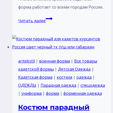
форма работает со всеми городам России..
Костюм
Читать далее
парадный
для
кадетов
курсантов
Россия
aritekstil
|
военная форма
|
Все товары
тк
кадетской формы
|
Детская Одежда
|
п/
Кадетская форма
|
костюм
|
одежда
|
ш
ОДЕЖДЫ
|
Парадная одежда
|
спецодежда
габардин
|
униформа
|
форма
|
форменная одежда
Черный
Костюм парадный
воротник