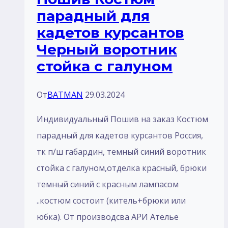
парадный для
п/
кадетов курсантов
ш
Черный воротник
габардин
стойка с галуном
От
BATMAN
29.03.2024
Индивидуальный Пошив на заказ Костюм
парадный для кадетов курсантов Россия,
тк п/ш габардин, темный синий воротник
стойка с галуном,отделка красный, брюки
темный синий с красным лампасом
..костюм состоит (китель+брюки или
юбка). От производсва АРИ Ателье