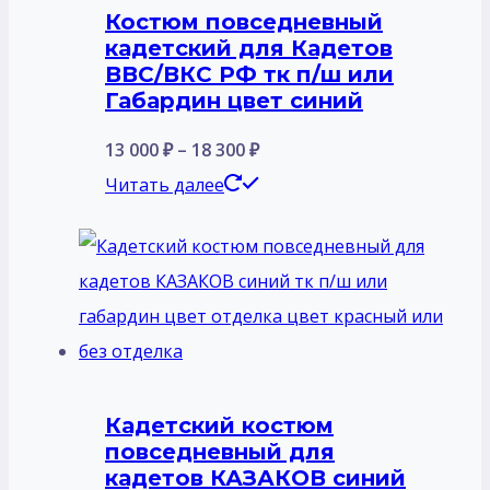
Костюм повседневный
кадетский для Кадетов
ВВС/ВКС РФ тк п/ш или
Габардин цвет синий
Диапазон
13 000
₽
–
18 300
₽
цен:
Этот
Читать далее
13
товар
000 ₽
имеет
–
несколько
18
вариаций.
300 ₽
Опции
можно
Кадетский костюм
выбрать
повседневный для
на
кадетов КАЗАКОВ синий