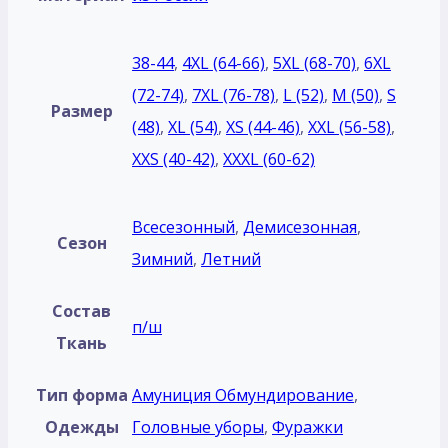
38-44
,
4XL (64-66)
,
5XL (68-70)
,
6XL
(72-74)
,
7XL (76-78)
,
L (52)
,
M (50)
,
S
Размер
(48)
,
XL (54)
,
XS (44-46)
,
XXL (56-58)
,
XXS (40-42)
,
XXXL (60-62)
Всесезонный
,
Демисезонная
,
Сезон
Зимний
,
Летний
Состав
п/ш
Ткань
Тип форма
Амуниция Обмундирование
,
Одежды
Головные уборы
,
Фуражки