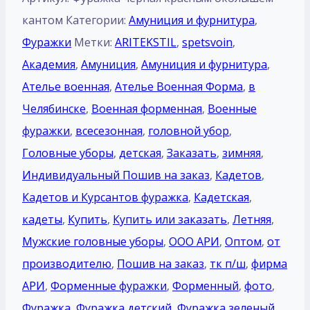
кантом
Категории:
Амуниция и фурнитура
,
Фуражки
Метки:
ARITEKSTIL
,
spetsvoin
,
Академия
,
Амуниция
,
Амуниция и фурнитура
,
Ателье военная
,
Ателье Военная Форма
,
в
Челябинске
,
Военная форменная
,
Военные
фуражки
,
всесезонная
,
головной убор
,
Головные уборы
,
детская
,
Заказать
,
зимняя
,
Индивидуальный Пошив на заказ
,
Кадетов
,
Кадетов и Курсантов фуражка
,
Кадетская
,
кадеты
,
Купить
,
Купить или заказать
,
Летняя
,
Мужские головные уборы
,
ООО АРИ
,
Оптом
,
от
производителю
,
Пошив на заказ
,
тк п/ш
,
фирма
АРИ
,
Форменные фуражки
,
Форменный
,
фото
,
Фуражка
,
Фуражка детский
,
Фуражка зеленый