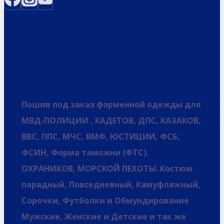
Пошив под заказ форменной одежды для
МВД-ПОЛИЦИИ , КАДЕТОВ, ДПС, КАЗАКОВ,
ВВС, ППС, МЧС, ВМФ, ЮСТИЦИИ, ФСБ,
ФСИН, Форма таможни (ФТС),
ОХРАНИКОВ, МОРСКОЙ ПЕХОТЫ. Костюм
парадный, Повседневный, Камуфляжный,
Сорочки, Футболки и Обмундирование
Мужские, Женские и Детские и так же