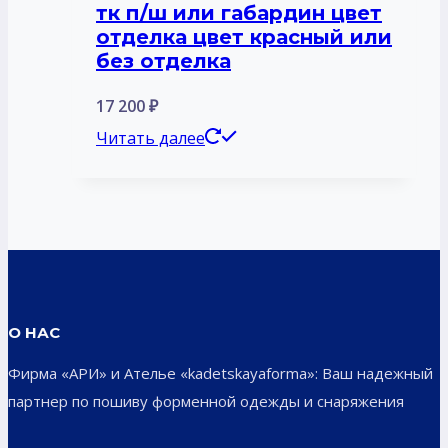
странице
тк п/ш или габардин цвет
отделка цвет красный или
товара.
без отделка
17 200
₽
Читать далее
О НАС
Фирма «АРИ» и Ателье «kadetskayaforma»: Ваш надежный
партнер по пошиву форменной одежды и снаряжения