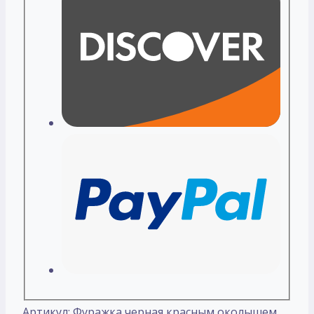
Артикул:
Фуражка черная красным околышем