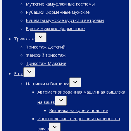
Мужские камуфляжные костюмы
Рубашки форменные мужские
Бушлаты мужские куртки и ветровки
Брюки мужские форменные
Переключить
Трикотаж
дочернее
меню
Трикотаж Детский
Женский трикотаж
Трикотаж Мужские
Переключить
Еще
дочернее
меню
Переключить
Нашивки и Вышивка
дочернее
меню
Автоматизированная машинная вышивка
Переключить
на заказ
дочернее
меню
Вышивка на крое и полотне
Изготовление шевронов и нашивок на
Переключить
заказ
дочернее