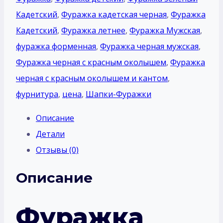
Кадетский
,
Фуражка кадетская черная
,
Фуражка
Кадетский
,
Фуражка летнее
,
Фуражка Мужская
,
фуражка форменная
,
Фуражка черная мужская
,
Фуражка черная с красным околышем
,
Фуражка
черная с красным околышем и кантом
,
фурнитура
,
цена
,
Шапки-Фуражки
Описание
Детали
Отзывы (0)
Описание
Фуражка