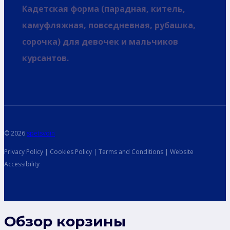
Кадетская форма (парадная, китель,
камуфляжная, повседневная, рубашка,
сорочка) для девочек и мальчиков
курсантов.
© 2026
spetsvoin
Privacy Policy | Cookies Policy | Terms and Conditions | Website
Accessibility
Обзор корзины