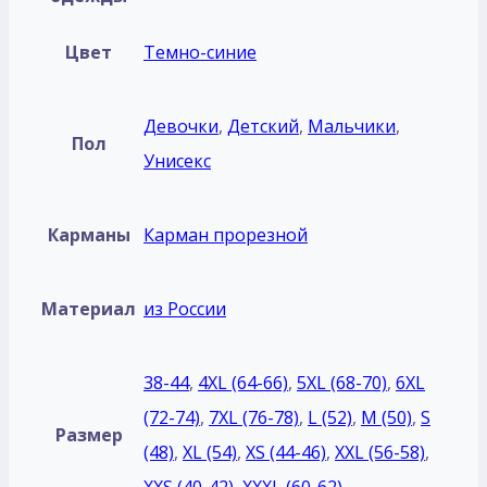
Цвет
Темно-синие
Девочки
,
Детский
,
Мальчики
,
Пол
Унисекс
Карманы
Карман прорезной
Материал
из России
38-44
,
4XL (64-66)
,
5XL (68-70)
,
6XL
(72-74)
,
7XL (76-78)
,
L (52)
,
M (50)
,
S
Размер
(48)
,
XL (54)
,
XS (44-46)
,
XXL (56-58)
,