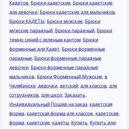
Кадетов
,
Брюки кадетские
,
Брюки кадетские
для девочки
,
Брюки кадетские для мальчиков
,
Брюки КАДЕТЫ
,
Брюки мужские
,
Брюки
мужские парадный
,
Брюки парадный
,
Брюки
темно синий с зеленым кантом
,
Брюки
форменные для Кадет
,
Брюки форменные
парадные
,
Брюки форменные парадные
девочки
,
Брюки форменные парадные
мальчиков
,
Брюки Форменный Мужские
,
в
Челябинске
,
девочки
,
детский
,
для классов
,
для
сотрудников
,
для школ
,
Заказать
,
Индивидуальный Пошив на заказ
,
кадетская
форма
,
кадетская форма для классов
,
кадетская-
форма
,
кадетские
,
кадеты
,
Купить
,
Купить или