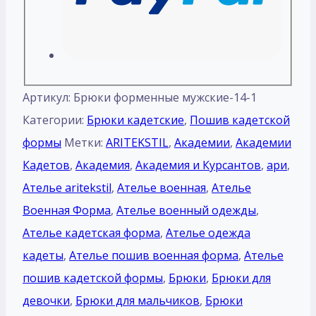
Артикул:
Брюки форменные мужские-14-1
Категории:
Брюки кадетские
,
Пошив кадетской
формы
Метки:
ARITEKSTIL
,
Академии
,
Академии
Кадетов
,
Академия
,
Академия и Курсантов
,
ари
,
Ателье aritekstil
,
Ателье военная
,
Ателье
Военная Форма
,
Ателье военный одежды
,
Ателье кадетская форма
,
Ателье одежда
кадеты
,
Ателье пошив военная форма
,
Ателье
пошив кадетской формы
,
Брюки
,
Брюки для
девочки
,
Брюки для мальчиков
,
Брюки