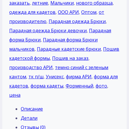
заказать
,
летние
,
Мальчики
,
нового образца
,
одежда для кадетов
,
ООО АРИ
,
Оптом
,
от
производителю
,
Парадная одежда Брюки
,
Парадная одежда Брюки девочки
,
Парадная
форма Брюки
,
Парадная форма Брюки
мальчиков
,
Парадные кадетские брюки
,
Пошив
кадетской формы
,
Пошив на заказ
,
производство АРИ
,
темно синий с зеленым
кантом
,
тк п/ш
,
Унисекс
,
фирма АРИ
,
форма для
кадетов
,
форма кадеты
,
Форменный
,
фото
,
цена
Описание
Детали
Отзывы (0)