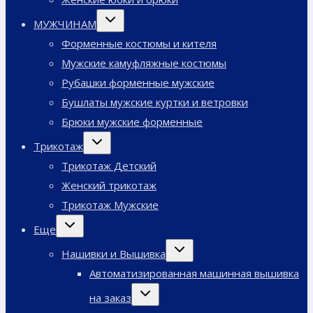
Переключить
МУЖЧИНАМ
дочернее
меню
Форменные костюмы и кителя
Мужские камуфляжные костюмы
Рубашки форменные мужские
Бушлаты мужские куртки и ветровки
Брюки мужские форменные
Переключить
Трикотаж
дочернее
меню
Трикотаж Детский
Женский трикотаж
Трикотаж Мужские
Переключить
Еще
дочернее
меню
Переключить
Нашивки и Вышивка
дочернее
меню
Автоматизированная машинная вышивка
Переключить
на заказ
дочернее
меню