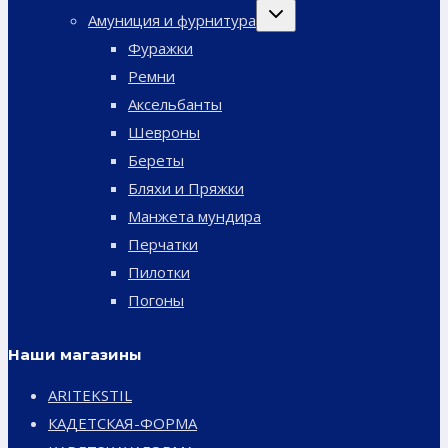
Переключить
Амуниция и фурнитура
дочернее
меню
Фуражки
Ремни
Аксельбанты
Шевроны
Береты
Бляхи и Пряжки
Манжета мундира
Перчатки
Пилотки
Погоны
Наши магазины
ARITEKSTIL
КАДЕТСКАЯ-ФОРМА