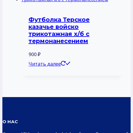
Футболка Терское
казачье войско
трикотажная х/б с
термонанесением
900
₽
Читать далее
О НАС