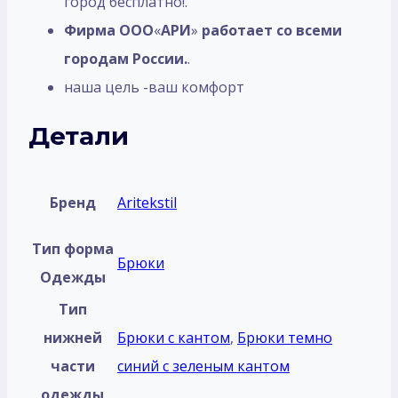
город бесплатно!.
Фирма ООО
«
АРИ
»
работает со всеми
городам России.
.
наша цель -ваш комфорт
Детали
Бренд
Aritekstil
Тип форма
Брюки
Одежды
Тип
нижней
Брюки с кантом
,
Брюки темно
части
синий с зеленым кантом
одежды