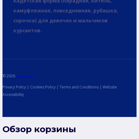
Кадетская форма (парадная, китель,
камуфляжная, повседневная, рубашка,
сорочка) для девочек и мальчиков
курсантов.
© 2026
spetsvoin
Privacy Policy | Cookies Policy | Terms and Conditions | Website
Accessibility
Обзор корзины