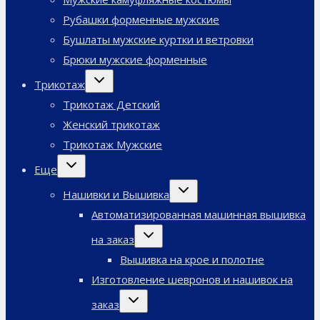
Рубашки форменные мужские
Бушлаты мужские куртки и ветровки
Брюки мужские форменные
Переключить
Трикотаж
дочернее
меню
Трикотаж Детский
Женский трикотаж
Трикотаж Мужские
Переключить
Еще
дочернее
меню
Переключить
Нашивки и Вышивка
дочернее
меню
Автоматизированная машинная вышивка
Переключить
на заказ
дочернее
меню
Вышивка на крое и полотне
Изготовление шевронов и нашивок на
Переключить
заказ
дочернее
меню