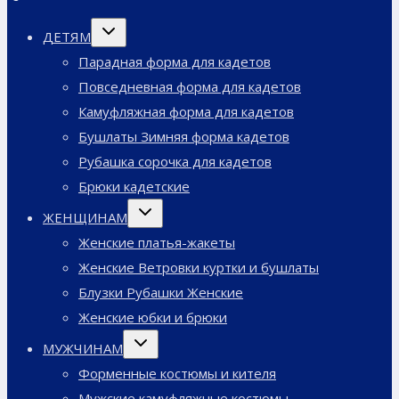
Переключить
ДЕТЯМ
дочернее
меню
Парадная форма для кадетов
Повседневная форма для кадетов
Камуфляжная форма для кадетов
Бушлаты Зимняя форма кадетов
Рубашка сорочка для кадетов
Брюки кадетские
Переключить
ЖЕНЩИНАМ
дочернее
меню
Женские платья-жакеты
Женские Ветровки куртки и бушлаты
Блузки Рубашки Женские
Женские юбки и брюки
Переключить
МУЖЧИНАМ
дочернее
меню
Форменные костюмы и кителя
Мужские камуфляжные костюмы