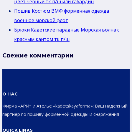
цвет черный тк п/ш или габардин
Пошив Костюм ВМФ форменная одежда
военное морской флот
Брюки Кадетские парадные Морская волна с
красным кантом тк п/ш
Свежие комментарии
О НАС
Фирма «АРИ» и Ателье «kadetskayaforma»: Ваш надежный
партнер по пошиву форменной одежды и снаряжения
QUICK LINKS