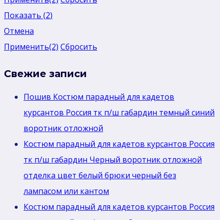
Показать
(
2
)
Отмена
Применить
(2)
Сбросить
Свежие записи
Пошив Костюм парадный для кадетов
курсантов Россия тк п/ш габардин темный синий
воротник отложной
Костюм парадный для кадетов курсантов Россия
тк п/ш габардин Черный воротник отложной
отделка цвет белый брюки черный без
лaмпасом или кантом
Костюм парадный для кадетов курсантов Россия