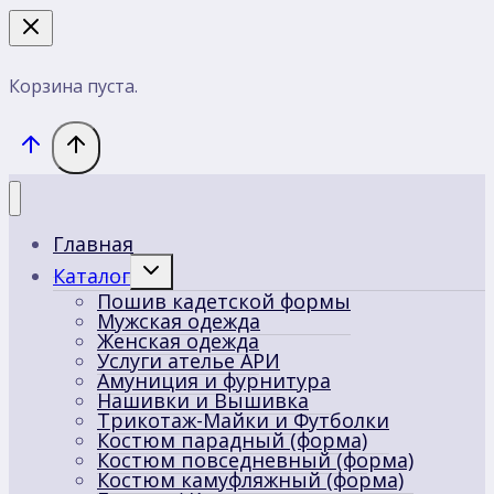
Корзина пуста.
Главная
Переключить
Каталог
дочернее
Пошив кадетской формы
меню
Мужская одежда
Женская одежда
Услуги ателье АРИ
Амуниция и фурнитура
Нашивки и Вышивка
Трикотаж-Майки и Футболки
Костюм парадный (форма)
Костюм повседневный (форма)
Костюм камуфляжный (форма)