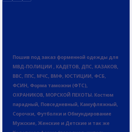
Пошив под заказ форменной одежды для
МВД-ПОЛИЦИИ , КАДЕТОВ, ДПС, КАЗАКОВ,
ВВС, ППС, МЧС, ВМФ, ЮСТИЦИИ, ФСБ,
ФСИН, Форма таможни (ФТС),
ОХРАНИКОВ, МОРСКОЙ ПЕХОТЫ. Костюм
парадный, Повседневный, Камуфляжный,
Сорочки, Футболки и Обмундирование
Мужские, Женские и Детские и так же