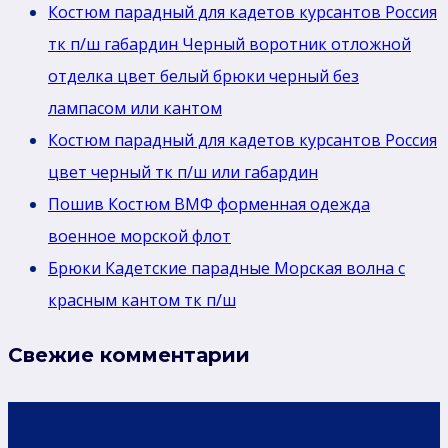
Костюм парадный для кадетов курсантов Россия
тк п/ш габардин Черный воротник отложной
отделка цвет белый брюки черный без
лaмпасом или кантом
Костюм парадный для кадетов курсантов Россия
цвет черный тк п/ш или габардин
Пошив Костюм ВМФ форменная одежда
военное морской флот
Брюки Кадетские парадные Морская волна с
красным кантом тк п/ш
Свежие комментарии