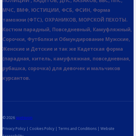
ПОЛИЦИИ , КАДЕТОВ, ДПС, КАЗАКОВ, ВВС, ППС,
МЧС, ВМФ, ЮСТИЦИИ, ФСБ, ФСИН, Форма
таможни (ФТС), ОХРАНИКОВ, МОРСКОЙ ПЕХОТЫ.
Костюм парадный, Повседневный, Камуфляжный,
Сорочки, Футболки и Обмундирование Мужские,
Женские и Детские и так же Кадетская форма
(парадная, китель, камуфляжная, повседневная,
рубашка, сорочка) для девочек и мальчиков
курсантов.
© 2026
spetsvoin
Privacy Policy | Cookies Policy | Terms and Conditions | Website
Accessibility