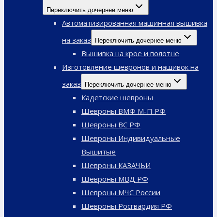
Переключить дочернее меню
Автоматизированная машинная вышивка
на заказ
Переключить дочернее меню
Вышивка на крое и полотне
Изготовление шевронов и нашивок на
заказ
Переключить дочернее меню
Кадетские шевроны
Шевроны ВМФ М-П РФ
Шевроны ВС РФ
Шевроны Индивидуальные
Вышитые
Шевроны КАЗАЧЬИ
Шевроны МВД РФ
Шевроны МЧС России
Шевроны Росгвардия РФ