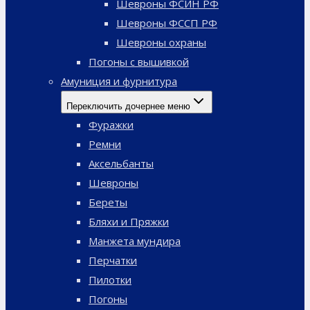
Шевроны ФСИН РФ
Шевроны ФССП РФ
Шевроны охраны
Погоны с вышивкой
Амуниция и фурнитура
Переключить дочернее меню
Фуражки
Ремни
Аксельбанты
Шевроны
Береты
Бляхи и Пряжки
Манжета мундира
Перчатки
Пилотки
Погоны