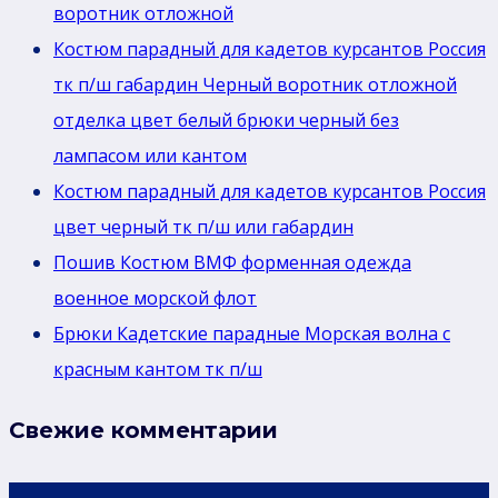
воротник отложной
Костюм парадный для кадетов курсантов Россия
тк п/ш габардин Черный воротник отложной
отделка цвет белый брюки черный без
лaмпасом или кантом
Костюм парадный для кадетов курсантов Россия
цвет черный тк п/ш или габардин
Пошив Костюм ВМФ форменная одежда
военное морской флот
Брюки Кадетские парадные Морская волна с
красным кантом тк п/ш
Свежие комментарии