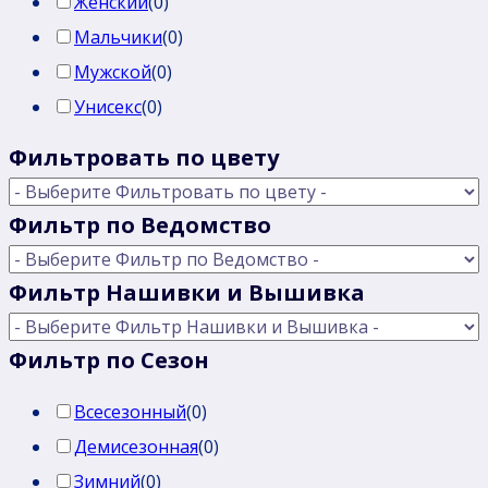
Женский
(
0
)
Мальчики
(
0
)
Мужской
(
0
)
Унисекс
(
0
)
Фильтровать по цвету
Фильтр по Ведомство
Фильтр Нашивки и Вышивка
Фильтр по Сезон
Всесезонный
(
0
)
Демисезонная
(
0
)
Зимний
(
0
)