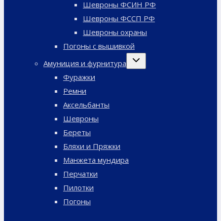
Шевроны ФСИН РФ
Шевроны ФССП РФ
Шевроны охраны
Погоны с вышивкой
Переключить
Амуниция и фурнитура
дочернее
меню
Фуражки
Ремни
Аксельбанты
Шевроны
Береты
Бляхи и Пряжки
Манжета мундира
Перчатки
Пилотки
Погоны