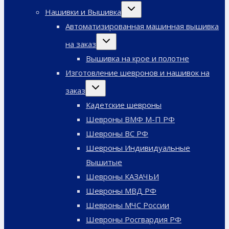
меню
Переключить
Нашивки и Вышивка
дочернее
меню
Автоматизированная машинная вышивка
Переключить
на заказ
дочернее
меню
Вышивка на крое и полотне
Изготовление шевронов и нашивок на
Переключить
заказ
дочернее
меню
Кадетские шевроны
Шевроны ВМФ М-П РФ
Шевроны ВС РФ
Шевроны Индивидуальные
Вышитые
Шевроны КАЗАЧЬИ
Шевроны МВД РФ
Шевроны МЧС России
Шевроны Росгвардия РФ