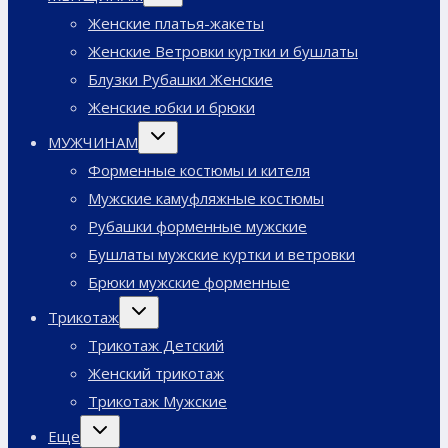
меню
Женские платья-жакеты
Женские Ветровки куртки и бушлаты
Блузки Рубашки Женские
Женские юбки и брюки
Переключить
МУЖЧИНАМ
дочернее
меню
Форменные костюмы и кителя
Мужские камуфляжные костюмы
Рубашки форменные мужские
Бушлаты мужские куртки и ветровки
Брюки мужские форменные
Переключить
Трикотаж
дочернее
меню
Трикотаж Детский
Женский трикотаж
Трикотаж Мужские
Переключить
Еще
дочернее