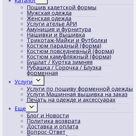
Каталог
дочернее
Пошив кадетской формы
меню
Мужская одежда
Женская одежда
Услуги ателье АРИ
Амуниция и фурнитура
Нашивки и Вышивка
Трикотаж-Майки и Футболки
Костюм парадный (форма)
Костюм повседневный (форма)
Костюм камуфляжный (форма)
Бушлат / Куртка зимняя
Рубашка / Сорочка / Блузка
форменная
Переключить
Услуги
дочернее
Услуги по пошиву форменной одежды
меню
Услуги Машинная вышивка на заказ
Печать на одежде и аксессуарах
Переключить
Еще
дочернее
Блог и Новости
меню
Политика возврата
Доставка и оплата
Вопрос-Ответ