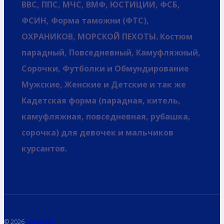
ВВС, ППС, МЧС, ВМФ, ЮСТИЦИИ, ФСБ,
ФСИН, Форма таможни (ФТС),
ОХРАНИКОВ, МОРСКОЙ ПЕХОТЫ. Костюм
парадный, Повседневный, Камуфляжный,
Сорочки, Футболки и Обмундирование
Мужские, Женские и Детские и так же
Кадетская форма (парадная, китель,
камуфляжная, повседневная, рубашка,
сорочка) для девочек и мальчиков
курсантов.
© 2026
spetsvoin